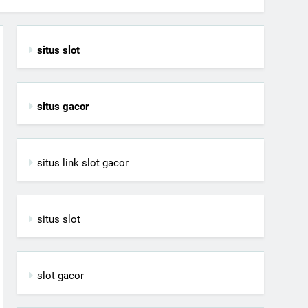
situs slot
situs gacor
situs link slot gacor
situs slot
slot gacor