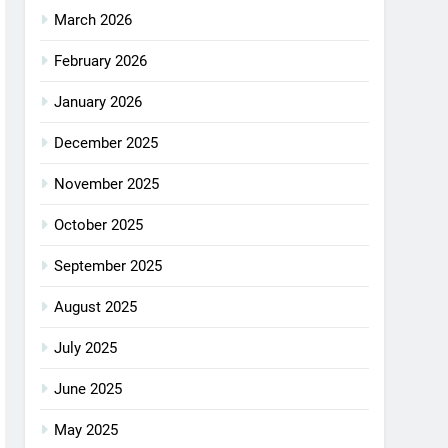
March 2026
February 2026
January 2026
December 2025
November 2025
October 2025
September 2025
August 2025
July 2025
June 2025
May 2025