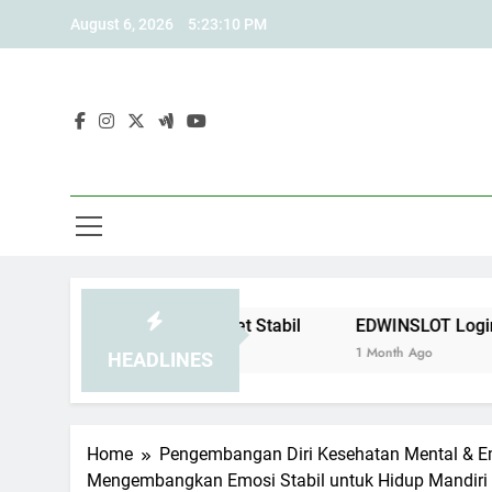
Skip
August 6, 2026
5:23:11 PM
to
content
Vol
Ikuti
ya Koneksi Internet Stabil
EDWINSLOT Login dan Fakto
1 Month Ago
HEADLINES
Home
Pengembangan Diri Kesehatan Mental & Em
Mengembangkan Emosi Stabil untuk Hidup Mandiri