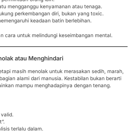
suatu mengganggu kenyamanan atau tenaga.
ukung perkembangan diri, bukan yang toxic.
memengaruhi keadaan batin berlebihan.
kan cara untuk melindungi keseimbangan mental.
nolak atau Menghindari
tetapi masih menolak untuk merasakan sedih, marah,
agian alami dari manusia. Kestabilan bukan berarti
elainkan mampu menghadapinya dengan tenang.
valid.
”.
sis terlalu dalam.