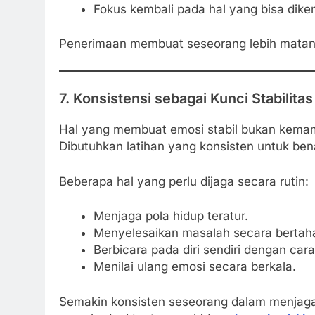
Fokus kembali pada hal yang bisa diken
Penerimaan membuat seseorang lebih matan
7. Konsistensi sebagai Kunci Stabilita
Hal yang membuat emosi stabil bukan kemam
Dibutuhkan latihan yang konsisten untuk b
Beberapa hal yang perlu dijaga secara rutin:
Menjaga pola hidup teratur.
Menyelesaikan masalah secara berta
Berbicara pada diri sendiri dengan cara 
Menilai ulang emosi secara berkala.
Semakin konsisten seseorang dalam menjaga