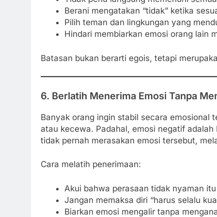
Berani mengatakan “tidak” ketika se
Pilih teman dan lingkungan yang mend
Hindari membiarkan emosi orang lain 
Batasan bukan berarti egois, tetapi merupa
6. Berlatih Menerima Emosi Tanpa Me
Banyak orang ingin stabil secara emosional 
atau kecewa. Padahal, emosi negatif adalah b
tidak pernah merasakan emosi tersebut, m
Cara melatih penerimaan:
Akui bahwa perasaan tidak nyaman itu 
Jangan memaksa diri “harus selalu kuat
Biarkan emosi mengalir tanpa menganali