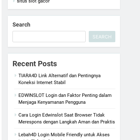
situs slot gacor
Search
SEARCH
Recent Posts
TIARA4D Link Alternatif dan Pentingnya
Koneksi Internet Stabil
EDWINSLOT Login dan Faktor Penting dalam
Menjaga Kenyamanan Pengguna
Cara Login Edwinslot Saat Browser Tidak
Merespons dengan Langkah Aman dan Praktis
Lebah4D Login Mobile Friendly untuk Akses