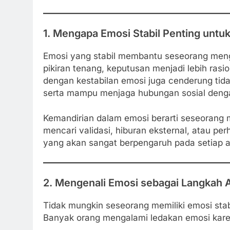
1. Mengapa Emosi Stabil Penting untu
Emosi yang stabil membantu seseorang meng
pikiran tenang, keputusan menjadi lebih rasi
dengan kestabilan emosi juga cenderung tida
serta mampu menjaga hubungan sosial deng
Kemandirian dalam emosi berarti seseorang
mencari validasi, hiburan eksternal, atau per
yang akan sangat berpengaruh pada setiap 
2. Mengenali Emosi sebagai Langkah 
Tidak mungkin seseorang memiliki emosi stabi
Banyak orang mengalami ledakan emosi kar