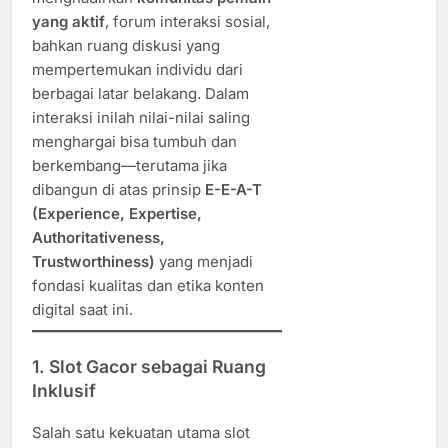
yang aktif
, forum interaksi sosial,
bahkan ruang diskusi yang
mempertemukan individu dari
berbagai latar belakang. Dalam
interaksi inilah nilai-nilai saling
menghargai bisa tumbuh dan
berkembang—terutama jika
dibangun di atas prinsip
E-E-A-T
(Experience, Expertise,
Authoritativeness,
Trustworthiness)
yang menjadi
fondasi kualitas dan etika konten
digital saat ini.
1.
Slot Gacor sebagai Ruang
Inklusif
Salah satu kekuatan utama slot