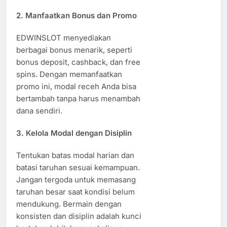
2. Manfaatkan Bonus dan Promo
EDWINSLOT menyediakan
berbagai bonus menarik, seperti
bonus deposit, cashback, dan free
spins. Dengan memanfaatkan
promo ini, modal receh Anda bisa
bertambah tanpa harus menambah
dana sendiri.
3. Kelola Modal dengan Disiplin
Tentukan batas modal harian dan
batasi taruhan sesuai kemampuan.
Jangan tergoda untuk memasang
taruhan besar saat kondisi belum
mendukung. Bermain dengan
konsisten dan disiplin adalah kunci