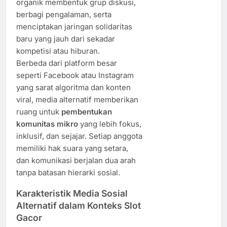
organik membentuk grup diskusi,
berbagi pengalaman, serta
menciptakan jaringan solidaritas
baru yang jauh dari sekadar
kompetisi atau hiburan.
Berbeda dari platform besar
seperti Facebook atau Instagram
yang sarat algoritma dan konten
viral, media alternatif memberikan
ruang untuk
pembentukan
komunitas mikro
yang lebih fokus,
inklusif, dan sejajar. Setiap anggota
memiliki hak suara yang setara,
dan komunikasi berjalan dua arah
tanpa batasan hierarki sosial.
Karakteristik Media Sosial
Alternatif dalam Konteks Slot
Gacor