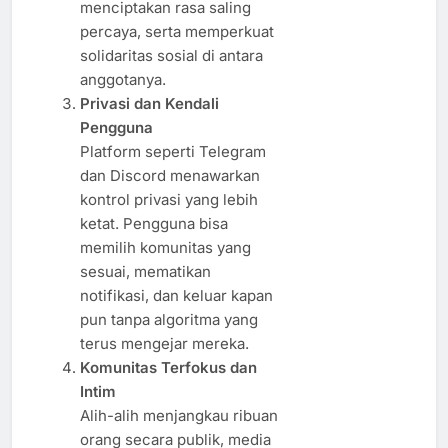
menciptakan rasa saling
percaya, serta memperkuat
solidaritas sosial di antara
anggotanya.
Privasi dan Kendali
Pengguna
Platform seperti Telegram
dan Discord menawarkan
kontrol privasi yang lebih
ketat. Pengguna bisa
memilih komunitas yang
sesuai, mematikan
notifikasi, dan keluar kapan
pun tanpa algoritma yang
terus mengejar mereka.
Komunitas Terfokus dan
Intim
Alih-alih menjangkau ribuan
orang secara publik, media