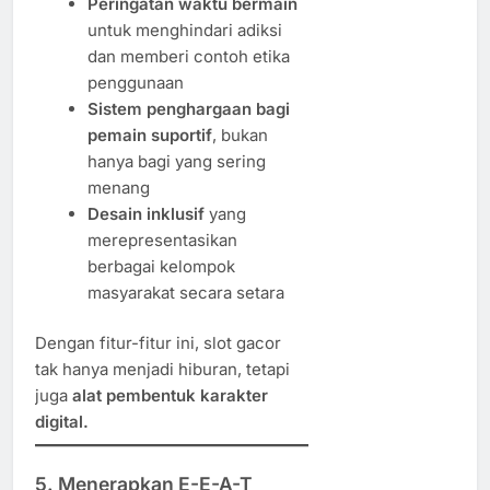
Peringatan waktu bermain
untuk menghindari adiksi
dan memberi contoh etika
penggunaan
Sistem penghargaan bagi
pemain suportif
, bukan
hanya bagi yang sering
menang
Desain inklusif
yang
merepresentasikan
berbagai kelompok
masyarakat secara setara
Dengan fitur-fitur ini, slot gacor
tak hanya menjadi hiburan, tetapi
juga
alat pembentuk karakter
digital.
5.
Menerapkan E-E-A-T