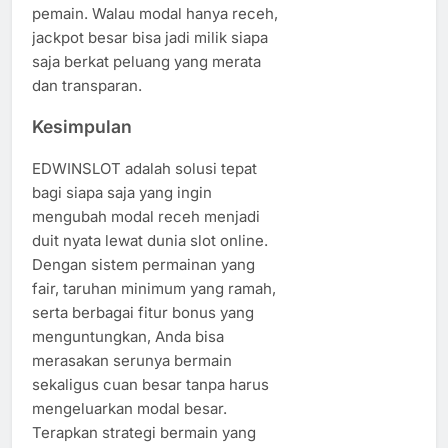
pemain. Walau modal hanya receh,
jackpot besar bisa jadi milik siapa
saja berkat peluang yang merata
dan transparan.
Kesimpulan
EDWINSLOT adalah solusi tepat
bagi siapa saja yang ingin
mengubah modal receh menjadi
duit nyata lewat dunia slot online.
Dengan sistem permainan yang
fair, taruhan minimum yang ramah,
serta berbagai fitur bonus yang
menguntungkan, Anda bisa
merasakan serunya bermain
sekaligus cuan besar tanpa harus
mengeluarkan modal besar.
Terapkan strategi bermain yang