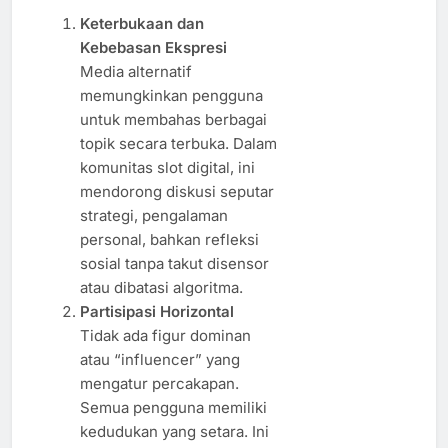
Keterbukaan dan
Kebebasan Ekspresi
Media alternatif
memungkinkan pengguna
untuk membahas berbagai
topik secara terbuka. Dalam
komunitas slot digital, ini
mendorong diskusi seputar
strategi, pengalaman
personal, bahkan refleksi
sosial tanpa takut disensor
atau dibatasi algoritma.
Partisipasi Horizontal
Tidak ada figur dominan
atau “influencer” yang
mengatur percakapan.
Semua pengguna memiliki
kedudukan yang setara. Ini