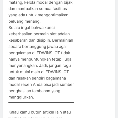
matang, kelola modal dengan bijak,
dan manfaatkan semua fasilitas
yang ada untuk mengoptimalkan
peluang menang.
Selalu ingat bahwa kunci
keberhasilan bermain slot adalah
kesabaran dan disiplin. Bermainlah
secara bertanggung jawab agar
pengalaman di EDWINSLOT tidak
hanya menguntungkan tetapi juga
menyenangkan. Jadi, jangan ragu
untuk mulai main di EDWINSLOT
dan rasakan sendiri bagaimana
modal receh Anda bisa jadi sumber
penghasilan tambahan yang
menggiurkan.
Kalau kamu butuh artikel lain atau