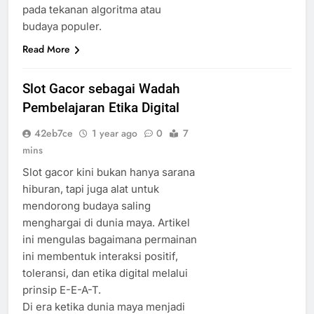
pada tekanan algoritma atau
budaya populer.
Read More
Slot Gacor sebagai Wadah
Pembelajaran Etika Digital
42eb7ce
1 year ago
0
7
mins
Slot gacor kini bukan hanya sarana
hiburan, tapi juga alat untuk
mendorong budaya saling
menghargai di dunia maya. Artikel
ini mengulas bagaimana permainan
ini membentuk interaksi positif,
toleransi, dan etika digital melalui
prinsip E-E-A-T.
Di era ketika dunia maya menjadi