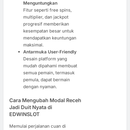
Menguntungkan
Fitur seperti free spins,
multiplier, dan jackpot
progresif memberikan
kesempatan besar untuk
mendapatkan keuntungan
maksimal.
Antarmuka User-Friendly
Desain platform yang
mudah dipahami membuat
semua pemain, termasuk
pemula, dapat bermain
dengan nyaman.
Cara Mengubah Modal Receh
Jadi Duit Nyata di
EDWINSLOT
Memulai perjalanan cuan di