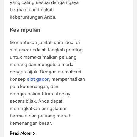
yang paling sesuai dengan gaya
bermain dan tingkat
keberuntungan Anda.
Kesimpulan
Menentukan jumlah spin ideal di
slot gacor adalah langkah penting
untuk memaksimalkan peluang
menang dan mengelola modal
dengan bijak. Dengan memahami
konsep
slot gacor
, memperhatikan
pola kemenangan, dan
menggunakan fitur autoplay
secara bijak, Anda dapat
meningkatkan pengalaman
bermain dan peluang meraih
kemenangan besar.
Read More