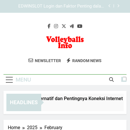
Skip
Cara Login Edwinslot Saat Browser Tidak
to
Merespons dengan Langkah Aman dan Praktis
content
Lebah4D Login Mobile Friendly untuk Akses Lebih
Fleksibel dan Aman
TIARA4D Link Alternatif dan Pentingnya Koneksi
Internet Stabil
EDWINSLOT Login dan Faktor Penting dalam
Menjaga Kenyamanan Pengguna
Volleyballs Info
Ikuti Perkembangan Dunia Bola Voli
Cara Login Edwinslot Saat Browser Tidak
NEWSLETTER
RANDOM NEWS
Merespons dengan Langkah Aman dan Praktis
Dengan Volleyballs Info. Berita, Tips,
Lebah4D Login Mobile Friendly untuk Akses Lebih
Dan Panduan Permainan Bola Voli
Fleksibel dan Aman
MENU
Untuk Penggemar Olahraga.
ARA4D Link Alternatif dan Pentingnya Koneksi Internet Stabil
HEADLINES
Weeks Ago
Home
2025
February