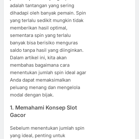
adalah tantangan yang sering
dihadapi oleh banyak pemain. Spin
yang terlalu sedikit mungkin tidak
memberikan hasil optimal,
sementara spin yang terlalu
banyak bisa berisiko menguras
saldo tanpa hasil yang diinginkan.
Dalam artikel ini, kita akan
membahas bagaimana cara
menentukan jumlah spin ideal agar
Anda dapat memaksimalkan
peluang menang dan mengelola
modal dengan bijak.
1. Memahami Konsep Slot
Gacor
Sebelum menentukan jumlah spin
yang ideal, penting untuk