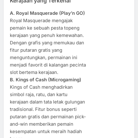
Kerajaan yang Terkenal
A. Royal Masquerade (Play’n GO)
Royal Masquerade mengajak
pemain ke sebuah pesta topeng
kerajaan yang penuh kemewahan.
Dengan grafis yang memukau dan
fitur putaran gratis yang
menguntungkan, permainan ini
menjadi favorit di kalangan pecinta
slot bertema kerajaan.
B. Kings of Cash (Microgaming)
Kings of Cash menghadirkan
simbol raja, ratu, dan kartu
kerajaan dalam tata letak gulungan
tradisional. Fitur bonus seperti
putaran gratis dan permainan pick-
and-win memberikan pemain
kesempatan untuk meraih hadiah