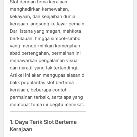
Slot dengan tema kerajaan
menghadirkan kemewahan,
kekayaan, dan keajaiban dunia
kerajaan langsung ke layar pemain.
Dari istana yang megah, mahkota
berkilauan, hingga simbol-simbol
yang mencerminkan kemegahan
abad pertengahan, permainan ini
menawarkan pengalaman visual
dan naratif yang tak tertandingi.
Artikel ini akan mengupas alasan di
balik popularitas slot bertema
kerajaan, beberapa contoh
permainan terbaik, serta apa yang
membuat tema ini begitu memikat.
1. Daya Tarik Slot Bertema
Kerajaan