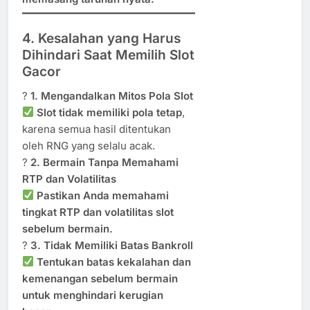
4. Kesalahan yang Harus
Dihindari Saat Memilih Slot
Gacor
?
1. Mengandalkan Mitos Pola Slot
Slot tidak memiliki pola tetap
,
karena semua hasil ditentukan
oleh RNG yang selalu acak.
?
2. Bermain Tanpa Memahami
RTP dan Volatilitas
Pastikan Anda memahami
tingkat RTP dan volatilitas slot
sebelum bermain.
?
3. Tidak Memiliki Batas Bankroll
Tentukan batas kekalahan dan
kemenangan sebelum bermain
untuk menghindari kerugian