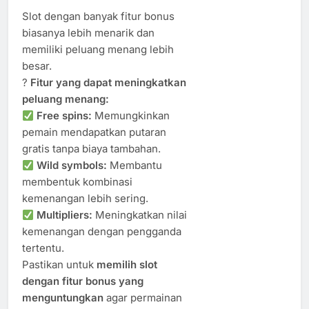
Slot dengan banyak fitur bonus
biasanya lebih menarik dan
memiliki peluang menang lebih
besar.
?
Fitur yang dapat meningkatkan
peluang menang:
Free spins:
Memungkinkan
pemain mendapatkan putaran
gratis tanpa biaya tambahan.
Wild symbols:
Membantu
membentuk kombinasi
kemenangan lebih sering.
Multipliers:
Meningkatkan nilai
kemenangan dengan pengganda
tertentu.
Pastikan untuk
memilih slot
dengan fitur bonus yang
menguntungkan
agar permainan