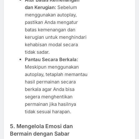
dan Kerugian:
Sebelum
menggunakan autoplay,
pastikan Anda mengatur
batas kemenangan dan
kerugian untuk menghindari
kehabisan modal secara
tidak sadar.
Pantau Secara Berkala:
Meskipun menggunakan
autoplay, tetaplah memantau
hasil permainan secara
berkala agar Anda bisa
segera menghentikan
permainan jika hasilnya
tidak sesuai harapan.
5. Mengelola Emosi dan
Bermain dengan Sabar