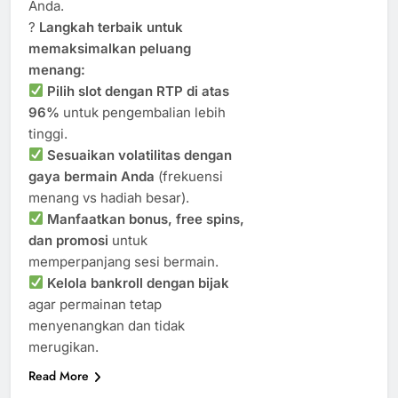
Anda.
?
Langkah terbaik untuk
memaksimalkan peluang
menang:
Pilih slot dengan RTP di atas
96%
untuk pengembalian lebih
tinggi.
Sesuaikan volatilitas dengan
gaya bermain Anda
(frekuensi
menang vs hadiah besar).
Manfaatkan bonus, free spins,
dan promosi
untuk
memperpanjang sesi bermain.
Kelola bankroll dengan bijak
agar permainan tetap
menyenangkan dan tidak
merugikan.
Read More