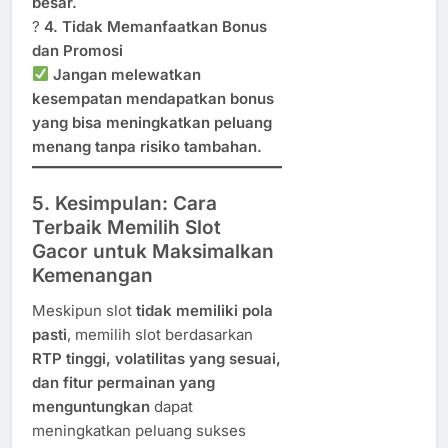
besar.
?
4. Tidak Memanfaatkan Bonus
dan Promosi
Jangan melewatkan
kesempatan mendapatkan bonus
yang bisa meningkatkan peluang
menang tanpa risiko tambahan.
5. Kesimpulan: Cara
Terbaik Memilih Slot
Gacor untuk Maksimalkan
Kemenangan
Meskipun slot
tidak memiliki pola
pasti
, memilih slot berdasarkan
RTP tinggi, volatilitas yang sesuai,
dan fitur permainan yang
menguntungkan
dapat
meningkatkan peluang sukses