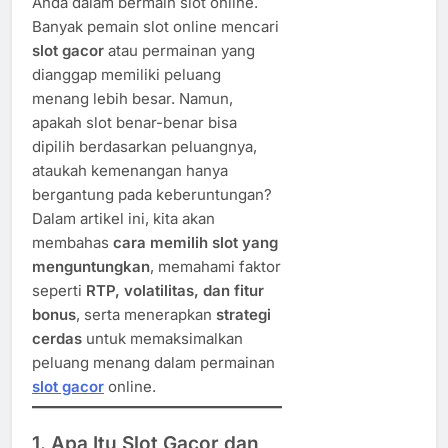
Anda dalam bermain slot online.
Banyak pemain slot online mencari
slot gacor
atau permainan yang
dianggap memiliki peluang
menang lebih besar. Namun,
apakah slot benar-benar bisa
dipilih berdasarkan peluangnya,
ataukah kemenangan hanya
bergantung pada keberuntungan?
Dalam artikel ini, kita akan
membahas
cara memilih slot yang
menguntungkan
, memahami faktor
seperti
RTP, volatilitas, dan fitur
bonus
, serta menerapkan
strategi
cerdas
untuk memaksimalkan
peluang menang dalam permainan
slot gacor
online.
1. Apa Itu Slot Gacor dan