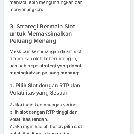
menjadi lebih menguntungkan dan
menyenangkan.
3. Strategi Bermain Slot
untuk Memaksimalkan
Peluang Menang
Meskipun kemenangan dalam slot
ditentukan oleh keberuntungan,
ada beberapa
strategi yang dapat
meningkatkan peluang menang
:
a. Pilih Slot dengan RTP dan
Volatilitas yang Sesuai
? Jika ingin kemenangan sering,
pilih slot dengan RTP tinggi dan
volatilitas rendah
.
? Jika ingin hadiah besar,
pilih slot
volatilitas tinggi dengan fitur