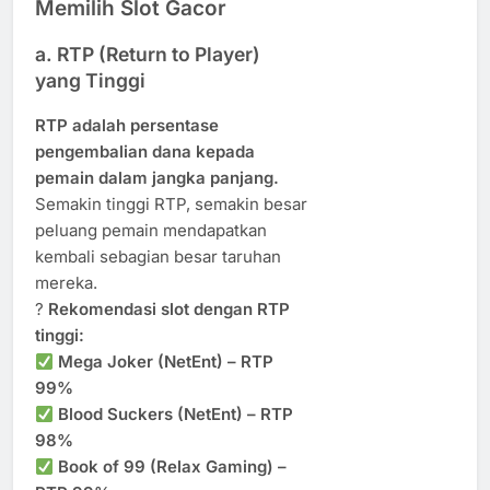
Memilih Slot Gacor
a. RTP (Return to Player)
yang Tinggi
RTP adalah persentase
pengembalian dana kepada
pemain dalam jangka panjang.
Semakin tinggi RTP, semakin besar
peluang pemain mendapatkan
kembali sebagian besar taruhan
mereka.
?
Rekomendasi slot dengan RTP
tinggi:
Mega Joker (NetEnt) – RTP
99%
Blood Suckers (NetEnt) – RTP
98%
Book of 99 (Relax Gaming) –