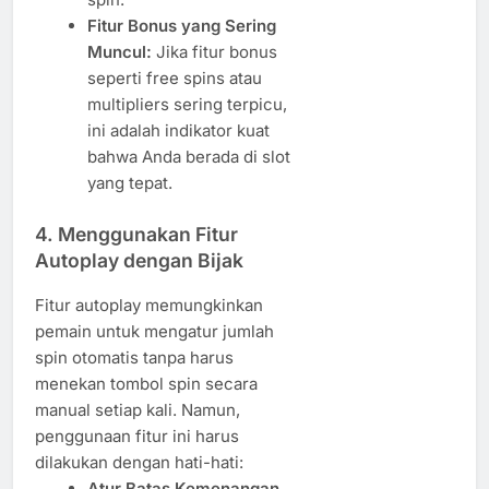
Fitur Bonus yang Sering
Muncul:
Jika fitur bonus
seperti free spins atau
multipliers sering terpicu,
ini adalah indikator kuat
bahwa Anda berada di slot
yang tepat.
4. Menggunakan Fitur
Autoplay dengan Bijak
Fitur autoplay memungkinkan
pemain untuk mengatur jumlah
spin otomatis tanpa harus
menekan tombol spin secara
manual setiap kali. Namun,
penggunaan fitur ini harus
dilakukan dengan hati-hati:
Atur Batas Kemenangan