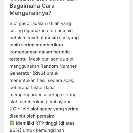
Bagaimana Cara
Mengenalinya?
Slot gacor adalah istilah yang
sering digunakan oleh pemain
untuk menyebut
mesin slot yang
lebih sering memberikan
kemenangan dalam periode
tertentu
. Meskipun semua slot
menggunakan
Random Number
Generator (RNG)
untuk
menentukan hasil secara acak,
beberapa faktor dapat
mempengaruhi seberapa sering
slot memberikan pembayaran.
?
Ciri-ciri slot gacor yang sering
disebut oleh pemain:
Memiliki RTP tinggi (di atas
96%)
untuk kemungkinan