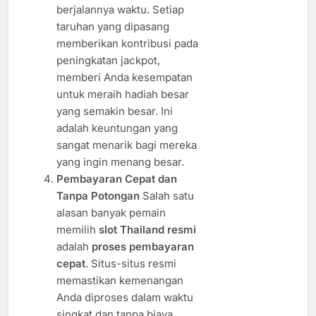
berjalannya waktu. Setiap
taruhan yang dipasang
memberikan kontribusi pada
peningkatan jackpot,
memberi Anda kesempatan
untuk meraih hadiah besar
yang semakin besar. Ini
adalah keuntungan yang
sangat menarik bagi mereka
yang ingin menang besar.
Pembayaran Cepat dan
Tanpa Potongan
Salah satu
alasan banyak pemain
memilih
slot Thailand resmi
adalah
proses pembayaran
cepat
. Situs-situs resmi
memastikan kemenangan
Anda diproses dalam waktu
singkat dan tanpa biaya