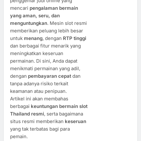
penggemar judi online yang
mencari
pengalaman bermain
yang aman, seru, dan
menguntungkan
. Mesin slot resmi
memberikan peluang lebih besar
untuk
menang
, dengan
RTP tinggi
dan berbagai fitur menarik yang
meningkatkan keseruan
permainan. Di sini, Anda dapat
menikmati permainan yang adil,
dengan
pembayaran cepat
dan
tanpa adanya risiko terkait
keamanan atau penipuan.
Artikel ini akan membahas
berbagai
keuntungan bermain slot
Thailand resmi
, serta bagaimana
situs resmi memberikan
keseruan
yang tak terbatas bagi para
pemain.