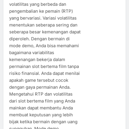
volatilitas yang berbeda dan
pengembalian ke pemain (RTP)
yang bervariasi. Variasi volatilitas
menentukan seberapa sering dan
seberapa besar kemenangan dapat
diperoleh. Dengan bermain di
mode demo, Anda bisa memahami
bagaimana variabilitas
kemenangan bekerja dalam
permainan slot bertema film tanpa
risiko finansial. Anda dapat menilai
apakah game tersebut cocok
dengan gaya permainan Anda.
Mengetahui RTP dan volatilitas
dari slot bertema film yang Anda
mainkan dapat membantu Anda
membuat keputusan yang lebih
bijak ketika bermain dengan uang
sungguhan. Mode demo