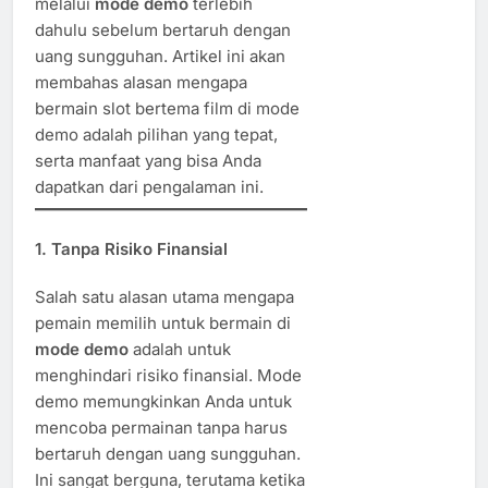
melalui
mode demo
terlebih
dahulu sebelum bertaruh dengan
uang sungguhan. Artikel ini akan
membahas alasan mengapa
bermain slot bertema film di mode
demo adalah pilihan yang tepat,
serta manfaat yang bisa Anda
dapatkan dari pengalaman ini.
1.
Tanpa Risiko Finansial
Salah satu alasan utama mengapa
pemain memilih untuk bermain di
mode demo
adalah untuk
menghindari risiko finansial. Mode
demo memungkinkan Anda untuk
mencoba permainan tanpa harus
bertaruh dengan uang sungguhan.
Ini sangat berguna, terutama ketika