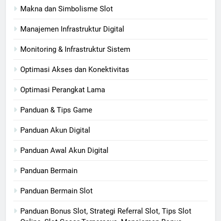
Makna dan Simbolisme Slot
Manajemen Infrastruktur Digital
Monitoring & Infrastruktur Sistem
Optimasi Akses dan Konektivitas
Optimasi Perangkat Lama
Panduan & Tips Game
Panduan Akun Digital
Panduan Awal Akun Digital
Panduan Bermain
Panduan Bermain Slot
Panduan Bonus Slot, Strategi Referral Slot, Tips Slot