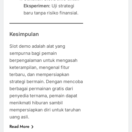
Eksperimen:
Uji strategi
baru tanpa risiko finansial.
Kesimpulan
Slot demo adalah alat yang
sempurna bagi pemain
berpengalaman untuk mengasah
keterampilan, mengenal fitur
terbaru, dan mempersiapkan
strategi bermain. Dengan mencoba
berbagai permainan gratis dari
penyedia ternama, pemain dapat
menikmati hiburan sambil
mempersiapkan diri untuk taruhan
uang asli.
Read More