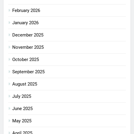
February 2026
January 2026
December 2025
November 2025
October 2025
September 2025
August 2025
July 2025
June 2025
May 2025
April 2025