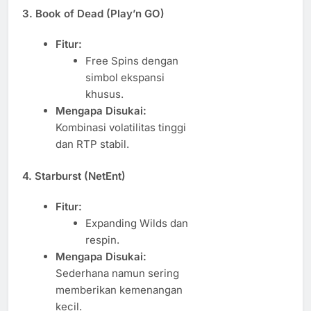
3. Book of Dead (Play’n GO)
Fitur:
Free Spins dengan
simbol ekspansi
khusus.
Mengapa Disukai:
Kombinasi volatilitas tinggi
dan RTP stabil.
4. Starburst (NetEnt)
Fitur:
Expanding Wilds dan
respin.
Mengapa Disukai:
Sederhana namun sering
memberikan kemenangan
kecil.