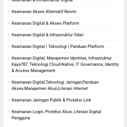
Keamanan & Infrastruktur Digital
Keamanan Akses Alternatif Resmi
Keamanan Digital & Akses Platform
Keamanan Digital & Infrastruktur Siber
Keamanan Digital | Teknologi | Panduan Platform
Keamanan Digital, Manajemen Identitas, Infrastruktur
Kaya787, Teknologi Cloud-Native, IT Governance, Identity
& Access Management
Keamanan Digital,Teknologi Jaringan,Panduan
Akses,Manajemen Akun,Literasi Internet
Keamanan Jaringan Publik & Proteksi Link
Keamanan Login, Proteksi Akun, Literasi Digital
Pengguna