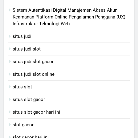
Sistem Autentikasi Digital Manajemen Akses Akun
Keamanan Platform Online Pengalaman Pengguna (UX)
Infrastruktur Teknologi Web
situs judi
situs judi slot
situs judi slot gacor
situs judi slot online
situs slot
situs slot gacor
situs slot gacor hari ini
slot gacor
slot gacor hari ini