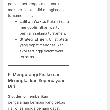
pemain berpengalaman untuk
mempersiapkan diri menghadapi
turnamen slot.
Latihan Waktu:
Pelajari cara
mengoptimalkan waktu
bermain selama turnamen.
Strategi Efisien:
Uji strategi
yang dapat menghasilkan
skor tertinggi dalam waktu
terbatas.
6.
Mengurangi Risiko dan
Meningkatkan Kepercayaan
Diri
Slot demo memberikan
pengalaman bermain yang bebas
risiko, sehingga pemain dapat