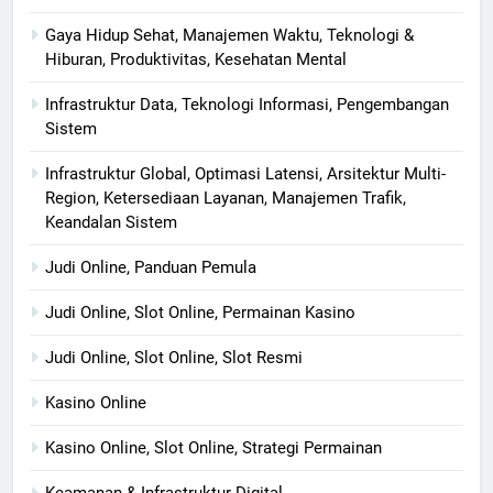
Gaya Hidup Sehat, Manajemen Waktu, Teknologi &
Hiburan, Produktivitas, Kesehatan Mental
Infrastruktur Data, Teknologi Informasi, Pengembangan
Sistem
Infrastruktur Global, Optimasi Latensi, Arsitektur Multi-
Region, Ketersediaan Layanan, Manajemen Trafik,
Keandalan Sistem
Judi Online, Panduan Pemula
Judi Online, Slot Online, Permainan Kasino
Judi Online, Slot Online, Slot Resmi
Kasino Online
Kasino Online, Slot Online, Strategi Permainan