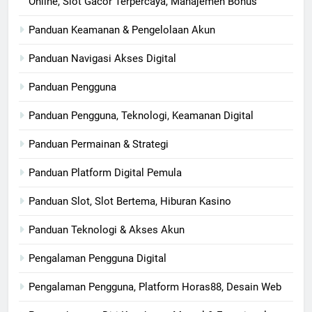
Online, Slot Gacor Terpercaya, Manajemen Bonus
Panduan Keamanan & Pengelolaan Akun
Panduan Navigasi Akses Digital
Panduan Pengguna
Panduan Pengguna, Teknologi, Keamanan Digital
Panduan Permainan & Strategi
Panduan Platform Digital Pemula
Panduan Slot, Slot Bertema, Hiburan Kasino
Panduan Teknologi & Akses Akun
Pengalaman Pengguna Digital
Pengalaman Pengguna, Platform Horas88, Desain Web