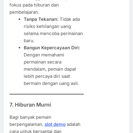
fokus pada hiburan dan
pembelajaran.
Tanpa Tekanan:
Tidak ada
risiko kehilangan uang
selama mencoba permainan
baru.
Bangun Kepercayaan Diri:
Dengan memahami
permainan secara
mendalam, pemain dapat
lebih percaya diri saat
bermain dengan uang asli.
7.
Hiburan Murni
Bagi banyak pemain
berpengalaman,
slot demo
adalah
cara untuk bersantai dan