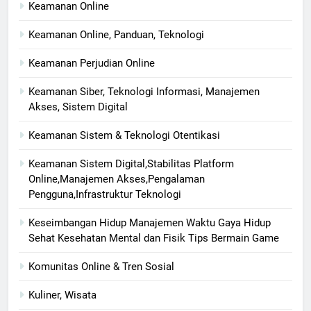
Keamanan Online
Keamanan Online, Panduan, Teknologi
Keamanan Perjudian Online
Keamanan Siber, Teknologi Informasi, Manajemen
Akses, Sistem Digital
Keamanan Sistem & Teknologi Otentikasi
Keamanan Sistem Digital,Stabilitas Platform
Online,Manajemen Akses,Pengalaman
Pengguna,Infrastruktur Teknologi
Keseimbangan Hidup Manajemen Waktu Gaya Hidup
Sehat Kesehatan Mental dan Fisik Tips Bermain Game
Komunitas Online & Tren Sosial
Kuliner, Wisata