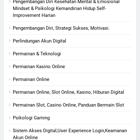
Pengembangan Diri Kesehatan Mental & Emosional
Mindset & Psikologi Kemandirian Hidup Self-
Improvement Harian
Pengembangan Diri, Strategi Sukses, Motivasi.
Perlindungan Akun Digital
Permainan & Teknologi
Permainan Kasino Online
Permainan Online
Permainan Online, Slot Online, Kasino, Hiburan Digital
Permainan Slot, Casino Online, Panduan Bermain Slot
Psikologi Gaming
Sistem Akses Digital,User Experience Login,Keamanan
Akun Online