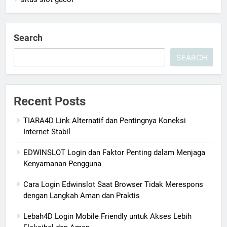
Search
SEARCH
Recent Posts
TIARA4D Link Alternatif dan Pentingnya Koneksi
Internet Stabil
EDWINSLOT Login dan Faktor Penting dalam Menjaga
Kenyamanan Pengguna
Cara Login Edwinslot Saat Browser Tidak Merespons
dengan Langkah Aman dan Praktis
Lebah4D Login Mobile Friendly untuk Akses Lebih