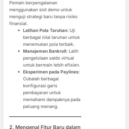
Pemain berpengalaman
menggunakan slot demo untuk
menguji strategi baru tanpa risiko
finansial.
Latihan Pola Taruhan:
Uji
berbagai nilai taruhan untuk
menemukan pola terbaik.
Manajemen Bankroll:
Latih
pengelolaan saldo virtual
untuk bermain lebih efisien.
Eksperimen pada Paylines:
Cobalah berbagai
konfigurasi garis
pembayaran untuk
memahami dampaknya pada
peluang menang.
2.
Mengenal Fitur Baru dalam