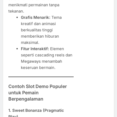
menikmati permainan tanpa
tekanan.
Grafis Menarik:
Tema
kreatif dan animasi
berkualitas tinggi
memberikan hiburan
maksimal.
Fitur Interaktif:
Elemen
seperti cascading reels dan
Megaways menambah
keseruan bermain.
Contoh Slot Demo Populer
untuk Pemain
Berpengalaman
1. Sweet Bonanza (Pragmatic
Play)