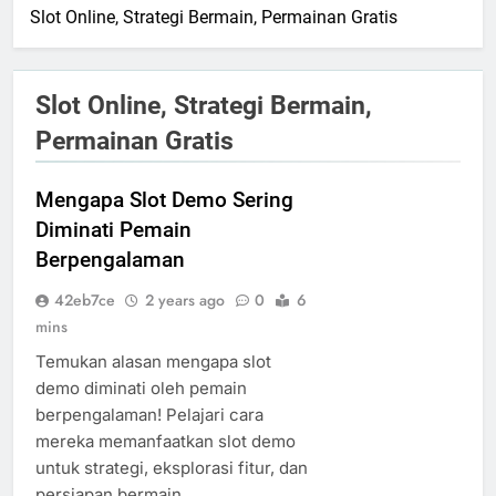
Slot Online, Strategi Bermain, Permainan Gratis
Slot Online, Strategi Bermain,
Permainan Gratis
Mengapa Slot Demo Sering
Diminati Pemain
Berpengalaman
42eb7ce
2 years ago
0
6
mins
Temukan alasan mengapa slot
demo diminati oleh pemain
berpengalaman! Pelajari cara
mereka memanfaatkan slot demo
untuk strategi, eksplorasi fitur, dan
persiapan bermain.