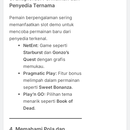
Penyedia Ternama
Pemain berpengalaman sering
memanfaatkan slot demo untuk
mencoba permainan baru dari
penyedia terkenal.
NetEnt:
Game seperti
Starburst
dan
Gonzo’s
Quest
dengan grafis
memukau.
Pragmatic Play:
Fitur bonus
melimpah dalam permainan
seperti
Sweet Bonanza
.
Play’n GO:
Pilihan tema
menarik seperti
Book of
Dead
.
4.
Memahami Pola dan