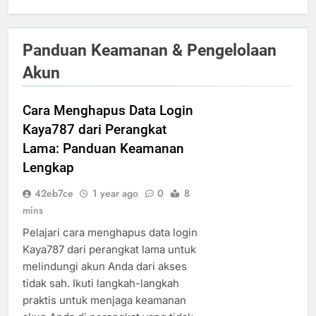
Panduan Keamanan & Pengelolaan
Akun
Cara Menghapus Data Login
Kaya787 dari Perangkat
Lama: Panduan Keamanan
Lengkap
42eb7ce
1 year ago
0
8
mins
Pelajari cara menghapus data login
Kaya787 dari perangkat lama untuk
melindungi akun Anda dari akses
tidak sah. Ikuti langkah-langkah
praktis untuk menjaga keamanan