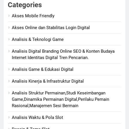
Categories
Akses Mobile Friendly
Akses Online dan Stabilitas Login Digital
Analisis & Teknologi Game
Analisis Digital Branding Online SEO & Konten Budaya
Internet Identitas Digital Tren Pencarian.
Analisis Game & Edukasi Digital
Analisis Kinerja & Infrastruktur Digital
Analisis Struktur Permainan,Studi Keseimbangan
Game,Dinamika Permainan Digital,Perilaku Pemain
Rasional,Manajemen Sesi Bermain
Analisis Waktu & Pola Slot