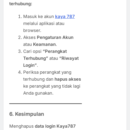
terhubung:
Masuk ke akun
kaya 787
melalui aplikasi atau
browser.
Akses
Pengaturan Akun
atau
Keamanan
.
Cari opsi
“Perangkat
Terhubung”
atau
“Riwayat
Login”
.
Periksa perangkat yang
terhubung dan
hapus akses
ke perangkat yang tidak lagi
Anda gunakan.
6. Kesimpulan
Menghapus
data login Kaya787