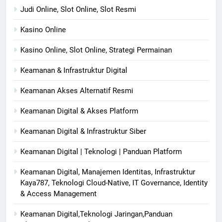
Judi Online, Slot Online, Slot Resmi
Kasino Online
Kasino Online, Slot Online, Strategi Permainan
Keamanan & Infrastruktur Digital
Keamanan Akses Alternatif Resmi
Keamanan Digital & Akses Platform
Keamanan Digital & Infrastruktur Siber
Keamanan Digital | Teknologi | Panduan Platform
Keamanan Digital, Manajemen Identitas, Infrastruktur
Kaya787, Teknologi Cloud-Native, IT Governance, Identity
& Access Management
Keamanan Digital,Teknologi Jaringan,Panduan