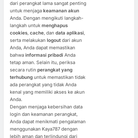
dari perangkat lama sangat penting
untuk menjaga
keamanan akun
Anda. Dengan mengikuti langkah-
langkah untuk
menghapus
cookies
,
cache
, dan
data aplikasi
,
serta melakukan
logout
dari akun
Anda, Anda dapat memastikan
bahwa
informasi pribadi
Anda
tetap aman. Selain itu, periksa
secara rutin
perangkat yang
terhubung
untuk memastikan tidak
ada perangkat yang tidak Anda
kenal yang memiliki akses ke akun
Anda.
Dengan menjaga kebersihan data
login dan keamanan perangkat,
Anda dapat menikmati pengalaman
menggunakan Kaya787 dengan
lebih aman dan terlindungi dari