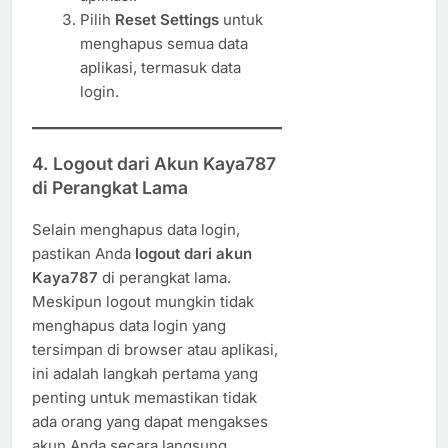
Pilih
Reset Settings
untuk
menghapus semua data
aplikasi, termasuk data
login.
4. Logout dari Akun Kaya787
di Perangkat Lama
Selain menghapus data login,
pastikan Anda
logout dari akun
Kaya787
di perangkat lama.
Meskipun logout mungkin tidak
menghapus data login yang
tersimpan di browser atau aplikasi,
ini adalah langkah pertama yang
penting untuk memastikan tidak
ada orang yang dapat mengakses
akun Anda secara langsung.