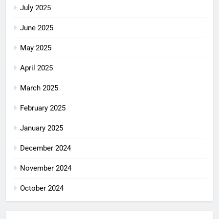
July 2025
June 2025
May 2025
April 2025
March 2025
February 2025
January 2025
December 2024
November 2024
October 2024