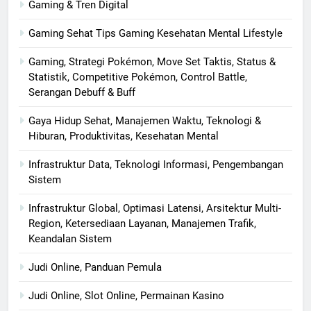
Gaming & Tren Digital
Gaming Sehat Tips Gaming Kesehatan Mental Lifestyle
Gaming, Strategi Pokémon, Move Set Taktis, Status &
Statistik, Competitive Pokémon, Control Battle,
Serangan Debuff & Buff
Gaya Hidup Sehat, Manajemen Waktu, Teknologi &
Hiburan, Produktivitas, Kesehatan Mental
Infrastruktur Data, Teknologi Informasi, Pengembangan
Sistem
Infrastruktur Global, Optimasi Latensi, Arsitektur Multi-
Region, Ketersediaan Layanan, Manajemen Trafik,
Keandalan Sistem
Judi Online, Panduan Pemula
Judi Online, Slot Online, Permainan Kasino