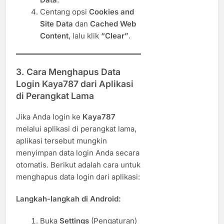
Centang opsi
Cookies and
Site Data
dan
Cached Web
Content
, lalu klik
“Clear”
.
3. Cara Menghapus Data
Login Kaya787 dari Aplikasi
di Perangkat Lama
Jika Anda login ke
Kaya787
melalui aplikasi di perangkat lama,
aplikasi tersebut mungkin
menyimpan data login Anda secara
otomatis. Berikut adalah cara untuk
menghapus data login dari aplikasi:
Langkah-langkah di Android:
Buka
Settings
(Pengaturan)