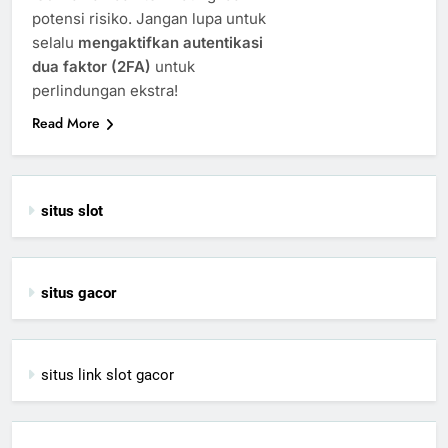
potensi risiko. Jangan lupa untuk
selalu
mengaktifkan autentikasi
dua faktor (2FA)
untuk
perlindungan ekstra!
Read More
situs slot
situs gacor
situs link slot gacor