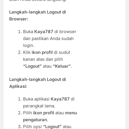
Langkah-langkah Logout di
Browser:
Buka
Kaya787
di browser
dan pastikan Anda sudah
login.
Klik
ikon profil
di sudut
kanan atas dan pilih
“Logout”
atau
“Keluar”
.
Langkah-langkah Logout di
Aplikasi:
Buka aplikasi
Kaya787
di
perangkat lama.
Pilih
ikon profil
atau
menu
pengaturan
.
Pilih opsi
“Logout”
atau