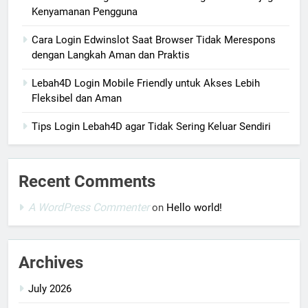
Kenyamanan Pengguna
Cara Login Edwinslot Saat Browser Tidak Merespons
dengan Langkah Aman dan Praktis
Lebah4D Login Mobile Friendly untuk Akses Lebih
Fleksibel dan Aman
Tips Login Lebah4D agar Tidak Sering Keluar Sendiri
Recent Comments
A WordPress Commenter
on
Hello world!
Archives
July 2026