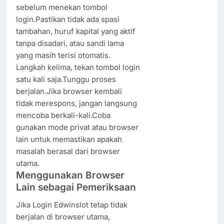
sebelum menekan tombol
login.Pastikan tidak ada spasi
tambahan, huruf kapital yang aktif
tanpa disadari, atau sandi lama
yang masih terisi otomatis.
Langkah kelima, tekan tombol login
satu kali saja.Tunggu proses
berjalan.Jika browser kembali
tidak merespons, jangan langsung
mencoba berkali-kali.Coba
gunakan mode privat atau browser
lain untuk memastikan apakah
masalah berasal dari browser
utama.
Menggunakan Browser
Lain sebagai Pemeriksaan
Jika Login Edwinslot tetap tidak
berjalan di browser utama,