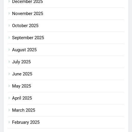
December 2025
November 2025
October 2025
September 2025
August 2025
July 2025
June 2025
May 2025
April 2025
March 2025
February 2025