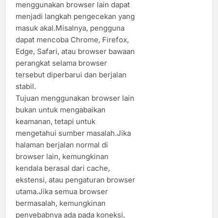
menggunakan browser lain dapat
menjadi langkah pengecekan yang
masuk akal.Misalnya, pengguna
dapat mencoba Chrome, Firefox,
Edge, Safari, atau browser bawaan
perangkat selama browser
tersebut diperbarui dan berjalan
stabil.
Tujuan menggunakan browser lain
bukan untuk mengabaikan
keamanan, tetapi untuk
mengetahui sumber masalah.Jika
halaman berjalan normal di
browser lain, kemungkinan
kendala berasal dari cache,
ekstensi, atau pengaturan browser
utama.Jika semua browser
bermasalah, kemungkinan
penyebabnya ada pada koneksi,