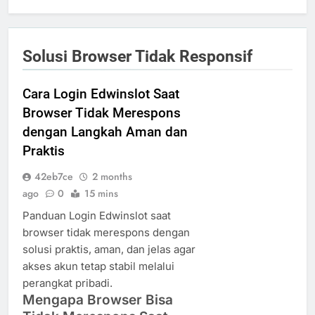
Solusi Browser Tidak Responsif
Cara Login Edwinslot Saat
Browser Tidak Merespons
dengan Langkah Aman dan
Praktis
42eb7ce
2 months
ago
0
15 mins
Panduan Login Edwinslot saat
browser tidak merespons dengan
solusi praktis, aman, dan jelas agar
akses akun tetap stabil melalui
perangkat pribadi.
Mengapa Browser Bisa