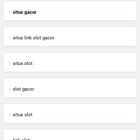
situs gacor
situs link slot gacor
situs slot
slot gacor
situs slot