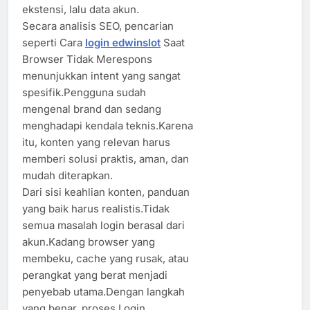
ekstensi, lalu data akun.
Secara analisis SEO, pencarian
seperti Cara
login edwinslot
Saat
Browser Tidak Merespons
menunjukkan intent yang sangat
spesifik.Pengguna sudah
mengenal brand dan sedang
menghadapi kendala teknis.Karena
itu, konten yang relevan harus
memberi solusi praktis, aman, dan
mudah diterapkan.
Dari sisi keahlian konten, panduan
yang baik harus realistis.Tidak
semua masalah login berasal dari
akun.Kadang browser yang
membeku, cache yang rusak, atau
perangkat yang berat menjadi
penyebab utama.Dengan langkah
yang benar, proses Login