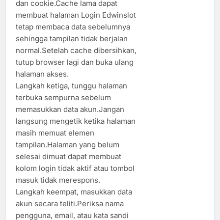
dan cookie.Cache lama dapat
membuat halaman Login Edwinslot
tetap membaca data sebelumnya
sehingga tampilan tidak berjalan
normal.Setelah cache dibersihkan,
tutup browser lagi dan buka ulang
halaman akses.
Langkah ketiga, tunggu halaman
terbuka sempurna sebelum
memasukkan data akun.Jangan
langsung mengetik ketika halaman
masih memuat elemen
tampilan.Halaman yang belum
selesai dimuat dapat membuat
kolom login tidak aktif atau tombol
masuk tidak merespons.
Langkah keempat, masukkan data
akun secara teliti.Periksa nama
pengguna, email, atau kata sandi