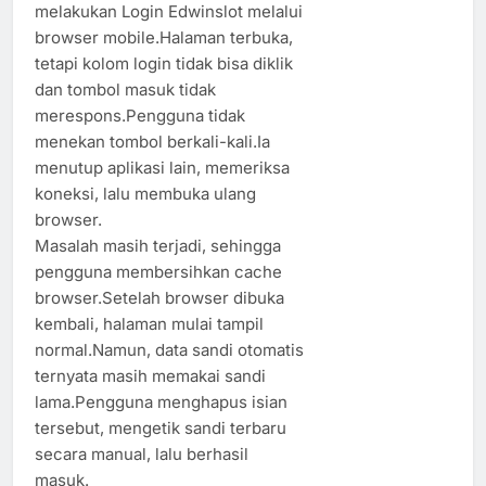
melakukan Login Edwinslot melalui
browser mobile.Halaman terbuka,
tetapi kolom login tidak bisa diklik
dan tombol masuk tidak
merespons.Pengguna tidak
menekan tombol berkali-kali.Ia
menutup aplikasi lain, memeriksa
koneksi, lalu membuka ulang
browser.
Masalah masih terjadi, sehingga
pengguna membersihkan cache
browser.Setelah browser dibuka
kembali, halaman mulai tampil
normal.Namun, data sandi otomatis
ternyata masih memakai sandi
lama.Pengguna menghapus isian
tersebut, mengetik sandi terbaru
secara manual, lalu berhasil
masuk.