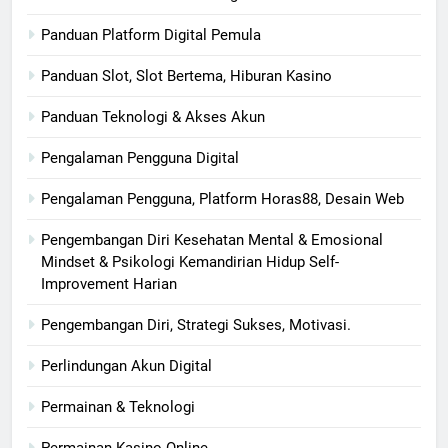
Panduan Platform Digital Pemula
Panduan Slot, Slot Bertema, Hiburan Kasino
Panduan Teknologi & Akses Akun
Pengalaman Pengguna Digital
Pengalaman Pengguna, Platform Horas88, Desain Web
Pengembangan Diri Kesehatan Mental & Emosional
Mindset & Psikologi Kemandirian Hidup Self-
Improvement Harian
Pengembangan Diri, Strategi Sukses, Motivasi.
Perlindungan Akun Digital
Permainan & Teknologi