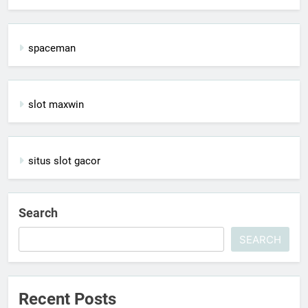
spaceman
slot maxwin
situs slot gacor
Search
SEARCH
Recent Posts