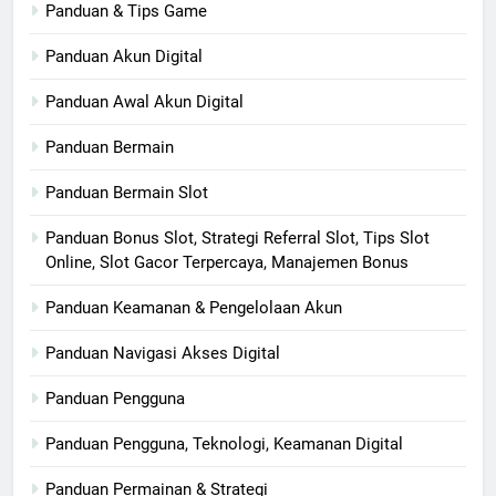
Panduan & Tips Game
Panduan Akun Digital
Panduan Awal Akun Digital
Panduan Bermain
Panduan Bermain Slot
Panduan Bonus Slot, Strategi Referral Slot, Tips Slot
Online, Slot Gacor Terpercaya, Manajemen Bonus
Panduan Keamanan & Pengelolaan Akun
Panduan Navigasi Akses Digital
Panduan Pengguna
Panduan Pengguna, Teknologi, Keamanan Digital
Panduan Permainan & Strategi