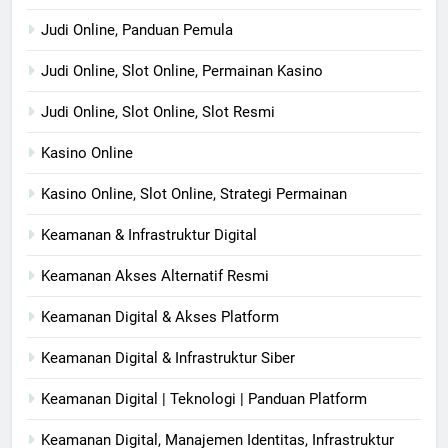
Judi Online, Panduan Pemula
Judi Online, Slot Online, Permainan Kasino
Judi Online, Slot Online, Slot Resmi
Kasino Online
Kasino Online, Slot Online, Strategi Permainan
Keamanan & Infrastruktur Digital
Keamanan Akses Alternatif Resmi
Keamanan Digital & Akses Platform
Keamanan Digital & Infrastruktur Siber
Keamanan Digital | Teknologi | Panduan Platform
Keamanan Digital, Manajemen Identitas, Infrastruktur