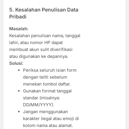
5.
Kesalahan Penulisan Data
Pribadi
Masalah:
Kesalahan penulisan nama, tanggal
lahir, atau nomor HP dapat
membuat akun sulit diverifikasi
atau digunakan ke depannya.
Solusi:
Periksa seluruh isian form
dengan teliti sebelum
menekan tombol daftar.
Gunakan format tanggal
standar (misalnya:
DD/MM/YYYY).
Jangan menggunakan
karakter ilegal atau emoji di
kolom nama atau alamat.