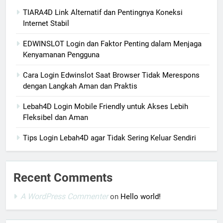
TIARA4D Link Alternatif dan Pentingnya Koneksi
Internet Stabil
EDWINSLOT Login dan Faktor Penting dalam Menjaga
Kenyamanan Pengguna
Cara Login Edwinslot Saat Browser Tidak Merespons
dengan Langkah Aman dan Praktis
Lebah4D Login Mobile Friendly untuk Akses Lebih
Fleksibel dan Aman
Tips Login Lebah4D agar Tidak Sering Keluar Sendiri
Recent Comments
A WordPress Commenter
on
Hello world!