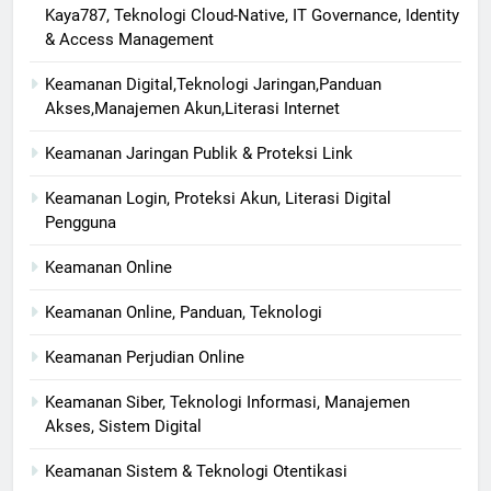
Kaya787, Teknologi Cloud-Native, IT Governance, Identity
& Access Management
Keamanan Digital,Teknologi Jaringan,Panduan
Akses,Manajemen Akun,Literasi Internet
Keamanan Jaringan Publik & Proteksi Link
Keamanan Login, Proteksi Akun, Literasi Digital
Pengguna
Keamanan Online
Keamanan Online, Panduan, Teknologi
Keamanan Perjudian Online
Keamanan Siber, Teknologi Informasi, Manajemen
Akses, Sistem Digital
Keamanan Sistem & Teknologi Otentikasi