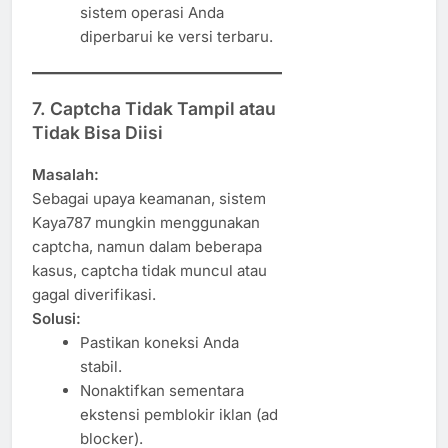
sistem operasi Anda
diperbarui ke versi terbaru.
7.
Captcha Tidak Tampil atau
Tidak Bisa Diisi
Masalah:
Sebagai upaya keamanan, sistem
Kaya787 mungkin menggunakan
captcha, namun dalam beberapa
kasus, captcha tidak muncul atau
gagal diverifikasi.
Solusi:
Pastikan koneksi Anda
stabil.
Nonaktifkan sementara
ekstensi pemblokir iklan (ad
blocker).