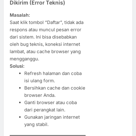
Dikirim (Error Teknis)
Masalah:
Saat klik tombol “Daftar”, tidak ada
respons atau muncul pesan error
dari sistem. Ini bisa disebabkan
oleh bug teknis, koneksi internet
lambat, atau cache browser yang
mengganggu.
Solusi:
Refresh halaman dan coba
isi ulang form.
Bersihkan cache dan cookie
browser Anda.
Ganti browser atau coba
dari perangkat lain.
Gunakan jaringan internet
yang stabil.