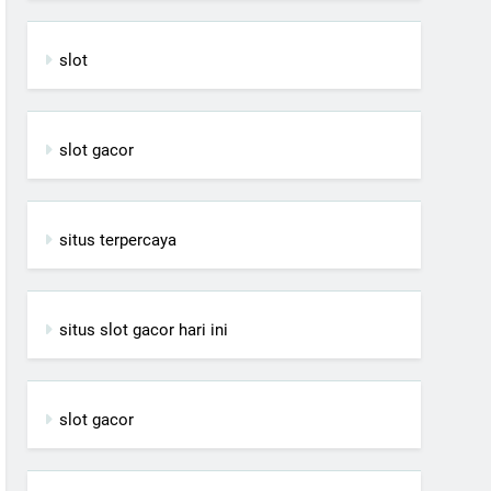
slot
slot gacor
situs terpercaya
situs slot gacor hari ini
slot gacor