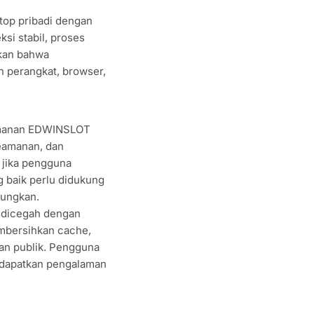
top pribadi dengan
si stabil, proses
kkan bahwa
n perangkat, browser,
amanan EDWINSLOT
keamanan, dan
 jika pengguna
g baik perlu didukung
gungkan.
t dicegah dengan
mbersihkan cache,
gan publik. Pengguna
endapatkan pengalaman