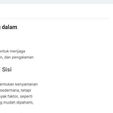
g dalam
untuk menjaga
un, dan pengalaman
Sisi
nentukan kenyamanan
sederhana, tetapi
ak faktor, seperti
ang mudah dipahami,