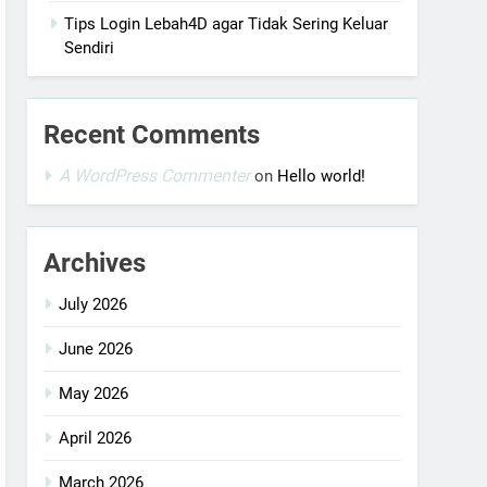
Tips Login Lebah4D agar Tidak Sering Keluar
Sendiri
Recent Comments
A WordPress Commenter
on
Hello world!
Archives
July 2026
June 2026
May 2026
April 2026
March 2026