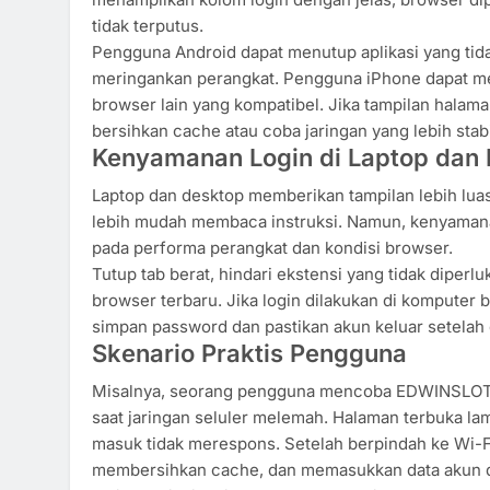
tidak terputus.
Pengguna Android dapat menutup aplikasi yang tid
meringankan perangkat. Pengguna iPhone dapat me
browser lain yang kompatibel. Jika tampilan halama
bersihkan cache atau coba jaringan yang lebih stabi
Kenyamanan Login di Laptop dan
Laptop dan desktop memberikan tampilan lebih lu
lebih mudah membaca instruksi. Namun, kenyaman
pada performa perangkat dan kondisi browser.
Tutup tab berat, hindari ekstensi yang tidak diperl
browser terbaru. Jika login dilakukan di komputer 
simpan password dan pastikan akun keluar setelah
Skenario Praktis Pengguna
Misalnya, seorang pengguna mencoba EDWINSLOT 
saat jaringan seluler melemah. Halaman terbuka lam
masuk tidak merespons. Setelah berpindah ke Wi-Fi
membersihkan cache, dan memasukkan data akun de