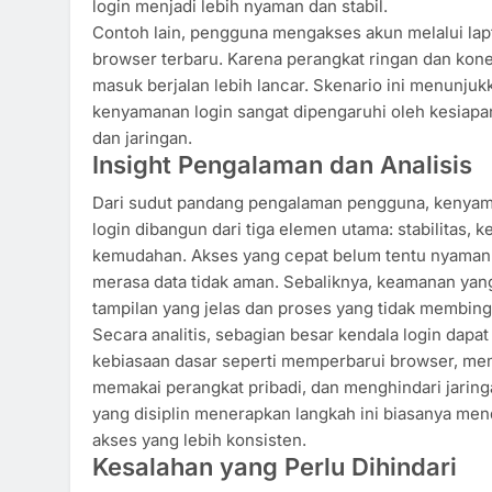
login menjadi lebih nyaman dan stabil.
Contoh lain, pengguna mengakses akun melalui lap
browser terbaru. Karena perangkat ringan dan konek
masuk berjalan lebih lancar. Skenario ini menunju
kenyamanan login sangat dipengaruhi oleh kesiapa
dan jaringan.
Insight Pengalaman dan Analisis
Dari sudut pandang pengalaman pengguna, keny
login dibangun dari tiga elemen utama: stabilitas, 
kemudahan. Akses yang cepat belum tentu nyaman
merasa data tidak aman. Sebaliknya, keamanan yan
tampilan yang jelas dan proses yang tidak membin
Secara analitis, sebagian besar kendala login dapa
kebiasaan dasar seperti memperbarui browser, me
memakai perangkat pribadi, dan menghindari jarin
yang disiplin menerapkan langkah ini biasanya m
akses yang lebih konsisten.
Kesalahan yang Perlu Dihindari