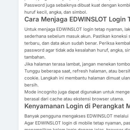
Password juga sebaiknya dibuat kuat dengan kombi
huruf kecil, angka, dan simbol.
Cara Menjaga EDWINSLOT Login 
Untuk menjaga EDWINSLOT login tetap nyaman, la
sederhana sebelum masuk akun. Pastikan koneksi s
terbaru, dan data akun sudah benar. Periksa kemba
password agar tidak ada kesalahan huruf, angka, si
tambahan.
Jika halaman terasa lambat, jangan menekan tombol 
Tunggu beberapa saat, refresh halaman, atau bers
cookie. Langkah ini membantu halaman dimuat ulan
bersih.
Mode incognito juga dapat digunakan untuk menge
berasal dari cache atau ekstensi browser utama.
Kenyamanan Login di Perangkat M
Banyak pengguna mengakses EDWINSLOT melalui H
Agar EDWINSLOT login di mobile tetap nyaman, past
menampilkan kolom login dengan jelas, browser dip