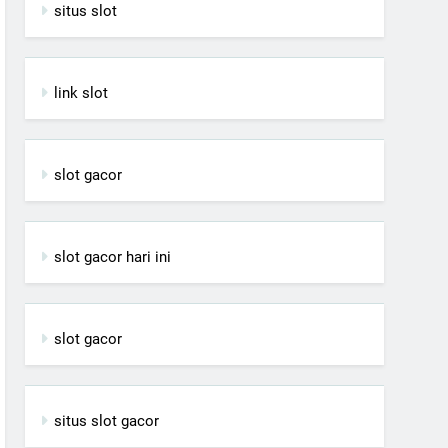
situs slot
link slot
slot gacor
slot gacor hari ini
slot gacor
situs slot gacor