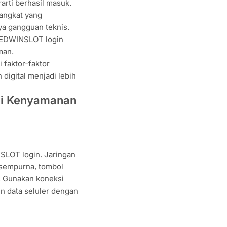
rti berhasil masuk.
angkat yang
ya gangguan teknis.
s EDWINSLOT login
man.
 faktor-faktor
digital menjadi lebih
hi Kenyamanan
NSLOT login. Jaringan
 sempurna, tombol
. Gunakan koneksi
un data seluler dengan