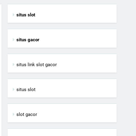
situs slot
situs gacor
situs link slot gacor
situs slot
slot gacor