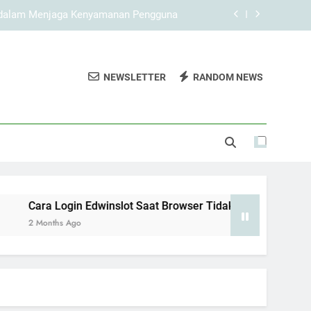
 dalam Menjaga Kenyamanan Pengguna
pons dengan Langkah Aman dan Praktis
 untuk Akses Lebih Fleksibel dan Aman
NEWSLETTER
RANDOM NEWS
dan Pentingnya Koneksi Internet Stabil
a, Tips, Dan Panduan Permainan Bola Voli Untuk Penggemar
 dalam Menjaga Kenyamanan Pengguna
pons dengan Langkah Aman dan Praktis
 untuk Akses Lebih Fleksibel dan Aman
ogin Edwinslot Saat Browser Tidak Merespons dengan Langka
s Ago