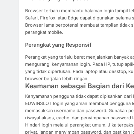
Browser terbaru membantu halaman login tampil le
Safari, Firefox, atau Edge dapat digunakan selama 
Browser lama berpotensi membuat tampilan tidak s
perangkat mobile.
Perangkat yang Responsif
Perangkat yang terlalu berat menjalankan banyak ap
mengurangi kenyamanan login. Pada HP, tutup aplik
yang tidak diperlukan. Pada laptop atau desktop, kur
browser berjalan lebih ringan.
Keamanan sebagai Bagian dari 
Kenyamanan pengguna tidak dapat dipisahkan dari
EDWINSLOT login yang aman membuat pengguna le
memasukkan username dan password. Gunakan pera
riwayat akses, cache, dan penyimpanan password l
Hindari login melalui perangkat umum. Jika terpak
privat, jangan menyimpan password, dan pastikan lo