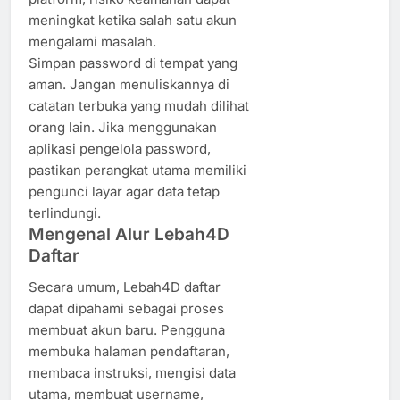
meningkat ketika salah satu akun
mengalami masalah.
Simpan password di tempat yang
aman. Jangan menuliskannya di
catatan terbuka yang mudah dilihat
orang lain. Jika menggunakan
aplikasi pengelola password,
pastikan perangkat utama memiliki
pengunci layar agar data tetap
terlindungi.
Mengenal Alur Lebah4D
Daftar
Secara umum, Lebah4D daftar
dapat dipahami sebagai proses
membuat akun baru. Pengguna
membuka halaman pendaftaran,
membaca instruksi, mengisi data
utama, membuat username,