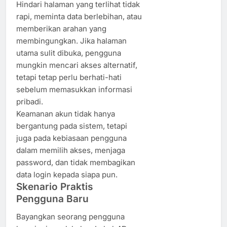
Hindari halaman yang terlihat tidak
rapi, meminta data berlebihan, atau
memberikan arahan yang
membingungkan. Jika halaman
utama sulit dibuka, pengguna
mungkin mencari akses alternatif,
tetapi tetap perlu berhati-hati
sebelum memasukkan informasi
pribadi.
Keamanan akun tidak hanya
bergantung pada sistem, tetapi
juga pada kebiasaan pengguna
dalam memilih akses, menjaga
password, dan tidak membagikan
data login kepada siapa pun.
Skenario Praktis
Pengguna Baru
Bayangkan seorang pengguna