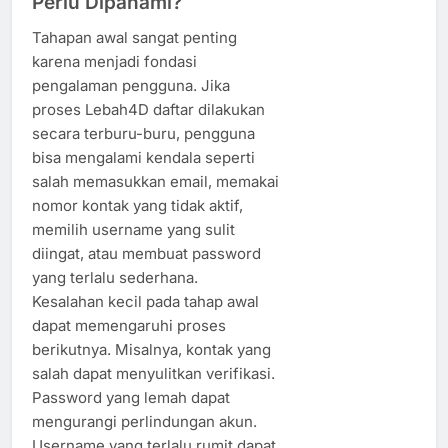
Perlu Dipahami?
Tahapan awal sangat penting
karena menjadi fondasi
pengalaman pengguna. Jika
proses Lebah4D daftar dilakukan
secara terburu-buru, pengguna
bisa mengalami kendala seperti
salah memasukkan email, memakai
nomor kontak yang tidak aktif,
memilih username yang sulit
diingat, atau membuat password
yang terlalu sederhana.
Kesalahan kecil pada tahap awal
dapat memengaruhi proses
berikutnya. Misalnya, kontak yang
salah dapat menyulitkan verifikasi.
Password yang lemah dapat
mengurangi perlindungan akun.
Username yang terlalu rumit dapat