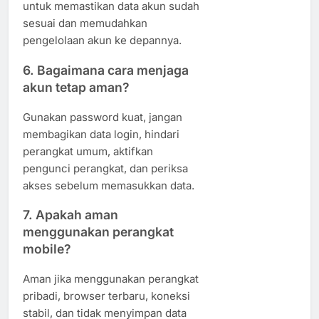
untuk memastikan data akun sudah
sesuai dan memudahkan
pengelolaan akun ke depannya.
6. Bagaimana cara menjaga
akun tetap aman?
Gunakan password kuat, jangan
membagikan data login, hindari
perangkat umum, aktifkan
pengunci perangkat, dan periksa
akses sebelum memasukkan data.
7. Apakah aman
menggunakan perangkat
mobile?
Aman jika menggunakan perangkat
pribadi, browser terbaru, koneksi
stabil, dan tidak menyimpan data