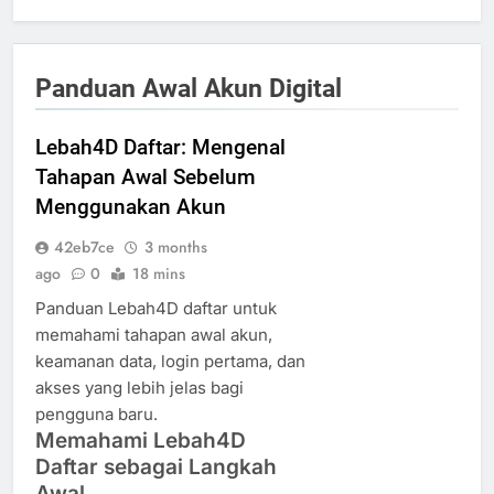
Panduan Awal Akun Digital
Lebah4D Daftar: Mengenal
Tahapan Awal Sebelum
Menggunakan Akun
42eb7ce
3 months
ago
0
18 mins
Panduan Lebah4D daftar untuk
memahami tahapan awal akun,
keamanan data, login pertama, dan
akses yang lebih jelas bagi
pengguna baru.
Memahami Lebah4D
Daftar sebagai Langkah
Awal