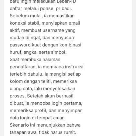
baru ingin melakukan Lebah4D
daftar melalui ponsel pribadi.
Sebelum mulai, ia memastikan
koneksi stabil, menyiapkan email
aktif, membuat username yang
mudah diingat, dan menyusun
password kuat dengan kombinasi
huruf, angka, serta simbol.
Saat membuka halaman
pendaftaran, ia membaca instruksi
terlebih dahulu. Ia mengisi setiap
kolom dengan teliti, memeriksa
ulang data, lalu menyelesaikan
proses. Setelah akun berhasil
dibuat, ia mencoba login pertama,
memeriksa profil, dan menyimpan
data login di tempat aman.
Skenario ini menunjukkan bahwa
tahapan awal tidak harus rumit.