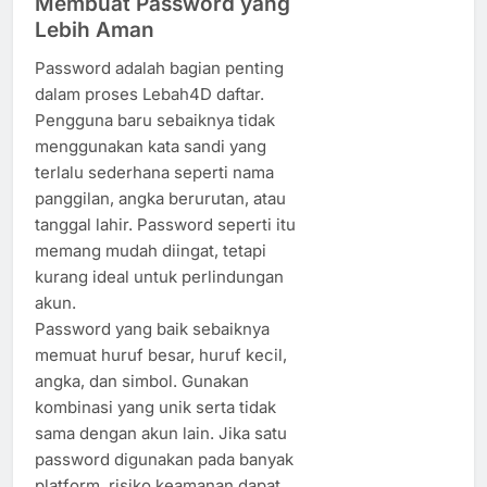
Membuat Password yang
Lebih Aman
Password adalah bagian penting
dalam proses Lebah4D daftar.
Pengguna baru sebaiknya tidak
menggunakan kata sandi yang
terlalu sederhana seperti nama
panggilan, angka berurutan, atau
tanggal lahir. Password seperti itu
memang mudah diingat, tetapi
kurang ideal untuk perlindungan
akun.
Password yang baik sebaiknya
memuat huruf besar, huruf kecil,
angka, dan simbol. Gunakan
kombinasi yang unik serta tidak
sama dengan akun lain. Jika satu
password digunakan pada banyak
platform, risiko keamanan dapat