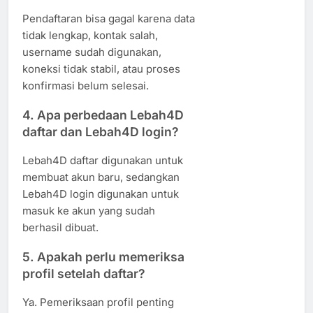
Pendaftaran bisa gagal karena data
tidak lengkap, kontak salah,
username sudah digunakan,
koneksi tidak stabil, atau proses
konfirmasi belum selesai.
4. Apa perbedaan Lebah4D
daftar dan Lebah4D login?
Lebah4D daftar digunakan untuk
membuat akun baru, sedangkan
Lebah4D login digunakan untuk
masuk ke akun yang sudah
berhasil dibuat.
5. Apakah perlu memeriksa
profil setelah daftar?
Ya. Pemeriksaan profil penting