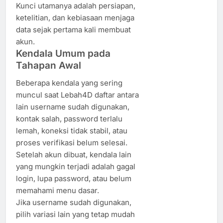
Kunci utamanya adalah persiapan,
ketelitian, dan kebiasaan menjaga
data sejak pertama kali membuat
akun.
Kendala Umum pada
Tahapan Awal
Beberapa kendala yang sering
muncul saat Lebah4D daftar antara
lain username sudah digunakan,
kontak salah, password terlalu
lemah, koneksi tidak stabil, atau
proses verifikasi belum selesai.
Setelah akun dibuat, kendala lain
yang mungkin terjadi adalah gagal
login, lupa password, atau belum
memahami menu dasar.
Jika username sudah digunakan,
pilih variasi lain yang tetap mudah