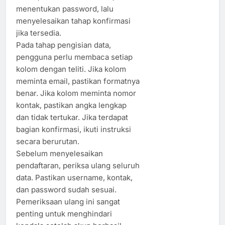
menentukan password, lalu
menyelesaikan tahap konfirmasi
jika tersedia.
Pada tahap pengisian data,
pengguna perlu membaca setiap
kolom dengan teliti. Jika kolom
meminta email, pastikan formatnya
benar. Jika kolom meminta nomor
kontak, pastikan angka lengkap
dan tidak tertukar. Jika terdapat
bagian konfirmasi, ikuti instruksi
secara berurutan.
Sebelum menyelesaikan
pendaftaran, periksa ulang seluruh
data. Pastikan username, kontak,
dan password sudah sesuai.
Pemeriksaan ulang ini sangat
penting untuk menghindari