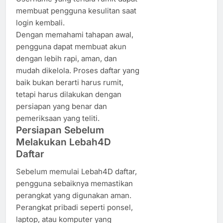
membuat pengguna kesulitan saat
login kembali.
Dengan memahami tahapan awal,
pengguna dapat membuat akun
dengan lebih rapi, aman, dan
mudah dikelola. Proses daftar yang
baik bukan berarti harus rumit,
tetapi harus dilakukan dengan
persiapan yang benar dan
pemeriksaan yang teliti.
Persiapan Sebelum
Melakukan Lebah4D
Daftar
Sebelum memulai Lebah4D daftar,
pengguna sebaiknya memastikan
perangkat yang digunakan aman.
Perangkat pribadi seperti ponsel,
laptop, atau komputer yang