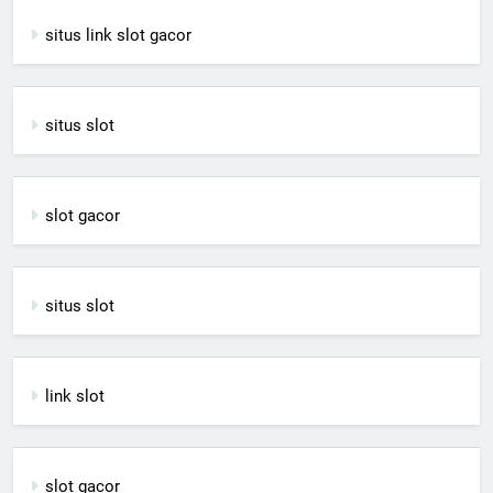
situs link slot gacor
situs slot
slot gacor
situs slot
link slot
slot gacor