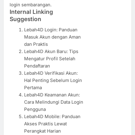
login sembarangan.
Internal Linking
Suggestion
Lebah4D Login: Panduan
Masuk Akun dengan Aman
dan Praktis
Lebah4D Akun Baru: Tips
Mengatur Profil Setelah
Pendaftaran
Lebah4D Verifikasi Akun:
Hal Penting Sebelum Login
Pertama
Lebah4D Keamanan Akun:
Cara Melindungi Data Login
Pengguna
Lebah4D Mobile: Panduan
Akses Praktis Lewat
Perangkat Harian