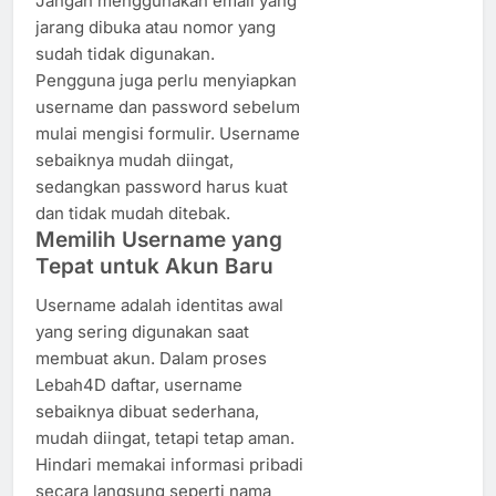
Jangan menggunakan email yang
jarang dibuka atau nomor yang
sudah tidak digunakan.
Pengguna juga perlu menyiapkan
username dan password sebelum
mulai mengisi formulir. Username
sebaiknya mudah diingat,
sedangkan password harus kuat
dan tidak mudah ditebak.
Memilih Username yang
Tepat untuk Akun Baru
Username adalah identitas awal
yang sering digunakan saat
membuat akun. Dalam proses
Lebah4D daftar, username
sebaiknya dibuat sederhana,
mudah diingat, tetapi tetap aman.
Hindari memakai informasi pribadi
secara langsung seperti nama