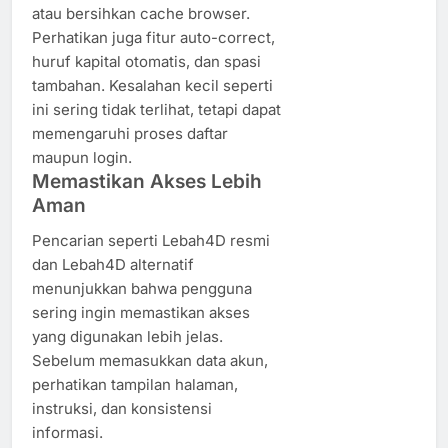
atau bersihkan cache browser.
Perhatikan juga fitur auto-correct,
huruf kapital otomatis, dan spasi
tambahan. Kesalahan kecil seperti
ini sering tidak terlihat, tetapi dapat
memengaruhi proses daftar
maupun login.
Memastikan Akses Lebih
Aman
Pencarian seperti Lebah4D resmi
dan Lebah4D alternatif
menunjukkan bahwa pengguna
sering ingin memastikan akses
yang digunakan lebih jelas.
Sebelum memasukkan data akun,
perhatikan tampilan halaman,
instruksi, dan konsistensi
informasi.