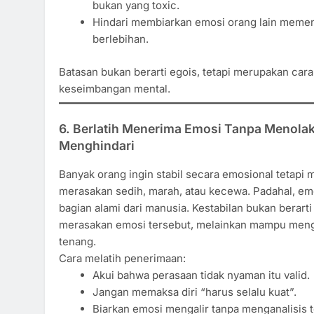
bukan yang toxic.
Hindari membiarkan emosi orang lain memen
berlebihan.
Batasan bukan berarti egois, tetapi merupakan car
keseimbangan mental.
6. Berlatih Menerima Emosi Tanpa Menolak
Menghindari
Banyak orang ingin stabil secara emosional tetapi
merasakan sedih, marah, atau kecewa. Padahal, emo
bagian alami dari manusia. Kestabilan bukan berarti
merasakan emosi tersebut, melainkan mampu men
tenang.
Cara melatih penerimaan:
Akui bahwa perasaan tidak nyaman itu valid.
Jangan memaksa diri “harus selalu kuat”.
Biarkan emosi mengalir tanpa menganalisis t