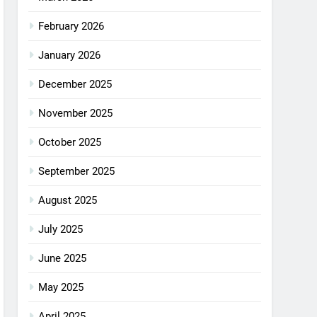
February 2026
January 2026
December 2025
November 2025
October 2025
September 2025
August 2025
July 2025
June 2025
May 2025
April 2025