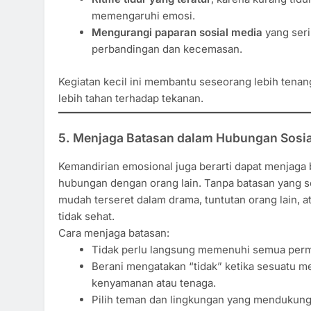
memengaruhi emosi.
Mengurangi paparan sosial media
yang ser
perbandingan dan kecemasan.
Kegiatan kecil ini membantu seseorang lebih tenang
lebih tahan terhadap tekanan.
5. Menjaga Batasan dalam Hubungan Sosia
Kemandirian emosional juga berarti dapat menjaga
hubungan dengan orang lain. Tanpa batasan yang s
mudah terseret dalam drama, tuntutan orang lain, a
tidak sehat.
Cara menjaga batasan:
Tidak perlu langsung memenuhi semua permi
Berani mengatakan “tidak” ketika sesuatu 
kenyamanan atau tenaga.
Pilih teman dan lingkungan yang mendukung