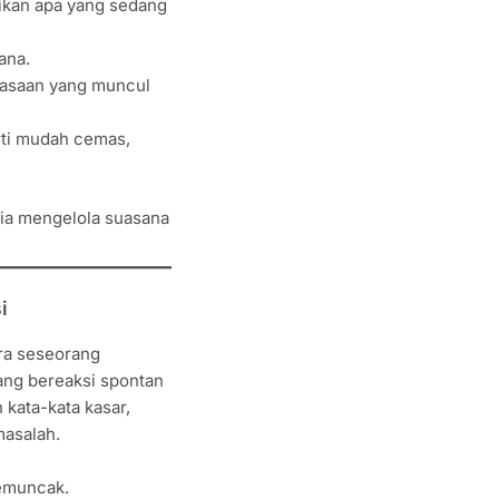
ikan apa yang sedang
ana.
rasaan yang muncul
rti mudah cemas,
ia mengelola suasana
i
ara seseorang
ang bereaksi spontan
 kata-kata kasar,
asalah.
emuncak.