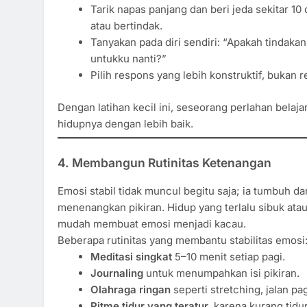
Tarik napas panjang dan beri jeda sekitar 10
atau bertindak.
Tanyakan pada diri sendiri: “Apakah tindakan
untukku nanti?”
Pilih respons yang lebih konstruktif, bukan re
Dengan latihan kecil ini, seseorang perlahan belaj
hidupnya dengan lebih baik.
4. Membangun Rutinitas Ketenangan
Emosi stabil tidak muncul begitu saja; ia tumbuh dar
menenangkan pikiran. Hidup yang terlalu sibuk atau
mudah membuat emosi menjadi kacau.
Beberapa rutinitas yang membantu stabilitas emosi
Meditasi singkat
5–10 menit setiap pagi.
Journaling
untuk menumpahkan isi pikiran.
Olahraga ringan
seperti stretching, jalan pag
Ritme tidur yang teratur
, karena kurang tidu