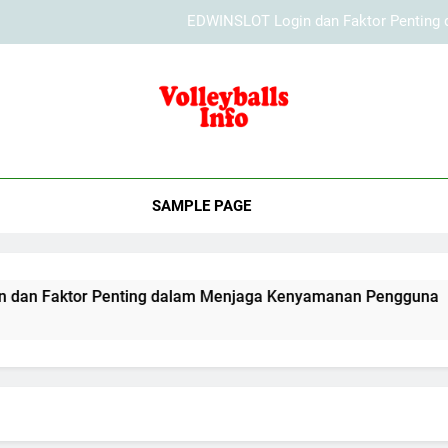
EDWINSLOT Login dan Faktor Penting
Cara Login Edwinslot Saat Browser Tidak Meres
Lebah4D Login Mobile Friendly
leyballs Info
TIARA4D Link Alternatif 
 Perkembangan Dunia Bola Voli Dengan Volleyballs Info. Berit
Olahraga.
EDWINSLOT Login dan Faktor Penting
SAMPLE PAGE
Cara Login Edwinslot Saat Browser Tidak Meres
Lebah4D Login Mobile Friendly
r Penting dalam Menjaga Kenyamanan Pengguna
Cara 
2 Month