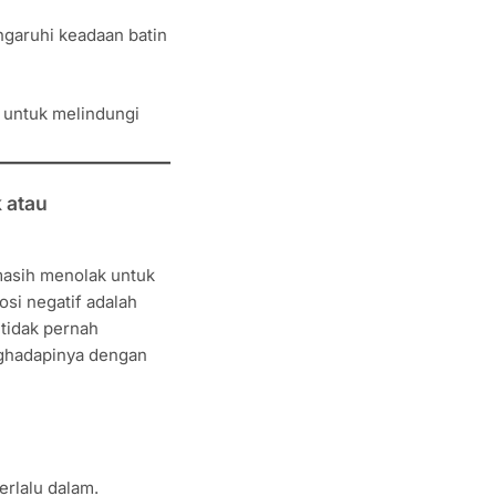
garuhi keadaan batin
a untuk melindungi
 atau
 masih menolak untuk
si negatif adalah
 tidak pernah
ghadapinya dengan
erlalu dalam.