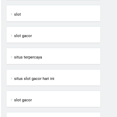
slot
slot gacor
situs terpercaya
situs slot gacor hari ini
slot gacor