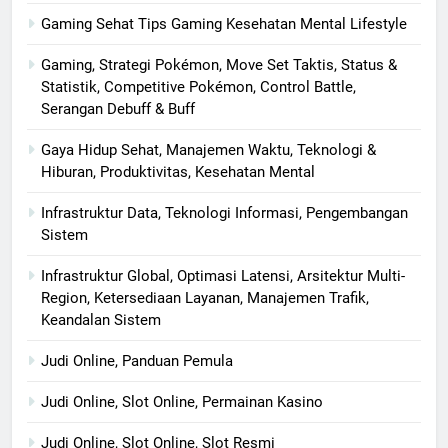
Gaming Sehat Tips Gaming Kesehatan Mental Lifestyle
Gaming, Strategi Pokémon, Move Set Taktis, Status &
Statistik, Competitive Pokémon, Control Battle,
Serangan Debuff & Buff
Gaya Hidup Sehat, Manajemen Waktu, Teknologi &
Hiburan, Produktivitas, Kesehatan Mental
Infrastruktur Data, Teknologi Informasi, Pengembangan
Sistem
Infrastruktur Global, Optimasi Latensi, Arsitektur Multi-
Region, Ketersediaan Layanan, Manajemen Trafik,
Keandalan Sistem
Judi Online, Panduan Pemula
Judi Online, Slot Online, Permainan Kasino
Judi Online, Slot Online, Slot Resmi