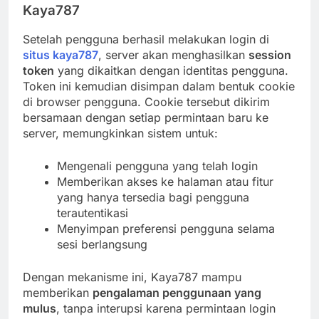
Kaya787
Setelah pengguna berhasil melakukan login di
situs kaya787
, server akan menghasilkan
session
token
yang dikaitkan dengan identitas pengguna.
Token ini kemudian disimpan dalam bentuk cookie
di browser pengguna. Cookie tersebut dikirim
bersamaan dengan setiap permintaan baru ke
server, memungkinkan sistem untuk:
Mengenali pengguna yang telah login
Memberikan akses ke halaman atau fitur
yang hanya tersedia bagi pengguna
terautentikasi
Menyimpan preferensi pengguna selama
sesi berlangsung
Dengan mekanisme ini, Kaya787 mampu
memberikan
pengalaman penggunaan yang
mulus
, tanpa interupsi karena permintaan login