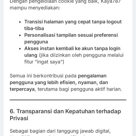
Dengan pengelolaan cookie yang baik, Kaya787
mampu menyediakan:
Transisi halaman yang cepat tanpa logout
tiba-tiba
Personalisasi tampilan sesuai preferensi
pengguna
Akses instan kembali ke akun tanpa login
ulang
(jika diizinkan oleh pengguna melalui
fitur “ingat saya”)
Semua ini berkontribusi pada
pengalaman
pengguna yang lebih efisien, nyaman, dan
terpercaya
, terutama bagi pengguna aktif harian.
6. Transparansi dan Kepatuhan terhadap
Privasi
Sebagai bagian dari tanggung jawab digital,