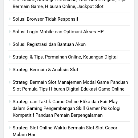
Bermain Game, Hiburan Online, Jackpot Slot
Solusi Browser Tidak Responsif
Solusi Login Mobile dan Optimasi Akses HP
Solusi Registrasi dan Bantuan Akun
Strategi & Tips, Permainan Online, Keuangan Digital
Strategi Bermain & Analisis Slot
Strategi Bermain Slot Manajemen Modal Game Panduan
Slot Pemula Tips Hiburan Digital Edukasi Game Online
Strategi dan Taktik Game Online Etika dan Fair Play
dalam Gaming Pengembangan Skill Gamer Psikologi
Kompetitif Panduan Pemain Berpengalaman
Strategi Slot Online Waktu Bermain Slot Slot Gacor
Malam Hari