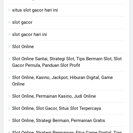
situs slot gacor hari ini
slot gacor
slot gacor hari ini
Slot Online
Slot Online Santai, Strategi Slot, Tips Bermain Slot, Slot
Gacor Pemula, Panduan Slot Profit
Slot Online, Kasino, Jackpot, Hiburan Digital, Game
Online
Slot Online, Permainan Kasino, Judi Online
Slot Online, Slot Gacor, Situs Slot Terpercaya
Slot Online, Strategi Bermain, Permainan Gratis
Slot Online, Strategi Permainan, Fitur Game Digital, Tips