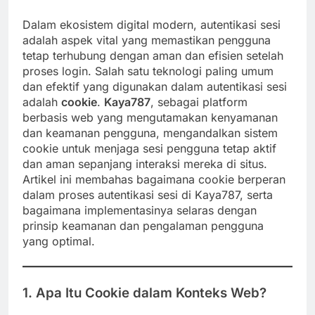
Dalam ekosistem digital modern, autentikasi sesi
adalah aspek vital yang memastikan pengguna
tetap terhubung dengan aman dan efisien setelah
proses login. Salah satu teknologi paling umum
dan efektif yang digunakan dalam autentikasi sesi
adalah
cookie
.
Kaya787
, sebagai platform
berbasis web yang mengutamakan kenyamanan
dan keamanan pengguna, mengandalkan sistem
cookie untuk menjaga sesi pengguna tetap aktif
dan aman sepanjang interaksi mereka di situs.
Artikel ini membahas bagaimana cookie berperan
dalam proses autentikasi sesi di Kaya787, serta
bagaimana implementasinya selaras dengan
prinsip keamanan dan pengalaman pengguna
yang optimal.
1. Apa Itu Cookie dalam Konteks Web?