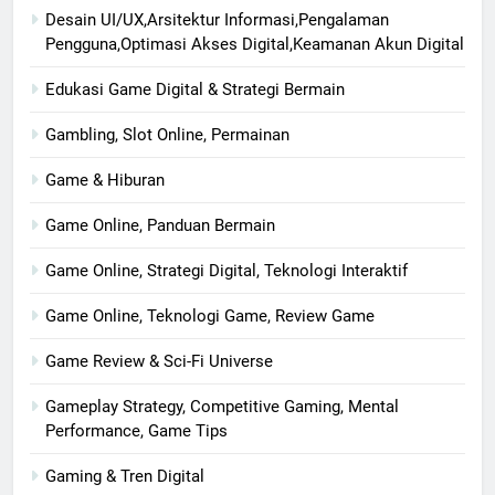
Desain UI/UX,Arsitektur Informasi,Pengalaman
Pengguna,Optimasi Akses Digital,Keamanan Akun Digital
Edukasi Game Digital & Strategi Bermain
Gambling, Slot Online, Permainan
Game & Hiburan
Game Online, Panduan Bermain
Game Online, Strategi Digital, Teknologi Interaktif
Game Online, Teknologi Game, Review Game
Game Review & Sci-Fi Universe
Gameplay Strategy, Competitive Gaming, Mental
Performance, Game Tips
Gaming & Tren Digital