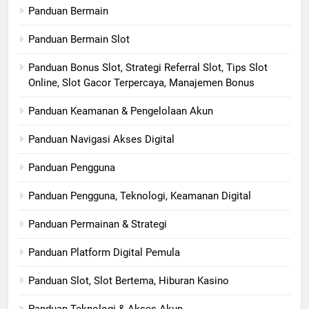
Panduan Bermain
Panduan Bermain Slot
Panduan Bonus Slot, Strategi Referral Slot, Tips Slot
Online, Slot Gacor Terpercaya, Manajemen Bonus
Panduan Keamanan & Pengelolaan Akun
Panduan Navigasi Akses Digital
Panduan Pengguna
Panduan Pengguna, Teknologi, Keamanan Digital
Panduan Permainan & Strategi
Panduan Platform Digital Pemula
Panduan Slot, Slot Bertema, Hiburan Kasino
Panduan Teknologi & Akses Akun