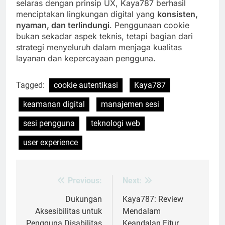
selaras dengan prinsip UX, Kaya787 berhasil
menciptakan lingkungan digital yang
konsisten,
nyaman, dan terlindungi
. Penggunaan cookie
bukan sekadar aspek teknis, tetapi bagian dari
strategi menyeluruh dalam menjaga kualitas
layanan dan kepercayaan pengguna.
Tagged:
cookie autentikasi
Kaya787
keamanan digital
manajemen sesi
sesi pengguna
teknologi web
user experience
Previous:
Next:
Post
navigation
Dukungan
Kaya787: Review
Aksesibilitas untuk
Mendalam
Pengguna Disabilitas
Keandalan Fitur