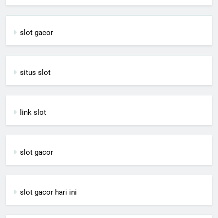
slot gacor
situs slot
link slot
slot gacor
slot gacor hari ini