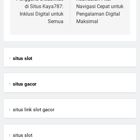
di Situs Kaya787:
Navigasi Cepat untuk
Inklusi Digital untuk
Pengalaman Digital
Semua
Maksimal
situs slot
situs gacor
situs link slot gacor
situs slot