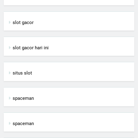
slot gacor
slot gacor hari ini
situs slot
spaceman
spaceman