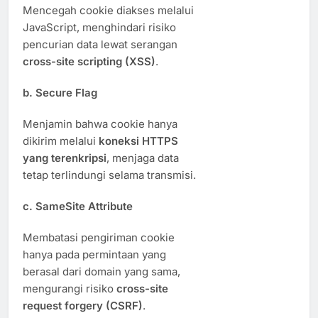
Mencegah cookie diakses melalui
JavaScript, menghindari risiko
pencurian data lewat serangan
cross-site scripting (XSS)
.
b.
Secure Flag
Menjamin bahwa cookie hanya
dikirim melalui
koneksi HTTPS
yang terenkripsi
, menjaga data
tetap terlindungi selama transmisi.
c.
SameSite Attribute
Membatasi pengiriman cookie
hanya pada permintaan yang
berasal dari domain yang sama,
mengurangi risiko
cross-site
request forgery (CSRF)
.