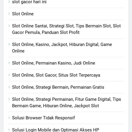
slot gacor hari ini
Slot Online
Slot Online Santai, Strategi Slot, Tips Bermain Slot, Slot
Gacor Pemula, Panduan Slot Profit
Slot Online, Kasino, Jackpot, Hiburan Digital, Game
Online
Slot Online, Permainan Kasino, Judi Online
Slot Online, Slot Gacor, Situs Slot Terpercaya
Slot Online, Strategi Bermain, Permainan Gratis
Slot Online, Strategi Permainan, Fitur Game Digital, Tips
Bermain Game, Hiburan Online, Jackpot Slot
Solusi Browser Tidak Responsif
Solusi Login Mobile dan Optimasi Akses HP