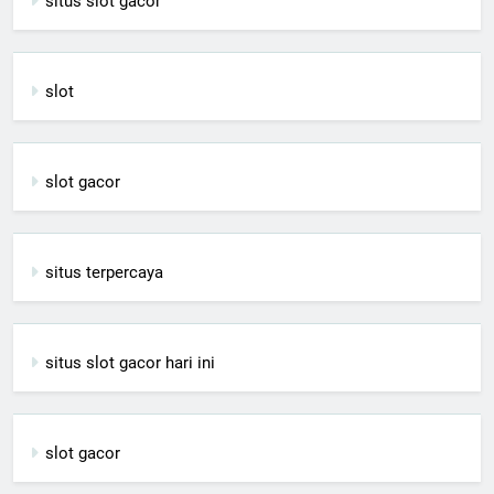
situs slot gacor
slot
slot gacor
situs terpercaya
situs slot gacor hari ini
slot gacor