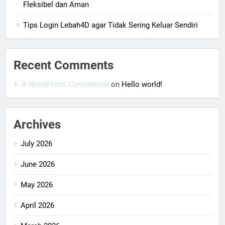
Fleksibel dan Aman
Tips Login Lebah4D agar Tidak Sering Keluar Sendiri
Recent Comments
A WordPress Commenter
on
Hello world!
Archives
July 2026
June 2026
May 2026
April 2026