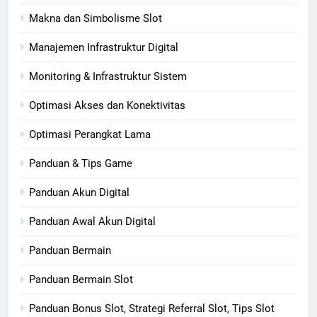
Makna dan Simbolisme Slot
Manajemen Infrastruktur Digital
Monitoring & Infrastruktur Sistem
Optimasi Akses dan Konektivitas
Optimasi Perangkat Lama
Panduan & Tips Game
Panduan Akun Digital
Panduan Awal Akun Digital
Panduan Bermain
Panduan Bermain Slot
Panduan Bonus Slot, Strategi Referral Slot, Tips Slot