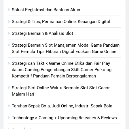
Solusi Registrasi dan Bantuan Akun
Strategi & Tips, Permainan Online, Keuangan Digital
Strategi Bermain & Analisis Slot
Strategi Bermain Slot Manajemen Modal Game Panduan
Slot Pemula Tips Hiburan Digital Edukasi Game Online
Strategi dan Taktik Game Online Etika dan Fair Play
dalam Gaming Pengembangan Skill Gamer Psikologi
Kompetitif Panduan Pemain Berpengalaman
Strategi Slot Online Waktu Bermain Slot Slot Gacor
Malam Hari
Taruhan Sepak Bola, Judi Online, Industri Sepak Bola
Technology > Gaming > Upcoming Releases & Reviews