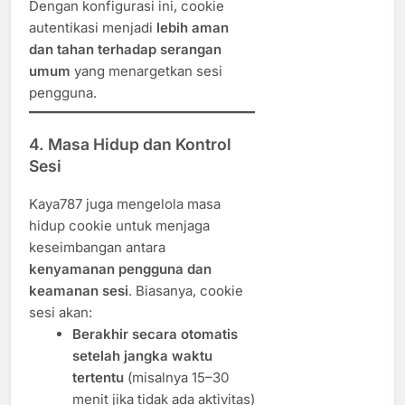
Dengan konfigurasi ini, cookie
autentikasi menjadi
lebih aman
dan tahan terhadap serangan
umum
yang menargetkan sesi
pengguna.
4. Masa Hidup dan Kontrol
Sesi
Kaya787 juga mengelola masa
hidup cookie untuk menjaga
keseimbangan antara
kenyamanan pengguna dan
keamanan sesi
. Biasanya, cookie
sesi akan:
Berakhir secara otomatis
setelah jangka waktu
tertentu
(misalnya 15–30
menit jika tidak ada aktivitas)