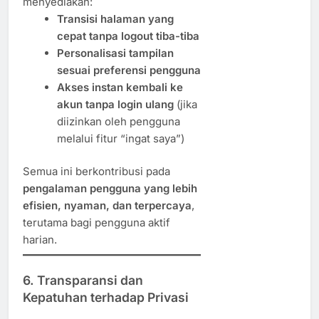
menyediakan:
Transisi halaman yang
cepat tanpa logout tiba-tiba
Personalisasi tampilan
sesuai preferensi pengguna
Akses instan kembali ke
akun tanpa login ulang
(jika
diizinkan oleh pengguna
melalui fitur “ingat saya”)
Semua ini berkontribusi pada
pengalaman pengguna yang lebih
efisien, nyaman, dan terpercaya
,
terutama bagi pengguna aktif
harian.
6. Transparansi dan
Kepatuhan terhadap Privasi