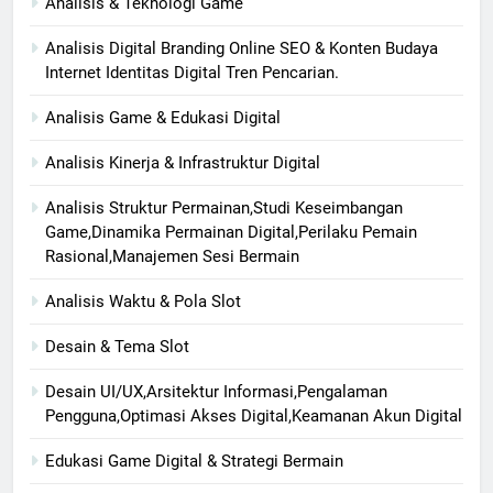
Analisis & Teknologi Game
Analisis Digital Branding Online SEO & Konten Budaya
Internet Identitas Digital Tren Pencarian.
Analisis Game & Edukasi Digital
Analisis Kinerja & Infrastruktur Digital
Analisis Struktur Permainan,Studi Keseimbangan
Game,Dinamika Permainan Digital,Perilaku Pemain
Rasional,Manajemen Sesi Bermain
Analisis Waktu & Pola Slot
Desain & Tema Slot
Desain UI/UX,Arsitektur Informasi,Pengalaman
Pengguna,Optimasi Akses Digital,Keamanan Akun Digital
Edukasi Game Digital & Strategi Bermain