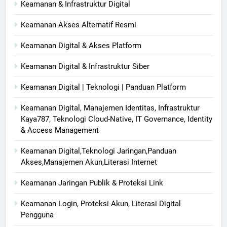
Keamanan & Infrastruktur Digital
Keamanan Akses Alternatif Resmi
Keamanan Digital & Akses Platform
Keamanan Digital & Infrastruktur Siber
Keamanan Digital | Teknologi | Panduan Platform
Keamanan Digital, Manajemen Identitas, Infrastruktur
Kaya787, Teknologi Cloud-Native, IT Governance, Identity
& Access Management
Keamanan Digital,Teknologi Jaringan,Panduan
Akses,Manajemen Akun,Literasi Internet
Keamanan Jaringan Publik & Proteksi Link
Keamanan Login, Proteksi Akun, Literasi Digital
Pengguna