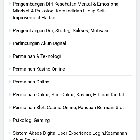
Pengembangan Diri Kesehatan Mental & Emosional
Mindset & Psikologi Kemandirian Hidup Self-
Improvement Harian
Pengembangan Diri, Strategi Sukses, Motivasi.
Perlindungan Akun Digital
Permainan & Teknologi
Permainan Kasino Online
Permainan Online
Permainan Online, Slot Online, Kasino, Hiburan Digital
Permainan Slot, Casino Online, Panduan Bermain Slot
Psikologi Gaming
Sistem Akses Digital,User Experience Login,Keamanan
Akun Online