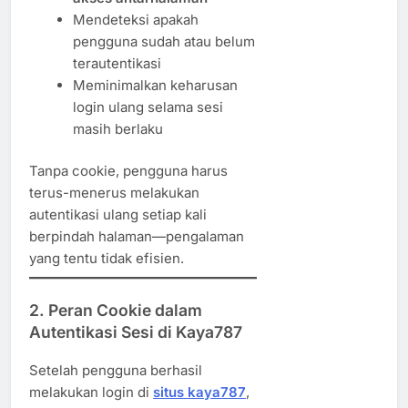
Mendeteksi apakah
pengguna sudah atau belum
terautentikasi
Meminimalkan keharusan
login ulang selama sesi
masih berlaku
Tanpa cookie, pengguna harus
terus-menerus melakukan
autentikasi ulang setiap kali
berpindah halaman—pengalaman
yang tentu tidak efisien.
2. Peran Cookie dalam
Autentikasi Sesi di Kaya787
Setelah pengguna berhasil
melakukan login di
situs kaya787
,