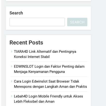
Search
SEARCH
Recent Posts
TIARA4D Link Alternatif dan Pentingnya
Koneksi Internet Stabil
EDWINSLOT Login dan Faktor Penting dalam
Menjaga Kenyamanan Pengguna
Cara Login Edwinslot Saat Browser Tidak
Merespons dengan Langkah Aman dan Praktis
Lebah4D Login Mobile Friendly untuk Akses
Lebih Fleksibel dan Aman