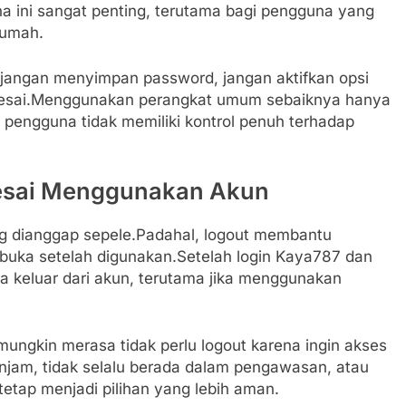
a ini sangat penting, terutama bagi pengguna yang
rumah.
, jangan menyimpan password, jangan aktifkan opsi
selesai.Menggunakan perangkat umum sebaiknya hanya
pengguna tidak memiliki kontrol penuh terhadap
lesai Menggunakan Akun
ng dianggap sepele.Padahal, logout membantu
rbuka setelah digunakan.Setelah login Kaya787 dan
 keluar dari akun, terutama jika menggunakan
ungkin merasa tidak perlu logout karena ingin akses
pinjam, tidak selalu berada dalam pengawasan, atau
 tetap menjadi pilihan yang lebih aman.