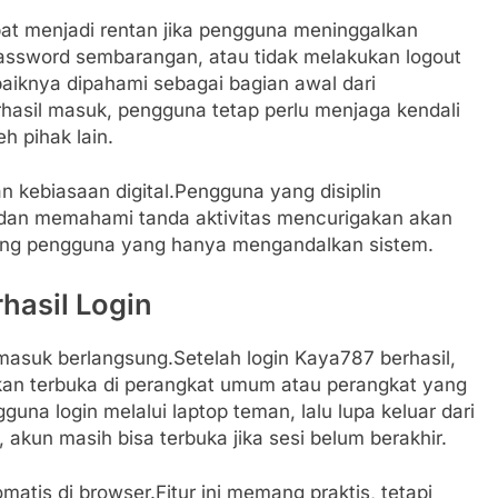
pat menjadi rentan jika pengguna meninggalkan
ssword sembarangan, atau tidak melakukan logout
baiknya dipahami sebagai bagian awal dari
rhasil masuk, pengguna tetap perlu menjaga kendali
h pihak lain.
n kebiasaan digital.Pengguna yang disiplin
dan memahami tanda aktivitas mencurigakan akan
nding pengguna yang hanya mengandalkan sistem.
hasil Login
masuk berlangsung.Setelah login Kaya787 berhasil,
iarkan terbuka di perangkat umum atau perangkat yang
una login melalui laptop teman, lalu lupa keluar dari
 akun masih bisa terbuka jika sesi belum berakhir.
atis di browser.Fitur ini memang praktis, tetapi