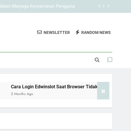
 dalam Menjaga Kenyamanan Pengguna
pons dengan Langkah Aman dan Praktis
 untuk Akses Lebih Fleksibel dan Aman
NEWSLETTER
RANDOM NEWS
dan Pentingnya Koneksi Internet Stabil
a, Tips, Dan Panduan Permainan Bola Voli Untuk Penggemar
 dalam Menjaga Kenyamanan Pengguna
pons dengan Langkah Aman dan Praktis
 untuk Akses Lebih Fleksibel dan Aman
gin Edwinslot Saat Browser Tidak Merespons dengan Langkah
Ago