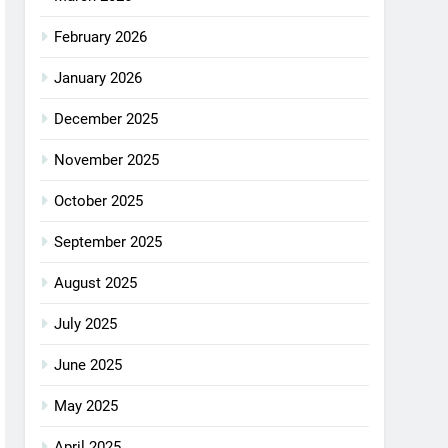
February 2026
January 2026
December 2025
November 2025
October 2025
September 2025
August 2025
July 2025
June 2025
May 2025
April 2025