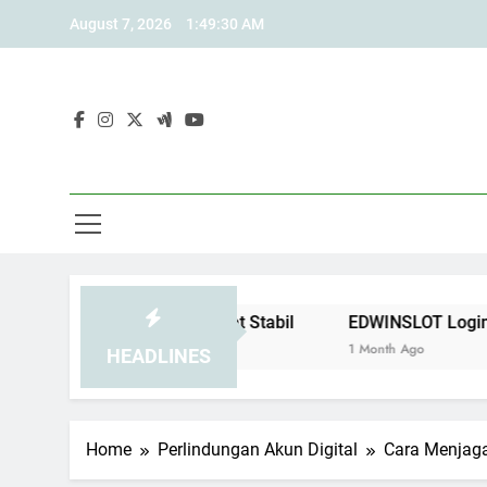
Skip
August 7, 2026
1:49:31 AM
to
content
Vol
Ikuti
 Koneksi Internet Stabil
EDWINSLOT Login dan Faktor 
1 Month Ago
HEADLINES
Home
Perlindungan Akun Digital
Cara Menjag