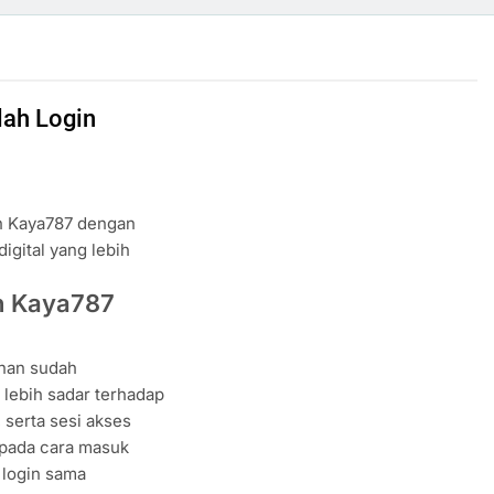
lah Login
in Kaya787 dengan
igital yang lebih
n Kaya787
anan sudah
 lebih sadar terhadap
 serta sesi akses
 pada cara masuk
 login sama