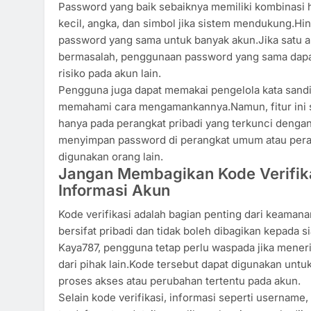
Password yang baik sebaiknya memiliki kombinasi h
kecil, angka, dan simbol jika sistem mendukung.H
password yang sama untuk banyak akun.Jika satu ak
bermasalah, penggunaan password yang sama dap
risiko pada akun lain.
Pengguna juga dapat memakai pengelola kata sandi
memahami cara mengamankannya.Namun, fitur ini 
hanya pada perangkat pribadi yang terkunci denga
menyimpan password di perangkat umum atau pera
digunakan orang lain.
Jangan Membagikan Kode Verifika
Informasi Akun
Kode verifikasi adalah bagian penting dari keamana
bersifat pribadi dan tidak boleh dibagikan kepada s
Kaya787, pengguna tetap perlu waspada jika mene
dari pihak lain.Kode tersebut dapat digunakan unt
proses akses atau perubahan tertentu pada akun.
Selain kode verifikasi, informasi seperti username