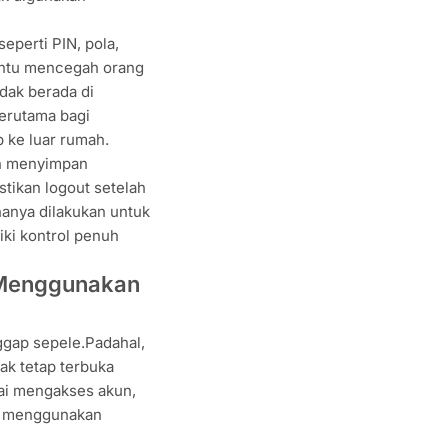
eperti PIN, pola,
bantu mencegah orang
dak berada di
terutama bagi
 ke luar rumah.
an menyimpan
stikan logout setelah
anya dilakukan untuk
ki kontrol penuh
 Menggunakan
ggap sepele.Padahal,
ak tetap terbuka
sai mengakses akun,
ka menggunakan