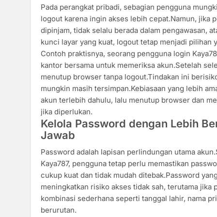
Pada perangkat pribadi, sebagian pengguna mungki
logout karena ingin akses lebih cepat.Namun, jika 
dipinjam, tidak selalu berada dalam pengawasan, a
kunci layar yang kuat, logout tetap menjadi pilihan 
Contoh praktisnya, seorang pengguna login Kaya787
kantor bersama untuk memeriksa akun.Setelah seles
menutup browser tanpa logout.Tindakan ini berisik
mungkin masih tersimpan.Kebiasaan yang lebih ama
akun terlebih dahulu, lalu menutup browser dan m
jika diperlukan.
Kelola Password dengan Lebih B
Jawab
Password adalah lapisan perlindungan utama akun.S
Kaya787, pengguna tetap perlu memastikan passwo
cukup kuat dan tidak mudah ditebak.Password yan
meningkatkan risiko akses tidak sah, terutama jik
kombinasi sederhana seperti tanggal lahir, nama pri
berurutan.