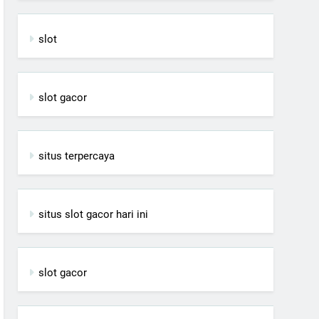
slot
slot gacor
situs terpercaya
situs slot gacor hari ini
slot gacor