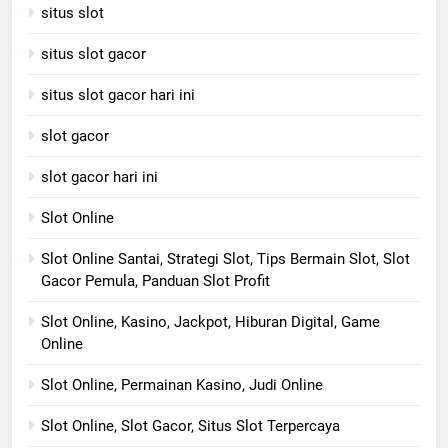
situs slot
situs slot gacor
situs slot gacor hari ini
slot gacor
slot gacor hari ini
Slot Online
Slot Online Santai, Strategi Slot, Tips Bermain Slot, Slot
Gacor Pemula, Panduan Slot Profit
Slot Online, Kasino, Jackpot, Hiburan Digital, Game
Online
Slot Online, Permainan Kasino, Judi Online
Slot Online, Slot Gacor, Situs Slot Terpercaya