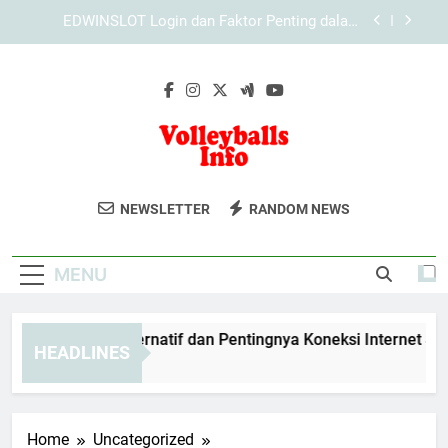
Skip
Cara Login Edwinslot Saat Browser Tidak
to
Merespons dengan Langkah Aman dan Praktis
content
Lebah4D Login Mobile Friendly untuk Akses Lebih
Fleksibel dan Aman
TIARA4D Link Alternatif dan Pentingnya Koneksi
Internet Stabil
EDWINSLOT Login dan Faktor Penting dalam
Menjaga Kenyamanan Pengguna
Volleyballs Info
Ikuti Perkembangan Dunia Bola Voli
Cara Login Edwinslot Saat Browser Tidak
NEWSLETTER
RANDOM NEWS
Merespons dengan Langkah Aman dan Praktis
Dengan Volleyballs Info. Berita, Tips,
Lebah4D Login Mobile Friendly untuk Akses Lebih
Dan Panduan Permainan Bola Voli
Fleksibel dan Aman
MENU
Untuk Penggemar Olahraga.
ARA4D Link Alternatif dan Pentingnya Koneksi Internet Stabil
HEADLINES
Weeks Ago
Home
Uncategorized