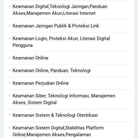
Keamanan Digital,Teknologi Jaringan,Panduan
Akses,Manajemen Akun,Literasi Internet
Keamanan Jaringan Publik & Proteksi Link
Keamanan Login, Proteksi Akun, Literasi Digital
Pengguna
Keamanan Online
Keamanan Online, Panduan, Teknologi
Keamanan Perjudian Online
Keamanan Siber, Teknologi Informasi, Manajemen
Akses, Sistem Digital
Keamanan Sistem & Teknologi Otentikasi
Keamanan Sistem Digital,Stabilitas Platform
Online,Manajemen Akses,Pengalaman