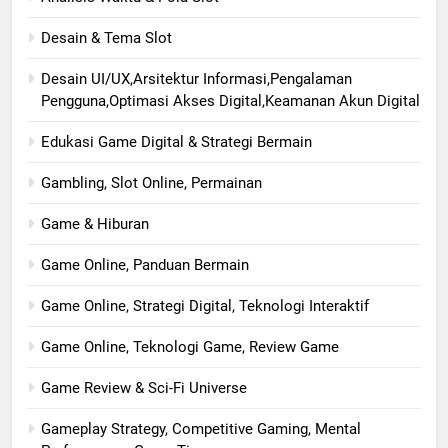
Desain & Tema Slot
Desain UI/UX,Arsitektur Informasi,Pengalaman
Pengguna,Optimasi Akses Digital,Keamanan Akun Digital
Edukasi Game Digital & Strategi Bermain
Gambling, Slot Online, Permainan
Game & Hiburan
Game Online, Panduan Bermain
Game Online, Strategi Digital, Teknologi Interaktif
Game Online, Teknologi Game, Review Game
Game Review & Sci-Fi Universe
Gameplay Strategy, Competitive Gaming, Mental