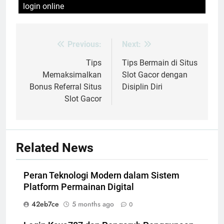
login online
Previous:
Next:
Post
navigation
Tips
Tips Bermain di Situs
Memaksimalkan
Slot Gacor dengan
Bonus Referral Situs
Disiplin Diri
Slot Gacor
Related News
Peran Teknologi Modern dalam Sistem
Platform Permainan Digital
42eb7ce
5 months ago
0