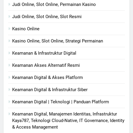
Judi Online, Slot Online, Permainan Kasino
Judi Online, Slot Online, Slot Resmi
Kasino Online
Kasino Online, Slot Online, Strategi Permainan
Keamanan & Infrastruktur Digital
Keamanan Akses Alternatif Resmi
Keamanan Digital & Akses Platform
Keamanan Digital & Infrastruktur Siber
Keamanan Digital | Teknologi | Panduan Platform
Keamanan Digital, Manajemen Identitas, Infrastruktur
Kaya787, Teknologi Cloud-Native, IT Governance, Identity
& Access Management