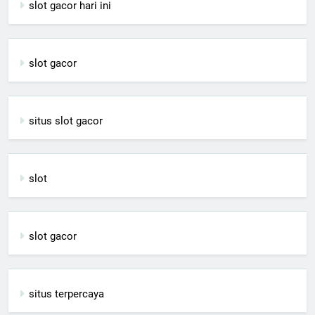
slot gacor hari ini
slot gacor
situs slot gacor
slot
slot gacor
situs terpercaya