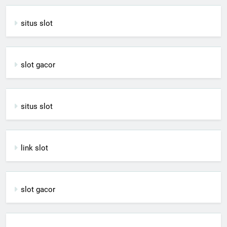
situs slot
slot gacor
situs slot
link slot
slot gacor