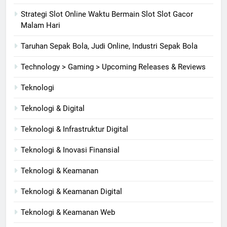
Strategi Slot Online Waktu Bermain Slot Slot Gacor
Malam Hari
Taruhan Sepak Bola, Judi Online, Industri Sepak Bola
Technology > Gaming > Upcoming Releases & Reviews
Teknologi
Teknologi & Digital
Teknologi & Infrastruktur Digital
Teknologi & Inovasi Finansial
Teknologi & Keamanan
Teknologi & Keamanan Digital
Teknologi & Keamanan Web