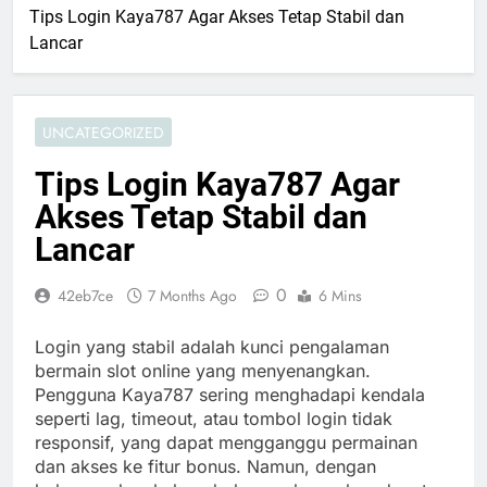
Tips Login Kaya787 Agar Akses Tetap Stabil dan
Lancar
UNCATEGORIZED
Tips Login Kaya787 Agar
Akses Tetap Stabil dan
Lancar
0
42eb7ce
7 Months Ago
6 Mins
Login yang stabil adalah kunci pengalaman
bermain slot online yang menyenangkan.
Pengguna Kaya787 sering menghadapi kendala
seperti lag, timeout, atau tombol login tidak
responsif, yang dapat mengganggu permainan
dan akses ke fitur bonus. Namun, dengan