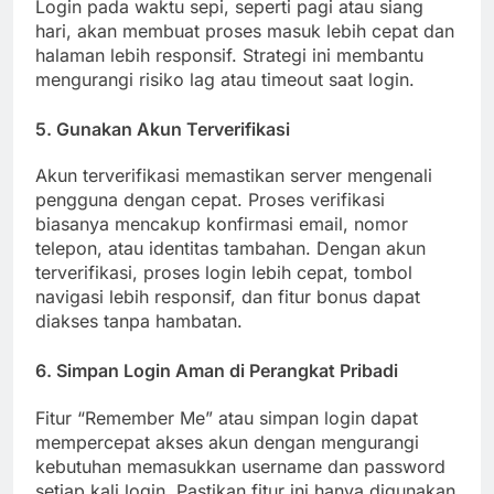
Login pada waktu sepi, seperti pagi atau siang
hari, akan membuat proses masuk lebih cepat dan
halaman lebih responsif. Strategi ini membantu
mengurangi risiko lag atau timeout saat login.
5. Gunakan Akun Terverifikasi
Akun terverifikasi memastikan server mengenali
pengguna dengan cepat. Proses verifikasi
biasanya mencakup konfirmasi email, nomor
telepon, atau identitas tambahan. Dengan akun
terverifikasi, proses login lebih cepat, tombol
navigasi lebih responsif, dan fitur bonus dapat
diakses tanpa hambatan.
6. Simpan Login Aman di Perangkat Pribadi
Fitur “Remember Me” atau simpan login dapat
mempercepat akses akun dengan mengurangi
kebutuhan memasukkan username dan password
setiap kali login. Pastikan fitur ini hanya digunakan