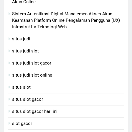
Akun Online
Sistem Autentikasi Digital Manajemen Akses Akun
Keamanan Platform Online Pengalaman Pengguna (UX)
Infrastruktur Teknologi Web
situs judi
situs judi slot
situs judi slot gacor
situs judi slot online
situs slot
situs slot gacor
situs slot gacor hari ini
slot gacor