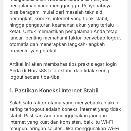
pengalaman yang mengganggu. Penyebabnya
bisa beragam, mulai dari masalah teknis di
perangkat, koneksi internet yang tidak stabil,
hingga pengaturan keamanan akun yang terlalu
ketat. Untuk memastikan pengalaman Anda tetap
lancar, penting memahami faktor penyebab logout
otomatis dan menerapkan langkah-langkah
preventif yang efektif.
Artikel ini akan membahas tips praktis agar login
Anda di Horas88 tetap stabil dan tidak sering
logout secara tiba-tiba.
1. Pastikan Koneksi Internet Stabil
Salah satu faktor utama yang menyebabkan akun
sering terlogout adalah koneksi internet yang tidak
stabil. Pastikan Anda menggunakan jaringan
internet yang kuat dan konsisten, baik itu Wi-Fi
maupun jaringan seluler. Jika menggunakan Wi-Fi