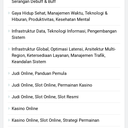
Serangan Debuff & Buff
Gaya Hidup Sehat, Manajemen Waktu, Teknologi &
Hiburan, Produktivitas, Kesehatan Mental
Infrastruktur Data, Teknologi Informasi, Pengembangan
Sistem
Infrastruktur Global, Optimasi Latensi, Arsitektur Multi-
Region, Ketersediaan Layanan, Manajemen Trafik,
Keandalan Sistem
Judi Online, Panduan Pemula
Judi Online, Slot Online, Permainan Kasino
Judi Online, Slot Online, Slot Resmi
Kasino Online
Kasino Online, Slot Online, Strategi Permainan