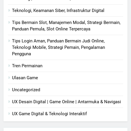
Teknologi, Keamanan Siber, Infrastruktur Digital
Tips Bermain Slot, Manajemen Modal, Strategi Bermain,
Panduan Pemula, Slot Online Terpercaya
Tips Login Aman, Panduan Bermain Judi Online,
Teknologi Mobile, Strategi Pemain, Pengalaman
Pengguna
Tren Permainan
Ulasan Game
Uncategorized
UX Desain Digital | Game Online | Antarmuka & Navigasi
UX Game Digital & Teknologi Interaktif