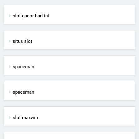
slot gacor hari ini
situs slot
spaceman
spaceman
slot maxwin