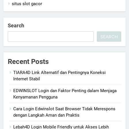
situs slot gacor
Search
SEARCH
Recent Posts
TIARA4D Link Alternatif dan Pentingnya Koneksi
Internet Stabil
EDWINSLOT Login dan Faktor Penting dalam Menjaga
Kenyamanan Pengguna
Cara Login Edwinslot Saat Browser Tidak Merespons
dengan Langkah Aman dan Praktis
Lebah4D Login Mobile Friendly untuk Akses Lebih