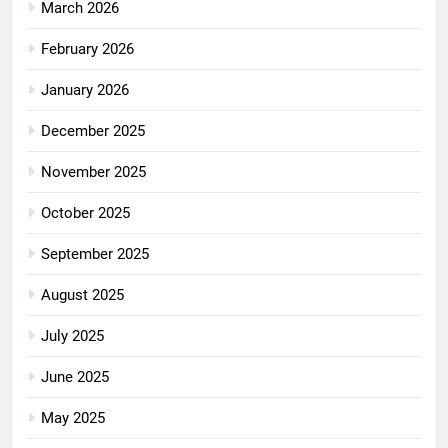
March 2026
February 2026
January 2026
December 2025
November 2025
October 2025
September 2025
August 2025
July 2025
June 2025
May 2025