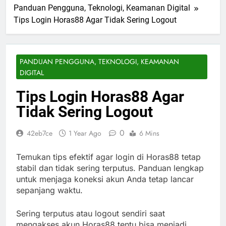
Panduan Pengguna, Teknologi, Keamanan Digital
Tips Login Horas88 Agar Tidak Sering Logout
PANDUAN PENGGUNA, TEKNOLOGI, KEAMANAN
DIGITAL
Tips Login Horas88 Agar
Tidak Sering Logout
0
42eb7ce
1 Year Ago
6 Mins
Temukan tips efektif agar login di Horas88 tetap
stabil dan tidak sering terputus. Panduan lengkap
untuk menjaga koneksi akun Anda tetap lancar
sepanjang waktu.
Sering terputus atau logout sendiri saat
mengakses akun Horas88 tentu bisa menjadi