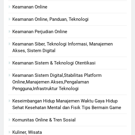
Keamanan Online
Keamanan Online, Panduan, Teknologi
Keamanan Perjudian Online
Keamanan Siber, Teknologi Informasi, Manajemen
Akses, Sistem Digital
Keamanan Sistem & Teknologi Otentikasi
Keamanan Sistem Digital,Stabilitas Platform
Online,Manajemen Akses,Pengalaman
Pengguna,Infrastruktur Teknologi
Keseimbangan Hidup Manajemen Waktu Gaya Hidup
Sehat Kesehatan Mental dan Fisik Tips Bermain Game
Komunitas Online & Tren Sosial
Kuliner, Wisata