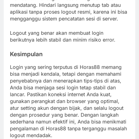
mendatang. Hindari langsung menutup tab atau
aplikasi tanpa proses logout resmi, karena ini bisa
mengganggu sistem pencatatan sesi di server.
Logout yang benar akan membuat login
berikutnya lebih stabil dan minim risiko error.
Kesimpulan
Login yang sering terputus di Horas88 memang
bisa menjadi kendala, tetapi dengan memahami
penyebabnya dan menerapkan tips-tips di atas,
Anda bisa menjaga sesi login tetap stabil dan
lancar. Pastikan koneksi internet Anda kuat,
gunakan perangkat dan browser yang optimal,
atur setting akun dengan bijak, dan selalu logout
dengan prosedur yang benar. Dengan langkah
sederhana namun efektif ini, Anda bisa menikmati
pengalaman di Horas88 tanpa terganggu masalah
logout mendadak.