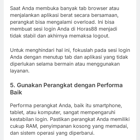
Saat Anda membuka banyak tab browser atau
menjalankan aplikasi berat secara bersamaan,
perangkat bisa mengalami overload. Ini bisa
membuat sesi login Anda di Horas88 menjadi
tidak stabil dan akhirnya memaksa logout.
Untuk menghindari hal ini, fokuslah pada sesi login
Anda dengan menutup tab dan aplikasi yang tidak
diperlukan selama bermain atau menggunakan
layanan.
5. Gunakan Perangkat dengan Performa
Baik
Performa perangkat Anda, baik itu smartphone,
tablet, atau komputer, sangat mempengaruhi
kestabilan login. Pastikan perangkat Anda memiliki
cukup RAM, penyimpanan kosong yang memadai,
dan sistem operasi yang diperbarui.