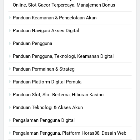
Online, Slot Gacor Terpercaya, Manajemen Bonus
Panduan Keamanan & Pengelolaan Akun
Panduan Navigasi Akses Digital
Panduan Pengguna
Panduan Pengguna, Teknologi, Keamanan Digital
Panduan Permainan & Strategi
Panduan Platform Digital Pemula
Panduan Slot, Slot Bertema, Hiburan Kasino
Panduan Teknologi & Akses Akun
Pengalaman Pengguna Digital
Pengalaman Pengguna, Platform Horas88, Desain Web