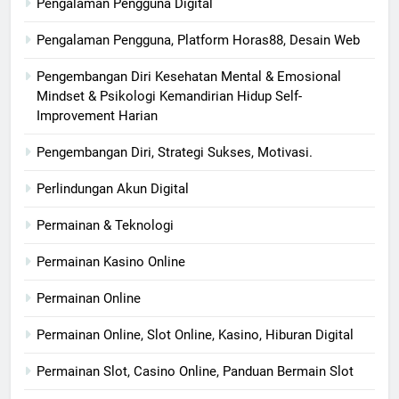
Pengalaman Pengguna Digital
Pengalaman Pengguna, Platform Horas88, Desain Web
Pengembangan Diri Kesehatan Mental & Emosional
Mindset & Psikologi Kemandirian Hidup Self-
Improvement Harian
Pengembangan Diri, Strategi Sukses, Motivasi.
Perlindungan Akun Digital
Permainan & Teknologi
Permainan Kasino Online
Permainan Online
Permainan Online, Slot Online, Kasino, Hiburan Digital
Permainan Slot, Casino Online, Panduan Bermain Slot