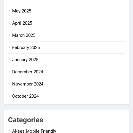
May 2025
April 2025
March 2025
February 2025
January 2025
December 2024
November 2024
October 2024
Categories
Akses Mobile Friendly