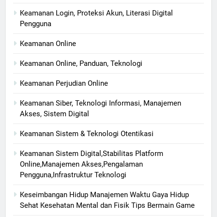
Keamanan Login, Proteksi Akun, Literasi Digital
Pengguna
Keamanan Online
Keamanan Online, Panduan, Teknologi
Keamanan Perjudian Online
Keamanan Siber, Teknologi Informasi, Manajemen
Akses, Sistem Digital
Keamanan Sistem & Teknologi Otentikasi
Keamanan Sistem Digital,Stabilitas Platform
Online,Manajemen Akses,Pengalaman
Pengguna,Infrastruktur Teknologi
Keseimbangan Hidup Manajemen Waktu Gaya Hidup
Sehat Kesehatan Mental dan Fisik Tips Bermain Game