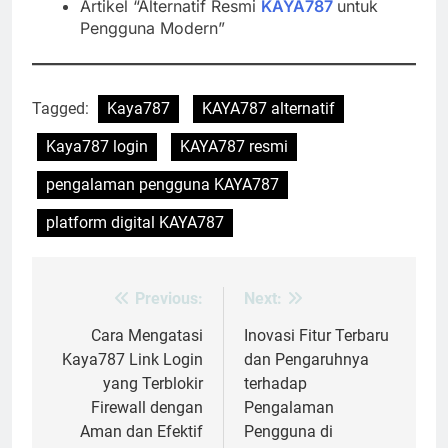
Artikel “Alternatif Resmi
KAYA787
untuk
Pengguna Modern”
Tagged:
Kaya787
KAYA787 alternatif
Kaya787 login
KAYA787 resmi
pengalaman pengguna KAYA787
platform digital KAYA787
Previous:
Next:
Post
navigation
Cara Mengatasi
Inovasi Fitur Terbaru
Kaya787 Link Login
dan Pengaruhnya
yang Terblokir
terhadap
Firewall dengan
Pengalaman
Aman dan Efektif
Pengguna di