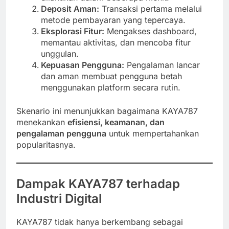
Deposit Aman:
Transaksi pertama melalui
metode pembayaran yang tepercaya.
Eksplorasi Fitur:
Mengakses dashboard,
memantau aktivitas, dan mencoba fitur
unggulan.
Kepuasan Pengguna:
Pengalaman lancar
dan aman membuat pengguna betah
menggunakan platform secara rutin.
Skenario ini menunjukkan bagaimana KAYA787
menekankan
efisiensi, keamanan, dan
pengalaman pengguna
untuk mempertahankan
popularitasnya.
Dampak KAYA787 terhadap
Industri Digital
KAYA787 tidak hanya berkembang sebagai