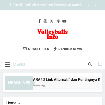
Skip
EDWINSLOT Login dan Faktor Penting dalam
to
Menjaga Kenyamanan Pengguna
content
Cara Login Edwinslot Saat Browser Tidak
Merespons dengan Langkah Aman dan Praktis
Lebah4D Login Mobile Friendly untuk Akses Lebih
Fleksibel dan Aman
TIARA4D Link Alternatif dan Pentingnya Koneksi
Internet Stabil
Volleyballs Info
Ikuti Perkembangan Dunia Bola Voli
EDWINSLOT Login dan Faktor Penting dalam
NEWSLETTER
RANDOM NEWS
Menjaga Kenyamanan Pengguna
Dengan Volleyballs Info. Berita, Tips,
Cara Login Edwinslot Saat Browser Tidak
Dan Panduan Permainan Bola Voli
Merespons dengan Langkah Aman dan Praktis
MENU
Untuk Penggemar Olahraga.
Lebah4D Login Mobile Friendly untuk Akses Lebih
Fleksibel dan Aman
TIARA4D Link Alternatif dan Pentingnya Koneksi 
HEADLINES
4 Weeks Ago
Home