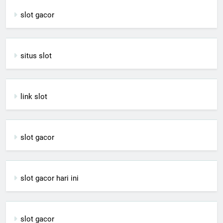
slot gacor
situs slot
link slot
slot gacor
slot gacor hari ini
slot gacor