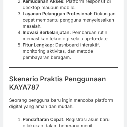
Kemudahan Akses:
Platform responsif di
desktop maupun mobile.
Layanan Pelanggan Profesional:
Dukungan
cepat membantu pengguna menyelesaikan
masalah.
Inovasi Berkelanjutan:
Pembaruan rutin
memastikan teknologi selalu up-to-date.
Fitur Lengkap:
Dashboard interaktif,
monitoring aktivitas, dan metode
pembayaran beragam.
Skenario Praktis Penggunaan
KAYA787
Seorang pengguna baru ingin mencoba platform
digital yang aman dan mudah:
Pendaftaran Cepat:
Registrasi akun baru
dilakukan dalam beberapa menit.