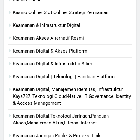
Kasino Online, Slot Online, Strategi Permainan
Keamanan & Infrastruktur Digital
Keamanan Akses Alternatif Resmi
Keamanan Digital & Akses Platform
Keamanan Digital & Infrastruktur Siber
Keamanan Digital | Teknologi | Panduan Platform
Keamanan Digital, Manajemen Identitas, Infrastruktur
Kaya787, Teknologi Cloud-Native, IT Governance, Identity
& Access Management
Keamanan Digital,Teknologi Jaringan,Panduan
Akses,Manajemen Akun,Literasi Internet
Keamanan Jaringan Publik & Proteksi Link