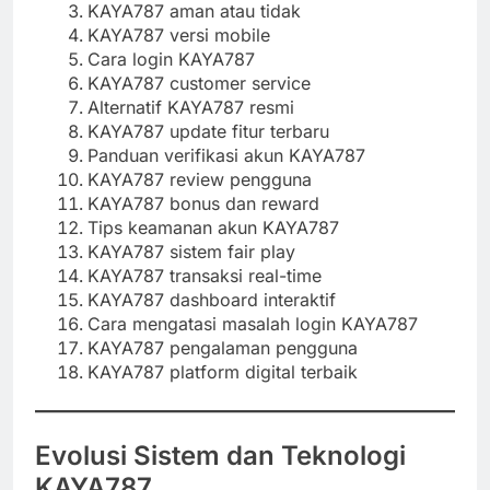
KAYA787 aman atau tidak
KAYA787 versi mobile
Cara login KAYA787
KAYA787 customer service
Alternatif KAYA787 resmi
KAYA787 update fitur terbaru
Panduan verifikasi akun KAYA787
KAYA787 review pengguna
KAYA787 bonus dan reward
Tips keamanan akun KAYA787
KAYA787 sistem fair play
KAYA787 transaksi real-time
KAYA787 dashboard interaktif
Cara mengatasi masalah login KAYA787
KAYA787 pengalaman pengguna
KAYA787 platform digital terbaik
Evolusi Sistem dan Teknologi
KAYA787