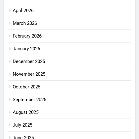
April 2026
March 2026
February 2026
January 2026
December 2025
November 2025
October 2025
September 2025
August 2025
July 2025
June 2025