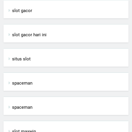
slot gacor
slot gacor hari ini
situs slot
spaceman
spaceman
slot maxwin