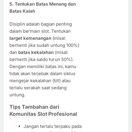
5.
Tentukan Batas Menang dan
Batas Kalah
Disiplin adalah bagian penting
dalam bermain slot. Tentukan
target kemenangan
(misal:
berhenti jika sudah untung 100%)
dan
batas kekalahan
(misal:
berhenti jika saldo turun 50%).
Dengan memiliki batas ini, kamu
tidak akan terjebak dalam siklus
mengejar kekalahan (tilt) atau
terlalu serakah saat sedang
untung.
Tips Tambahan dari
Komunitas Slot Profesional
Jangan terlalu terpaku pada