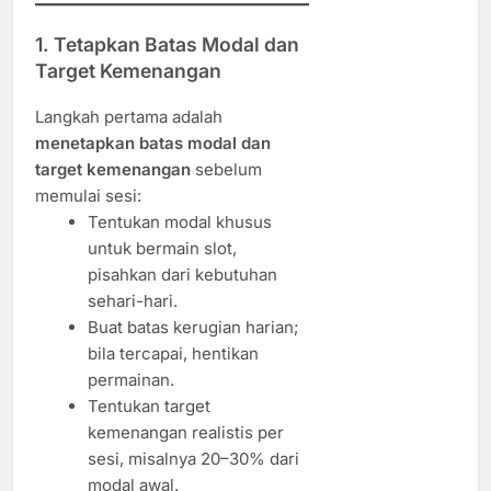
1. Tetapkan Batas Modal dan
Target Kemenangan
Langkah pertama adalah
menetapkan batas modal dan
target kemenangan
sebelum
memulai sesi:
Tentukan modal khusus
untuk bermain slot,
pisahkan dari kebutuhan
sehari-hari.
Buat batas kerugian harian;
bila tercapai, hentikan
permainan.
Tentukan target
kemenangan realistis per
sesi, misalnya 20–30% dari
modal awal.