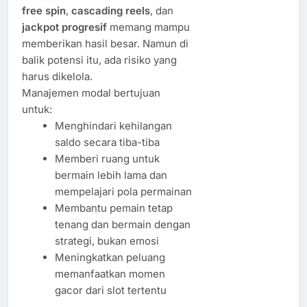
free spin
,
cascading reels
, dan
jackpot progresif
memang mampu
memberikan hasil besar. Namun di
balik potensi itu, ada risiko yang
harus dikelola.
Manajemen modal bertujuan
untuk:
Menghindari kehilangan
saldo secara tiba-tiba
Memberi ruang untuk
bermain lebih lama dan
mempelajari pola permainan
Membantu pemain tetap
tenang dan bermain dengan
strategi, bukan emosi
Meningkatkan peluang
memanfaatkan momen
gacor dari slot tertentu