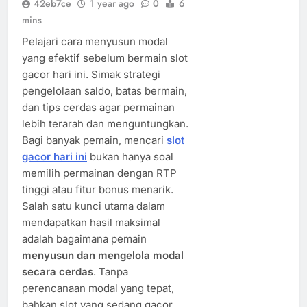
42eb7ce
1 year ago
0
6
mins
Pelajari cara menyusun modal
yang efektif sebelum bermain slot
gacor hari ini. Simak strategi
pengelolaan saldo, batas bermain,
dan tips cerdas agar permainan
lebih terarah dan menguntungkan.
Bagi banyak pemain, mencari
slot
gacor hari ini
bukan hanya soal
memilih permainan dengan RTP
tinggi atau fitur bonus menarik.
Salah satu kunci utama dalam
mendapatkan hasil maksimal
adalah bagaimana pemain
menyusun dan mengelola modal
secara cerdas
. Tanpa
perencanaan modal yang tepat,
bahkan slot yang sedang gacor