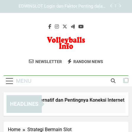
Skip
Cara Login Edwinslot Saat Browser Tidak
to
Merespons dengan Langkah Aman dan Praktis
content
Lebah4D Login Mobile Friendly untuk Akses Lebih
Fleksibel dan Aman
TIARA4D Link Alternatif dan Pentingnya Koneksi
Internet Stabil
EDWINSLOT Login dan Faktor Penting dalam
Menjaga Kenyamanan Pengguna
Volleyballs Info
Ikuti Perkembangan Dunia Bola Voli
Cara Login Edwinslot Saat Browser Tidak
NEWSLETTER
RANDOM NEWS
Merespons dengan Langkah Aman dan Praktis
Dengan Volleyballs Info. Berita, Tips,
Lebah4D Login Mobile Friendly untuk Akses Lebih
Dan Panduan Permainan Bola Voli
Fleksibel dan Aman
MENU
Untuk Penggemar Olahraga.
ARA4D Link Alternatif dan Pentingnya Koneksi Internet Stabil
HEADLINES
Weeks Ago
Home
Strategi Bermain Slot