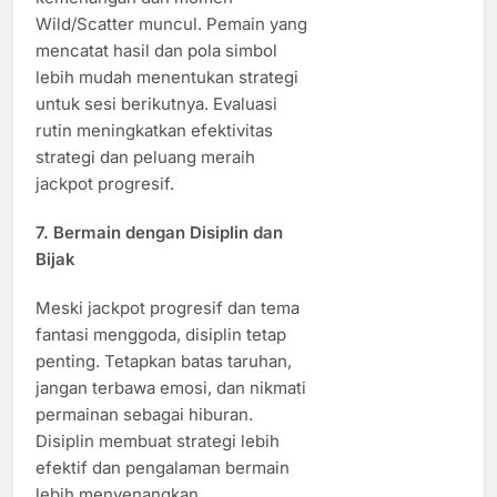
Wild/Scatter muncul. Pemain yang
mencatat hasil dan pola simbol
lebih mudah menentukan strategi
untuk sesi berikutnya. Evaluasi
rutin meningkatkan efektivitas
strategi dan peluang meraih
jackpot progresif.
7. Bermain dengan Disiplin dan
Bijak
Meski jackpot progresif dan tema
fantasi menggoda, disiplin tetap
penting. Tetapkan batas taruhan,
jangan terbawa emosi, dan nikmati
permainan sebagai hiburan.
Disiplin membuat strategi lebih
efektif dan pengalaman bermain
lebih menyenangkan.