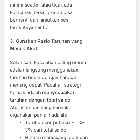
minim scatter atau tidak ada
kombinasi besar), kamu bisa
berhenti dan lanjutkan sesi
berikutnya nanti.
3.
Gunakan Rasio Taruhan yang
Masuk Akal
Salah satu kesalahan paling umum
adalah langsung menggunakan
taruhan besar dengan harapan
menang cepat. Padahal, strategi
terbaik adalah
menyesuaikan
taruhan dengan total saldo
.
Aturan umum yang banyak
digunakan pemain adalah:
Taruhan per putaran = 1%–
3% dari total saldo
Hindari memasang lebih dari