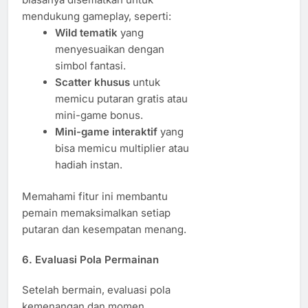
mendukung gameplay, seperti:
Wild tematik
yang
menyesuaikan dengan
simbol fantasi.
Scatter khusus
untuk
memicu putaran gratis atau
mini-game bonus.
Mini-game interaktif
yang
bisa memicu multiplier atau
hadiah instan.
Memahami fitur ini membantu
pemain memaksimalkan setiap
putaran dan kesempatan menang.
6. Evaluasi Pola Permainan
Setelah bermain, evaluasi pola
kemenangan dan momen