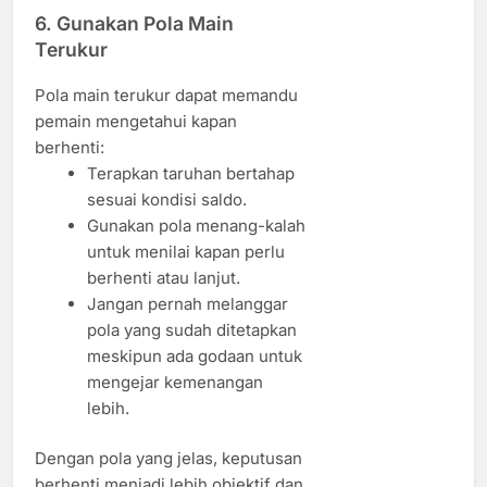
6. Gunakan Pola Main
Terukur
Pola main terukur dapat memandu
pemain mengetahui kapan
berhenti:
Terapkan taruhan bertahap
sesuai kondisi saldo.
Gunakan pola menang-kalah
untuk menilai kapan perlu
berhenti atau lanjut.
Jangan pernah melanggar
pola yang sudah ditetapkan
meskipun ada godaan untuk
mengejar kemenangan
lebih.
Dengan pola yang jelas, keputusan
berhenti menjadi lebih objektif dan