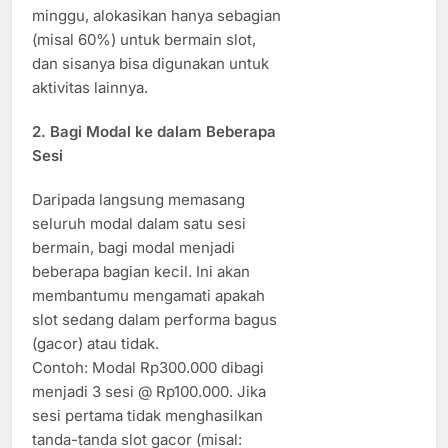
minggu, alokasikan hanya sebagian
(misal 60%) untuk bermain slot,
dan sisanya bisa digunakan untuk
aktivitas lainnya.
2.
Bagi Modal ke dalam Beberapa
Sesi
Daripada langsung memasang
seluruh modal dalam satu sesi
bermain, bagi modal menjadi
beberapa bagian kecil. Ini akan
membantumu mengamati apakah
slot sedang dalam performa bagus
(gacor) atau tidak.
Contoh: Modal Rp300.000 dibagi
menjadi 3 sesi @ Rp100.000. Jika
sesi pertama tidak menghasilkan
tanda-tanda slot gacor (misal: