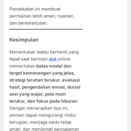
Pendekatan ini membuat
permainan lebih aman, nyaman,
dan berkelanjutan.
Kesimpulan
Menentukan waktu berhenti yang
tepat saat bermain
slot
online
memerlukan
batas modal dan
target kemenangan yang jelas,
strategi taruhan terukur, evaluasi
hasil, pengendalian emosi, durasi
sesi yang wajar, pola main
terukur, dan fokus pada hiburan
.
Dengan menerapkan tips ini,
pemain dapat mengurangi risiko
kerugian, menjaga saldo tetap
aman, dan menikmati pengalaman