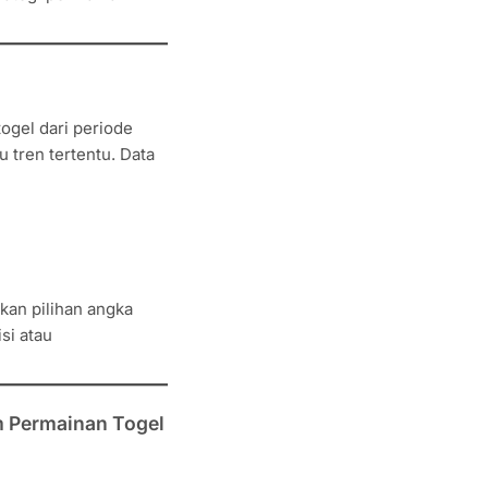
togel dari periode
 tren tertentu. Data
kan pilihan angka
si atau
m Permainan Togel