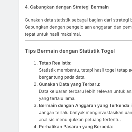
4. Gabungkan dengan Strategi Bermain
Gunakan data statistik sebagai bagian dari strategi
Gabungkan dengan pengelolaan anggaran dan pemi
tepat untuk hasil maksimal.
Tips Bermain dengan Statistik Togel
Tetap Realistis:
Statistik membantu, tetapi hasil togel tetap a
bergantung pada data.
Gunakan Data yang Terbaru:
Data keluaran terbaru lebih relevan untuk ana
yang terlalu lama.
Bermain dengan Anggaran yang Terkendali
Jangan terlalu banyak menginvestasikan ua
analisis menunjukkan peluang tertentu.
Perhatikan Pasaran yang Berbeda: