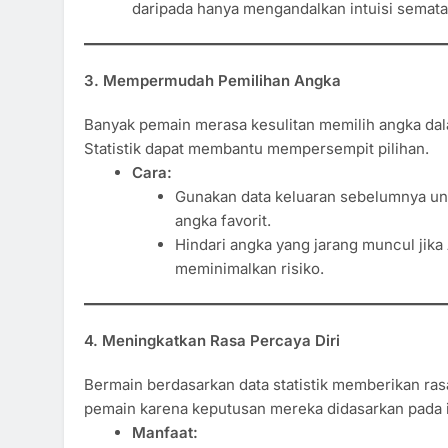
daripada hanya mengandalkan intuisi semata
3. Mempermudah Pemilihan Angka
Banyak pemain merasa kesulitan memilih angka dal
Statistik dapat membantu mempersempit pilihan.
Cara:
Gunakan data keluaran sebelumnya unt
angka favorit.
Hindari angka yang jarang muncul jika
meminimalkan risiko.
4. Meningkatkan Rasa Percaya Diri
Bermain berdasarkan data statistik memberikan ras
pemain karena keputusan mereka didasarkan pada i
Manfaat: