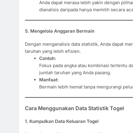
Anda dapat merasa lebih yakin dengan piliha
dianalisis daripada hanya memilih secara aca
5. Mengelola Anggaran Bermain
Dengan menganalisis data statistik, Anda dapat me
taruhan yang lebih efisien.
Contoh:
Fokus pada angka atau kombinasi tertentu d
jumlah taruhan yang Anda pasang.
Manfaat:
Bermain lebih hemat tanpa mengurangi pel
Cara Menggunakan Data Statistik Togel
1. Kumpulkan Data Keluaran Togel