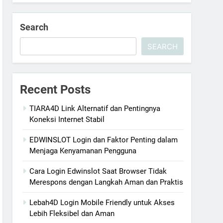
Search
SEARCH
Recent Posts
TIARA4D Link Alternatif dan Pentingnya
Koneksi Internet Stabil
EDWINSLOT Login dan Faktor Penting dalam
Menjaga Kenyamanan Pengguna
Cara Login Edwinslot Saat Browser Tidak
Merespons dengan Langkah Aman dan Praktis
Lebah4D Login Mobile Friendly untuk Akses
Lebih Fleksibel dan Aman