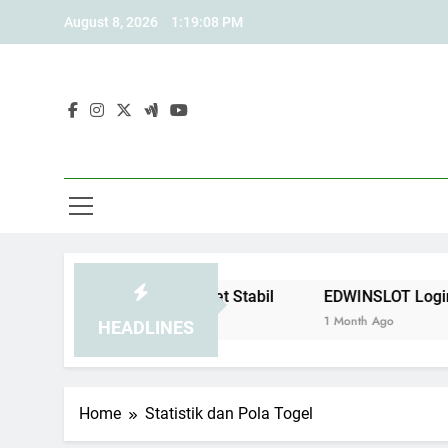
Skip
August 8, 2026
1:19:09 PM
to
content
Vol
Ikuti
ya Koneksi Internet Stabil
EDWINSLOT Login dan Fakto
1 Month Ago
HEADLINES
Home
Statistik dan Pola Togel