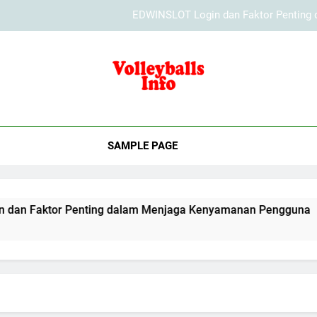
EDWINSLOT Login dan Faktor Penting
Cara Login Edwinslot Saat Browser Tidak Meres
Lebah4D Login Mobile Friendly
leyballs Info
TIARA4D Link Alternatif 
 Perkembangan Dunia Bola Voli Dengan Volleyballs Info. Berit
Olahraga.
EDWINSLOT Login dan Faktor Penting
SAMPLE PAGE
Cara Login Edwinslot Saat Browser Tidak Meres
Lebah4D Login Mobile Friendly
r Penting dalam Menjaga Kenyamanan Pengguna
Cara 
2 Month