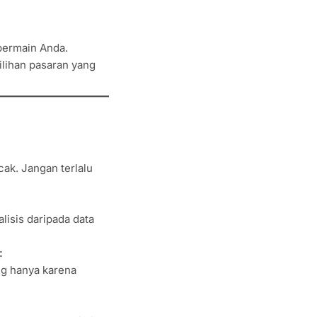
 bermain Anda.
lihan pasaran yang
cak. Jangan terlalu
lisis daripada data
:
ng hanya karena