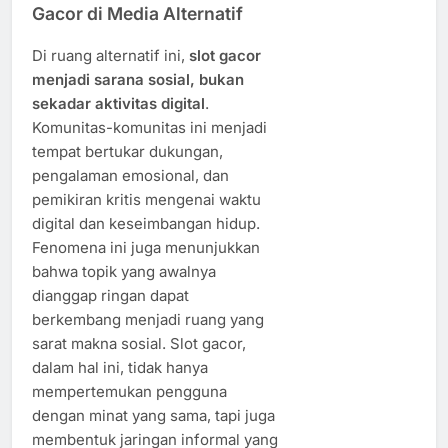
Gacor di Media Alternatif
Di ruang alternatif ini,
slot gacor
menjadi sarana sosial, bukan
sekadar aktivitas digital
.
Komunitas-komunitas ini menjadi
tempat bertukar dukungan,
pengalaman emosional, dan
pemikiran kritis mengenai waktu
digital dan keseimbangan hidup.
Fenomena ini juga menunjukkan
bahwa topik yang awalnya
dianggap ringan dapat
berkembang menjadi ruang yang
sarat makna sosial. Slot gacor,
dalam hal ini, tidak hanya
mempertemukan pengguna
dengan minat yang sama, tapi juga
membentuk jaringan informal yang