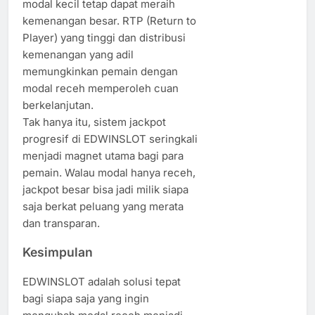
modal kecil tetap dapat meraih
kemenangan besar. RTP (Return to
Player) yang tinggi dan distribusi
kemenangan yang adil
memungkinkan pemain dengan
modal receh memperoleh cuan
berkelanjutan.
Tak hanya itu, sistem jackpot
progresif di EDWINSLOT seringkali
menjadi magnet utama bagi para
pemain. Walau modal hanya receh,
jackpot besar bisa jadi milik siapa
saja berkat peluang yang merata
dan transparan.
Kesimpulan
EDWINSLOT adalah solusi tepat
bagi siapa saja yang ingin