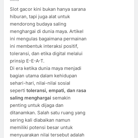
Slot gacor kini bukan hanya sarana
hiburan, tapi juga alat untuk
mendorong budaya saling
menghargai di dunia maya. Artikel
ini mengulas bagaimana permainan
ini membentuk interaksi positif,
toleransi, dan etika digital melalui
prinsip E-E-A-T.
Di era ketika dunia maya menjadi
bagian utama dalam kehidupan
sehari-hari, nilai-nilai sosial
seperti
toleransi, empati, dan rasa
saling menghargai
semakin
penting untuk dijaga dan
ditanamkan. Salah satu ruang yang
sering kali diabaikan namun
memiliki potensi besar untuk
menyuarakan nilai tersebut adalah