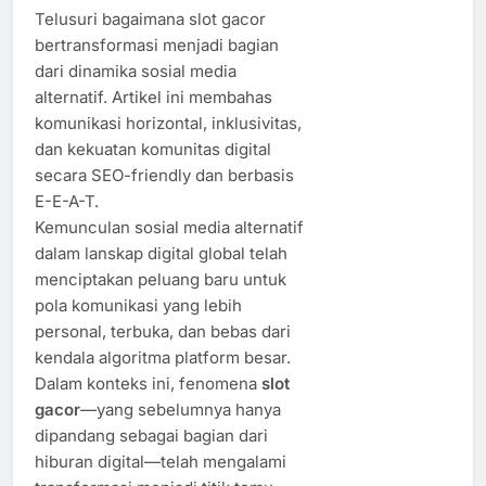
Telusuri bagaimana slot gacor
bertransformasi menjadi bagian
dari dinamika sosial media
alternatif. Artikel ini membahas
komunikasi horizontal, inklusivitas,
dan kekuatan komunitas digital
secara SEO-friendly dan berbasis
E-E-A-T.
Kemunculan sosial media alternatif
dalam lanskap digital global telah
menciptakan peluang baru untuk
pola komunikasi yang lebih
personal, terbuka, dan bebas dari
kendala algoritma platform besar.
Dalam konteks ini, fenomena
slot
gacor
—yang sebelumnya hanya
dipandang sebagai bagian dari
hiburan digital—telah mengalami