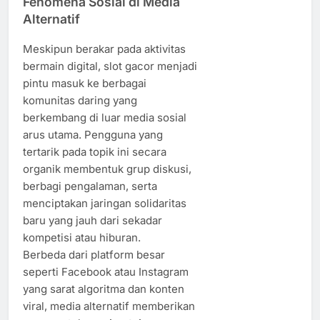
Fenomena Sosial di Media
Alternatif
Meskipun berakar pada aktivitas
bermain digital, slot gacor menjadi
pintu masuk ke berbagai
komunitas daring yang
berkembang di luar media sosial
arus utama. Pengguna yang
tertarik pada topik ini secara
organik membentuk grup diskusi,
berbagi pengalaman, serta
menciptakan jaringan solidaritas
baru yang jauh dari sekadar
kompetisi atau hiburan.
Berbeda dari platform besar
seperti Facebook atau Instagram
yang sarat algoritma dan konten
viral, media alternatif memberikan