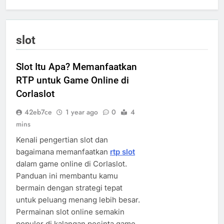
slot
Slot Itu Apa? Memanfaatkan
RTP untuk Game Online di
Corlaslot
42eb7ce
1 year ago
0
4
mins
Kenali pengertian slot dan
bagaimana memanfaatkan
rtp slot
dalam game online di Corlaslot.
Panduan ini membantu kamu
bermain dengan strategi tepat
untuk peluang menang lebih besar.
Permainan slot online semakin
populer di kalangan pecinta game