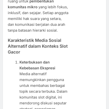
ruang untuk
pembentukan
komunitas mikro
yang lebih fokus,
inklusif, dan sejajar. Setiap anggota
memiliki hak suara yang setara,
dan komunikasi berjalan dua arah
tanpa batasan hierarki sosial.
Karakteristik Media Sosial
Alternatif dalam Konteks Slot
Gacor
Keterbukaan dan
Kebebasan Ekspresi
Media alternatif
memungkinkan pengguna
untuk membahas berbagai
topik secara terbuka. Dalam
komunitas slot digital, ini
mendorong diskusi seputar
strategi, pengalaman