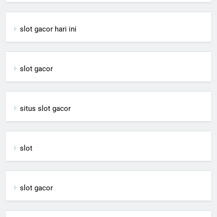
slot gacor hari ini
slot gacor
situs slot gacor
slot
slot gacor