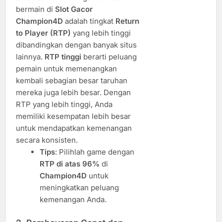
bermain di
Slot Gacor
Champion4D
adalah tingkat
Return
to Player (RTP)
yang lebih tinggi
dibandingkan dengan banyak situs
lainnya.
RTP tinggi
berarti peluang
pemain untuk memenangkan
kembali sebagian besar taruhan
mereka juga lebih besar. Dengan
RTP yang lebih tinggi, Anda
memiliki kesempatan lebih besar
untuk mendapatkan kemenangan
secara konsisten.
Tips
: Pilihlah game dengan
RTP di atas 96%
di
Champion4D
untuk
meningkatkan peluang
kemenangan Anda.