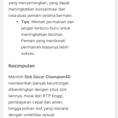
yang menyenangkan, yang dapat
meningkatkan konsentrasi dan
rasa puas pemain selama bermain.
Tips
: Nikmati permainan dan
jangan terburu-buru untuk
meningkatkan taruhan.
Pemain yang menikmati
permainan biasanya lebih
sukses.
Kesimpulan
Memilih
Slot Gacor Champion4D
memberikan banyak keuntungan
dibandingkan dengan situs slot
lainnya, mulai dari RTP tinggi,
pembayaran cepat dan aman,
hingga pilihan slot yang menarik
dengan volatilitas sesuai