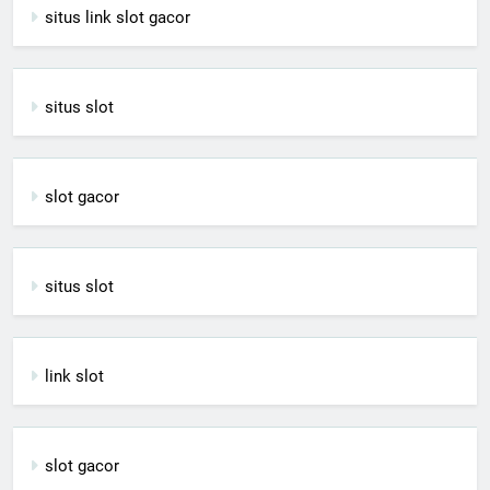
situs link slot gacor
situs slot
slot gacor
situs slot
link slot
slot gacor