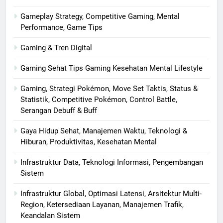
Gameplay Strategy, Competitive Gaming, Mental
Performance, Game Tips
Gaming & Tren Digital
Gaming Sehat Tips Gaming Kesehatan Mental Lifestyle
Gaming, Strategi Pokémon, Move Set Taktis, Status &
Statistik, Competitive Pokémon, Control Battle,
Serangan Debuff & Buff
Gaya Hidup Sehat, Manajemen Waktu, Teknologi &
Hiburan, Produktivitas, Kesehatan Mental
Infrastruktur Data, Teknologi Informasi, Pengembangan
Sistem
Infrastruktur Global, Optimasi Latensi, Arsitektur Multi-
Region, Ketersediaan Layanan, Manajemen Trafik,
Keandalan Sistem