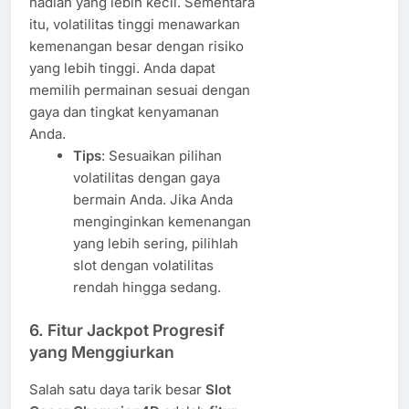
hadiah yang lebih kecil. Sementara
itu, volatilitas tinggi menawarkan
kemenangan besar dengan risiko
yang lebih tinggi. Anda dapat
memilih permainan sesuai dengan
gaya dan tingkat kenyamanan
Anda.
Tips
: Sesuaikan pilihan
volatilitas dengan gaya
bermain Anda. Jika Anda
menginginkan kemenangan
yang lebih sering, pilihlah
slot dengan volatilitas
rendah hingga sedang.
6.
Fitur Jackpot Progresif
yang Menggiurkan
Salah satu daya tarik besar
Slot