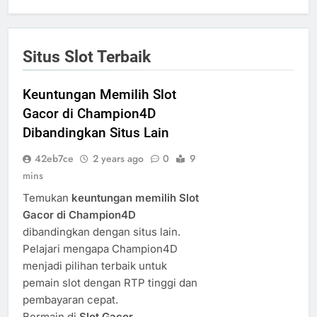
Situs Slot Terbaik
Keuntungan Memilih Slot
Gacor di Champion4D
Dibandingkan Situs Lain
42eb7ce
2 years ago
0
9
mins
Temukan
keuntungan memilih Slot
Gacor di Champion4D
dibandingkan dengan situs lain.
Pelajari mengapa Champion4D
menjadi pilihan terbaik untuk
pemain slot dengan RTP tinggi dan
pembayaran cepat.
Bermain di
Slot Gacor