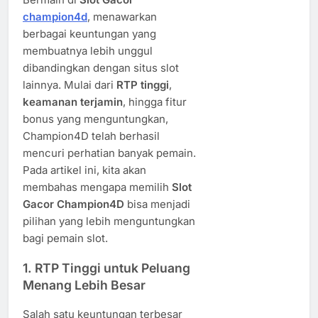
champion4d
, menawarkan
berbagai keuntungan yang
membuatnya lebih unggul
dibandingkan dengan situs slot
lainnya. Mulai dari
RTP tinggi
,
keamanan terjamin
, hingga fitur
bonus yang menguntungkan,
Champion4D telah berhasil
mencuri perhatian banyak pemain.
Pada artikel ini, kita akan
membahas mengapa memilih
Slot
Gacor Champion4D
bisa menjadi
pilihan yang lebih menguntungkan
bagi pemain slot.
1.
RTP Tinggi untuk Peluang
Menang Lebih Besar
Salah satu keuntungan terbesar