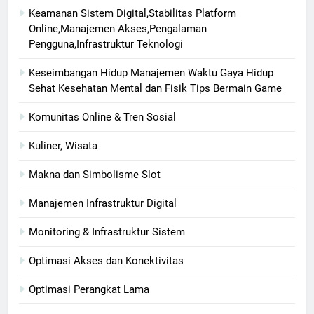
Keamanan Sistem Digital,Stabilitas Platform
Online,Manajemen Akses,Pengalaman
Pengguna,Infrastruktur Teknologi
Keseimbangan Hidup Manajemen Waktu Gaya Hidup
Sehat Kesehatan Mental dan Fisik Tips Bermain Game
Komunitas Online & Tren Sosial
Kuliner, Wisata
Makna dan Simbolisme Slot
Manajemen Infrastruktur Digital
Monitoring & Infrastruktur Sistem
Optimasi Akses dan Konektivitas
Optimasi Perangkat Lama