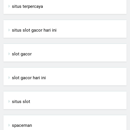
situs terpercaya
situs slot gacor hari ini
slot gacor
slot gacor hari ini
situs slot
spaceman