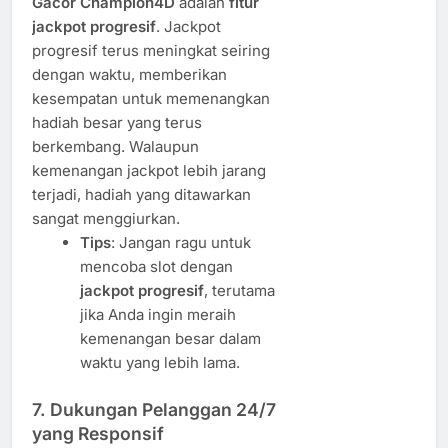
Gacor Champion4D
adalah
fitur
jackpot progresif
. Jackpot
progresif terus meningkat seiring
dengan waktu, memberikan
kesempatan untuk memenangkan
hadiah besar yang terus
berkembang. Walaupun
kemenangan jackpot lebih jarang
terjadi, hadiah yang ditawarkan
sangat menggiurkan.
Tips
: Jangan ragu untuk
mencoba slot dengan
jackpot progresif
, terutama
jika Anda ingin meraih
kemenangan besar dalam
waktu yang lebih lama.
7.
Dukungan Pelanggan 24/7
yang Responsif