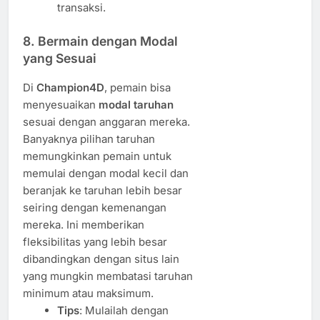
transaksi.
8.
Bermain dengan Modal
yang Sesuai
Di
Champion4D
, pemain bisa
menyesuaikan
modal taruhan
sesuai dengan anggaran mereka.
Banyaknya pilihan taruhan
memungkinkan pemain untuk
memulai dengan modal kecil dan
beranjak ke taruhan lebih besar
seiring dengan kemenangan
mereka. Ini memberikan
fleksibilitas yang lebih besar
dibandingkan dengan situs lain
yang mungkin membatasi taruhan
minimum atau maksimum.
Tips
: Mulailah dengan