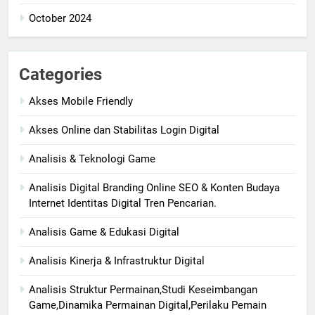
October 2024
Categories
Akses Mobile Friendly
Akses Online dan Stabilitas Login Digital
Analisis & Teknologi Game
Analisis Digital Branding Online SEO & Konten Budaya
Internet Identitas Digital Tren Pencarian.
Analisis Game & Edukasi Digital
Analisis Kinerja & Infrastruktur Digital
Analisis Struktur Permainan,Studi Keseimbangan
Game,Dinamika Permainan Digital,Perilaku Pemain