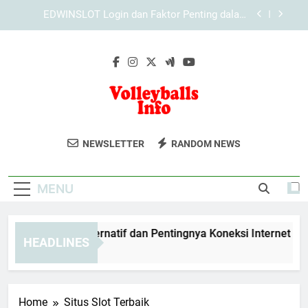
Skip
Cara Login Edwinslot Saat Browser Tidak
to
Merespons dengan Langkah Aman dan Praktis
content
Lebah4D Login Mobile Friendly untuk Akses Lebih
Fleksibel dan Aman
TIARA4D Link Alternatif dan Pentingnya Koneksi
Internet Stabil
EDWINSLOT Login dan Faktor Penting dalam
Menjaga Kenyamanan Pengguna
Volleyballs Info
Ikuti Perkembangan Dunia Bola Voli
Cara Login Edwinslot Saat Browser Tidak
NEWSLETTER
RANDOM NEWS
Merespons dengan Langkah Aman dan Praktis
Dengan Volleyballs Info. Berita, Tips,
Lebah4D Login Mobile Friendly untuk Akses Lebih
Dan Panduan Permainan Bola Voli
Fleksibel dan Aman
MENU
Untuk Penggemar Olahraga.
IARA4D Link Alternatif dan Pentingnya Koneksi Internet Stabil
HEADLINES
 Weeks Ago
Home
Situs Slot Terbaik