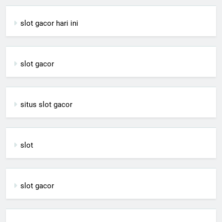
slot gacor hari ini
slot gacor
situs slot gacor
slot
slot gacor