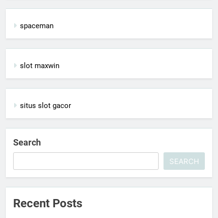
spaceman
slot maxwin
situs slot gacor
Search
SEARCH
Recent Posts