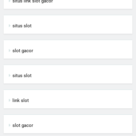
situs link slot gacor
situs slot
slot gacor
situs slot
link slot
slot gacor