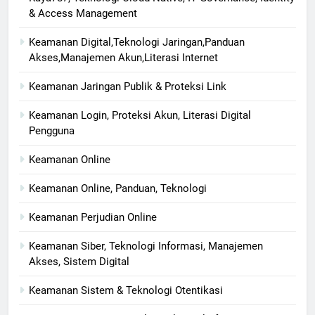
& Access Management
Keamanan Digital,Teknologi Jaringan,Panduan
Akses,Manajemen Akun,Literasi Internet
Keamanan Jaringan Publik & Proteksi Link
Keamanan Login, Proteksi Akun, Literasi Digital
Pengguna
Keamanan Online
Keamanan Online, Panduan, Teknologi
Keamanan Perjudian Online
Keamanan Siber, Teknologi Informasi, Manajemen
Akses, Sistem Digital
Keamanan Sistem & Teknologi Otentikasi