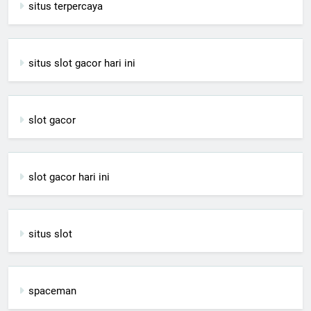
situs terpercaya
situs slot gacor hari ini
slot gacor
slot gacor hari ini
situs slot
spaceman