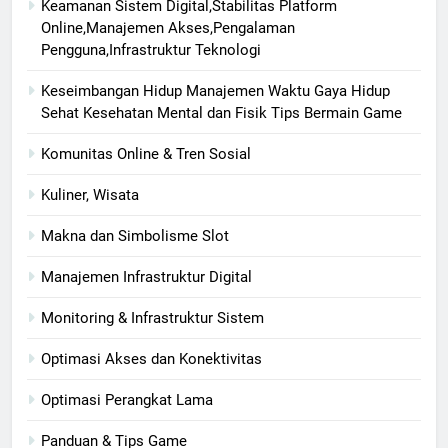
Keamanan Sistem Digital,Stabilitas Platform
Online,Manajemen Akses,Pengalaman
Pengguna,Infrastruktur Teknologi
Keseimbangan Hidup Manajemen Waktu Gaya Hidup
Sehat Kesehatan Mental dan Fisik Tips Bermain Game
Komunitas Online & Tren Sosial
Kuliner, Wisata
Makna dan Simbolisme Slot
Manajemen Infrastruktur Digital
Monitoring & Infrastruktur Sistem
Optimasi Akses dan Konektivitas
Optimasi Perangkat Lama
Panduan & Tips Game