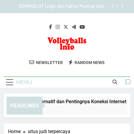
Skip
Cara Login Edwinslot Saat Browser Tidak
to
Merespons dengan Langkah Aman dan Praktis
content
Lebah4D Login Mobile Friendly untuk Akses Lebih
Fleksibel dan Aman
TIARA4D Link Alternatif dan Pentingnya Koneksi
Internet Stabil
EDWINSLOT Login dan Faktor Penting dalam
Menjaga Kenyamanan Pengguna
Volleyballs Info
Ikuti Perkembangan Dunia Bola Voli
Cara Login Edwinslot Saat Browser Tidak
NEWSLETTER
RANDOM NEWS
Merespons dengan Langkah Aman dan Praktis
Dengan Volleyballs Info. Berita, Tips,
Lebah4D Login Mobile Friendly untuk Akses Lebih
Dan Panduan Permainan Bola Voli
Fleksibel dan Aman
MENU
Untuk Penggemar Olahraga.
ARA4D Link Alternatif dan Pentingnya Koneksi Internet Stabil
HEADLINES
Weeks Ago
Home
situs judi terpercaya