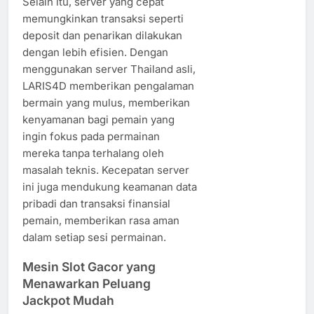
Selain itu, server yang cepat
memungkinkan transaksi seperti
deposit dan penarikan dilakukan
dengan lebih efisien. Dengan
menggunakan server Thailand asli,
LARIS4D memberikan pengalaman
bermain yang mulus, memberikan
kenyamanan bagi pemain yang
ingin fokus pada permainan
mereka tanpa terhalang oleh
masalah teknis. Kecepatan server
ini juga mendukung keamanan data
pribadi dan transaksi finansial
pemain, memberikan rasa aman
dalam setiap sesi permainan.
Mesin Slot Gacor yang
Menawarkan Peluang
Jackpot Mudah