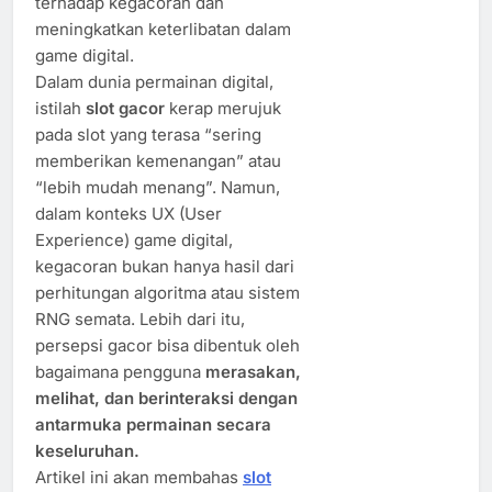
terhadap kegacoran dan
meningkatkan keterlibatan dalam
game digital.
Dalam dunia permainan digital,
istilah
slot gacor
kerap merujuk
pada slot yang terasa “sering
memberikan kemenangan” atau
“lebih mudah menang”. Namun,
dalam konteks UX (User
Experience) game digital,
kegacoran bukan hanya hasil dari
perhitungan algoritma atau sistem
RNG semata. Lebih dari itu,
persepsi gacor bisa dibentuk oleh
bagaimana pengguna
merasakan,
melihat, dan berinteraksi dengan
antarmuka permainan secara
keseluruhan.
Artikel ini akan membahas
slot