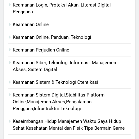
Keamanan Login, Proteksi Akun, Literasi Digital
Pengguna
Keamanan Online
Keamanan Online, Panduan, Teknologi
Keamanan Perjudian Online
Keamanan Siber, Teknologi Informasi, Manajemen
Akses, Sistem Digital
Keamanan Sistem & Teknologi Otentikasi
Keamanan Sistem Digital,Stabilitas Platform
Online,Manajemen Akses,Pengalaman
Pengguna,Infrastruktur Teknologi
Keseimbangan Hidup Manajemen Waktu Gaya Hidup
Sehat Kesehatan Mental dan Fisik Tips Bermain Game