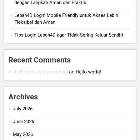
dengan Langkah Aman dan Praktis
Lebah4D Login Mobile Friendly untuk Akses Lebih
Fleksibel dan Aman
Tips Login Lebah4D agar Tidak Sering Keluar Sendiri
Recent Comments
A WordPress Commenter
on
Hello world!
Archives
July 2026
June 2026
May 2026