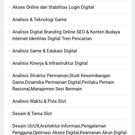
Akses Online dan Stabilitas Login Digital
Analisis & Teknologi Game
Analisis Digital Branding Online SEO & Konten Budaya
Internet Identitas Digital Tren Pencarian.
Analisis Game & Edukasi Digital
Analisis Kinerja & Infrastruktur Digital
Analisis Struktur Permainan,Studi Keseimbangan
Game,Dinamika Permainan Digital,Perilaku Pemain
Rasional,Manajemen Sesi Bermain
Analisis Waktu & Pola Slot
Desain & Tema Slot
Desain UI/UX,Arsitektur Informasi,Pengalaman
Pengguna,Optimasi Akses Digital,Keamanan Akun Digital