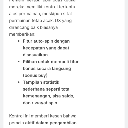
mereka memiliki kontrol tertentu
atas permainan, meskipun sifat
permainan tetap acak. UX yang
dirancang baik biasanya
memberikan:
Fitur auto-spin dengan
kecepatan yang dapat
disesuaikan
Pilihan untuk membeli fitur
bonus secara langsung
(bonus buy)
Tampilan statistik
sederhana seperti total
kemenangan, sisa saldo,
dan riwayat spin
Kontrol ini memberi kesan bahwa
pemain
aktif dalam pengambilan