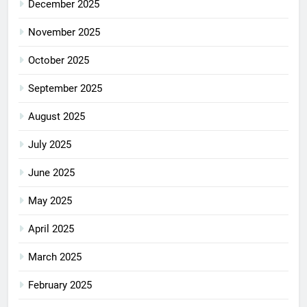
December 2025
November 2025
October 2025
September 2025
August 2025
July 2025
June 2025
May 2025
April 2025
March 2025
February 2025