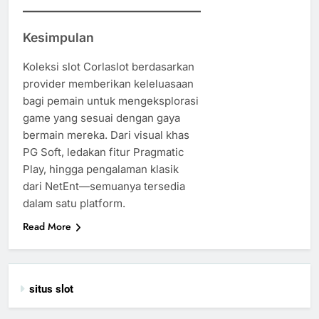
Kesimpulan
Koleksi slot Corlaslot berdasarkan
provider memberikan keleluasaan
bagi pemain untuk mengeksplorasi
game yang sesuai dengan gaya
bermain mereka. Dari visual khas
PG Soft, ledakan fitur Pragmatic
Play, hingga pengalaman klasik
dari NetEnt—semuanya tersedia
dalam satu platform.
Read More
situs slot