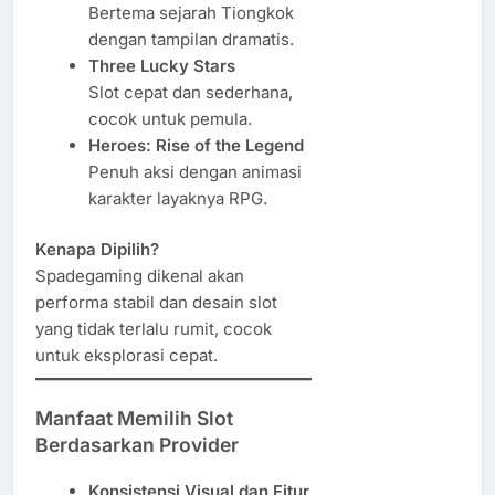
Bertema sejarah Tiongkok
dengan tampilan dramatis.
Three Lucky Stars
Slot cepat dan sederhana,
cocok untuk pemula.
Heroes: Rise of the Legend
Penuh aksi dengan animasi
karakter layaknya RPG.
Kenapa Dipilih?
Spadegaming dikenal akan
performa stabil dan desain slot
yang tidak terlalu rumit, cocok
untuk eksplorasi cepat.
Manfaat Memilih Slot
Berdasarkan Provider
Konsistensi Visual dan Fitur