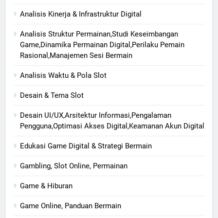
Analisis Kinerja & Infrastruktur Digital
Analisis Struktur Permainan,Studi Keseimbangan
Game,Dinamika Permainan Digital,Perilaku Pemain
Rasional,Manajemen Sesi Bermain
Analisis Waktu & Pola Slot
Desain & Tema Slot
Desain UI/UX,Arsitektur Informasi,Pengalaman
Pengguna,Optimasi Akses Digital,Keamanan Akun Digital
Edukasi Game Digital & Strategi Bermain
Gambling, Slot Online, Permainan
Game & Hiburan
Game Online, Panduan Bermain