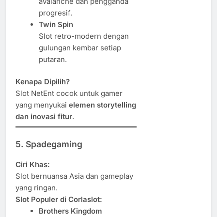
avalanche dan pengganda
progresif.
Twin Spin
Slot retro-modern dengan
gulungan kembar setiap
putaran.
Kenapa Dipilih?
Slot NetEnt cocok untuk gamer
yang menyukai
elemen storytelling
dan inovasi fitur
.
5. Spadegaming
Ciri Khas:
Slot bernuansa Asia dan gameplay
yang ringan.
Slot Populer di Corlaslot:
Brothers Kingdom