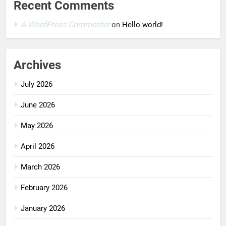
Recent Comments
A WordPress Commenter
on
Hello world!
Archives
July 2026
June 2026
May 2026
April 2026
March 2026
February 2026
January 2026