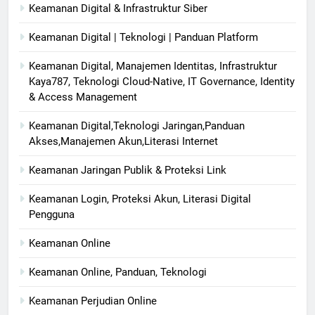
Keamanan Digital & Infrastruktur Siber
Keamanan Digital | Teknologi | Panduan Platform
Keamanan Digital, Manajemen Identitas, Infrastruktur
Kaya787, Teknologi Cloud-Native, IT Governance, Identity
& Access Management
Keamanan Digital,Teknologi Jaringan,Panduan
Akses,Manajemen Akun,Literasi Internet
Keamanan Jaringan Publik & Proteksi Link
Keamanan Login, Proteksi Akun, Literasi Digital
Pengguna
Keamanan Online
Keamanan Online, Panduan, Teknologi
Keamanan Perjudian Online