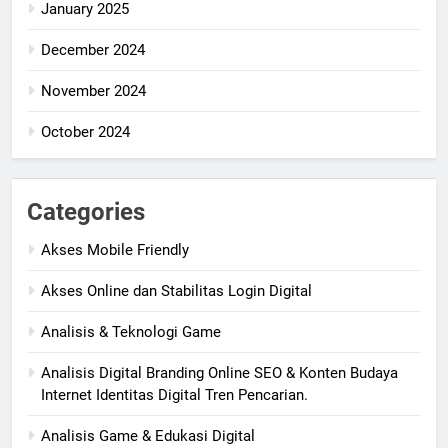
January 2025
December 2024
November 2024
October 2024
Categories
Akses Mobile Friendly
Akses Online dan Stabilitas Login Digital
Analisis & Teknologi Game
Analisis Digital Branding Online SEO & Konten Budaya
Internet Identitas Digital Tren Pencarian.
Analisis Game & Edukasi Digital