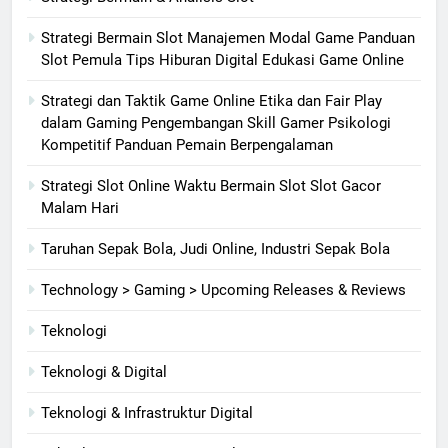
Strategi Bermain Slot Manajemen Modal Game Panduan
Slot Pemula Tips Hiburan Digital Edukasi Game Online
Strategi dan Taktik Game Online Etika dan Fair Play
dalam Gaming Pengembangan Skill Gamer Psikologi
Kompetitif Panduan Pemain Berpengalaman
Strategi Slot Online Waktu Bermain Slot Slot Gacor
Malam Hari
Taruhan Sepak Bola, Judi Online, Industri Sepak Bola
Technology > Gaming > Upcoming Releases & Reviews
Teknologi
Teknologi & Digital
Teknologi & Infrastruktur Digital