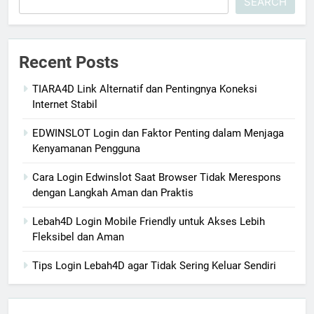
SEARCH
Recent Posts
TIARA4D Link Alternatif dan Pentingnya Koneksi
Internet Stabil
EDWINSLOT Login dan Faktor Penting dalam Menjaga
Kenyamanan Pengguna
Cara Login Edwinslot Saat Browser Tidak Merespons
dengan Langkah Aman dan Praktis
Lebah4D Login Mobile Friendly untuk Akses Lebih
Fleksibel dan Aman
Tips Login Lebah4D agar Tidak Sering Keluar Sendiri