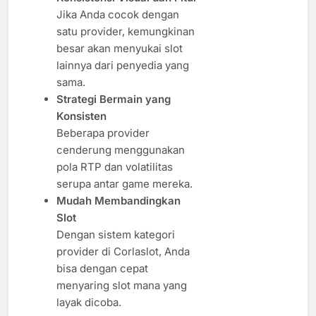
Jika Anda cocok dengan
satu provider, kemungkinan
besar akan menyukai slot
lainnya dari penyedia yang
sama.
Strategi Bermain yang
Konsisten
Beberapa provider
cenderung menggunakan
pola RTP dan volatilitas
serupa antar game mereka.
Mudah Membandingkan
Slot
Dengan sistem kategori
provider di Corlaslot, Anda
bisa dengan cepat
menyaring slot mana yang
layak dicoba.