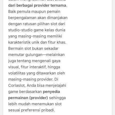
dari berbagai provider ternama
.
Baik pemula maupun pemain
berpengalaman akan dimanjakan
dengan ratusan pilihan slot dari
studio-studio game kelas dunia
yang masing-masing memiliki
karakteristik unik dan fitur khas.
Bermain slot bukan sekadar
memutar gulungan—melainkan
juga tentang mengenali gaya
visual, fitur interaktif, hingga
volatilitas yang ditawarkan oleh
masing-masing provider. Di
Corlaslot, Anda bisa menjelajahi
game berdasarkan
penyedia
permainan (provider)
sehingga
lebih mudah menemukan slot
sesuai preferensi pribadi.