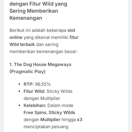
dengan Fitur Wild yang
Sering Memberikan
Kemenangan
Berikut ini adalah beberapa
slot
online
yang dikenal memiliki
fitur
Wild terbaik
dan sering
memberikan kemenangan besar:
1.
The Dog House Megaways
(Pragmatic Play)
RTP:
96.55%
Fitur Wild:
Sticky Wilds
dengan Multiplier
Kelebihan:
Dalam mode
Free Spins
,
Sticky Wilds
dengan
Multiplier
hingga
x3
menciptakan peluang