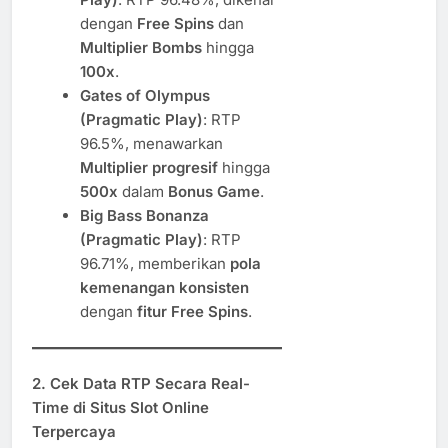
dengan
Free Spins
dan
Multiplier Bombs
hingga
100x
.
Gates of Olympus
(Pragmatic Play)
: RTP
96.5%, menawarkan
Multiplier progresif
hingga
500x
dalam
Bonus Game
.
Big Bass Bonanza
(Pragmatic Play)
: RTP
96.71%, memberikan
pola
kemenangan konsisten
dengan
fitur Free Spins
.
2.
Cek Data RTP Secara Real-
Time di Situs Slot Online
Terpercaya