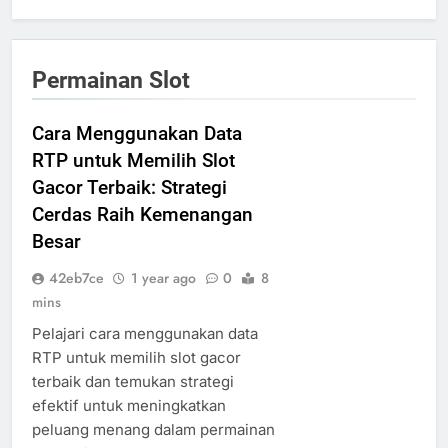
Permainan Slot
Cara Menggunakan Data
RTP untuk Memilih Slot
Gacor Terbaik: Strategi
Cerdas Raih Kemenangan
Besar
42eb7ce
1 year ago
0
8
mins
Pelajari cara menggunakan data
RTP untuk memilih slot gacor
terbaik dan temukan strategi
efektif untuk meningkatkan
peluang menang dalam permainan