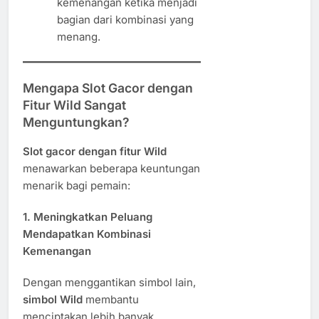
kemenangan ketika menjadi
bagian dari kombinasi yang
menang.
Mengapa Slot Gacor dengan
Fitur Wild Sangat
Menguntungkan?
Slot gacor dengan fitur Wild
menawarkan beberapa keuntungan
menarik bagi pemain:
1.
Meningkatkan Peluang
Mendapatkan Kombinasi
Kemenangan
Dengan menggantikan simbol lain,
simbol Wild
membantu
menciptakan lebih banyak