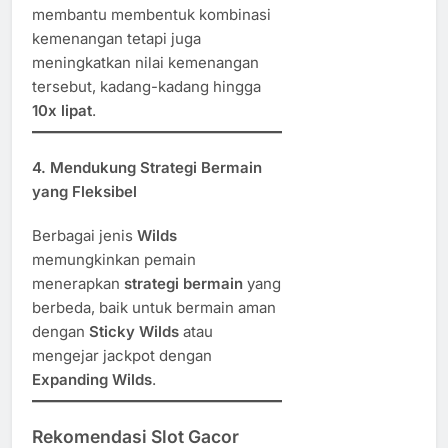
membantu membentuk kombinasi
kemenangan tetapi juga
meningkatkan nilai kemenangan
tersebut, kadang-kadang hingga
10x lipat
.
4.
Mendukung Strategi Bermain
yang Fleksibel
Berbagai jenis
Wilds
memungkinkan pemain
menerapkan
strategi bermain
yang
berbeda, baik untuk bermain aman
dengan
Sticky Wilds
atau
mengejar jackpot dengan
Expanding Wilds
.
Rekomendasi Slot Gacor