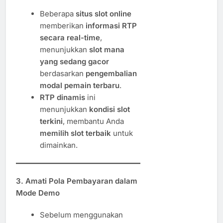
Beberapa
situs slot online
memberikan
informasi RTP
secara real-time
,
menunjukkan
slot mana
yang sedang gacor
berdasarkan
pengembalian
modal pemain terbaru
.
RTP dinamis
ini
menunjukkan
kondisi slot
terkini
, membantu Anda
memilih slot terbaik
untuk
dimainkan.
3.
Amati Pola Pembayaran dalam
Mode Demo
Sebelum menggunakan