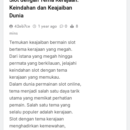
Keindahan dan Keajaiban
Dunia
42eb7ce
1 year ago
0
8
mins
Temukan keajaiban bermain slot
bertema kerajaan yang megah.
Dari istana yang megah hingga
permata yang berkilauan, jelajahi
keindahan slot dengan tema
kerajaan yang memukau.
Dalam dunia permainan slot online,
tema menjadi salah satu daya tarik
utama yang memikat perhatian
pemain. Salah satu tema yang
selalu populer adalah kerajaan.
Slot dengan tema kerajaan
menghadirkan kemewahan,