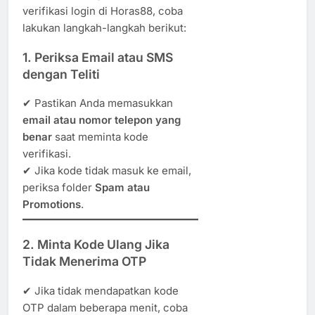
verifikasi login di Horas88, coba
lakukan langkah-langkah berikut:
1. Periksa Email atau SMS
dengan Teliti
✔ Pastikan Anda memasukkan
email atau nomor telepon yang
benar
saat meminta kode
verifikasi.
✔ Jika kode tidak masuk ke email,
periksa folder
Spam atau
Promotions
.
2. Minta Kode Ulang Jika
Tidak Menerima OTP
✔ Jika tidak mendapatkan kode
OTP dalam beberapa menit, coba