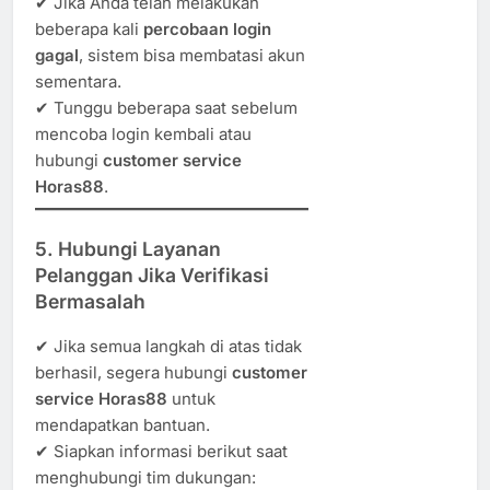
✔ Jika Anda telah melakukan
beberapa kali
percobaan login
gagal
, sistem bisa membatasi akun
sementara.
✔ Tunggu beberapa saat sebelum
mencoba login kembali atau
hubungi
customer service
Horas88
.
5. Hubungi Layanan
Pelanggan Jika Verifikasi
Bermasalah
✔ Jika semua langkah di atas tidak
berhasil, segera hubungi
customer
service Horas88
untuk
mendapatkan bantuan.
✔ Siapkan informasi berikut saat
menghubungi tim dukungan: