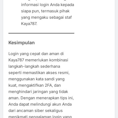
informasi login Anda kepada
siapa pun, termasuk pihak
yang mengaku sebagai staf
Kaya787.
Kesimpulan
Login yang cepat dan aman di
Kaya787 memerlukan kombinasi
langkah-langkah sederhana
seperti memastikan akses resmi,
menggunakan kata sandi yang
kuat, mengaktifkan 2FA, dan
menghindari jaringan yang tidak
aman. Dengan menerapkan tips ini,
Anda dapat melindungi akun Anda
dari ancaman siber sekaligus
menikmati pengalaman login yang