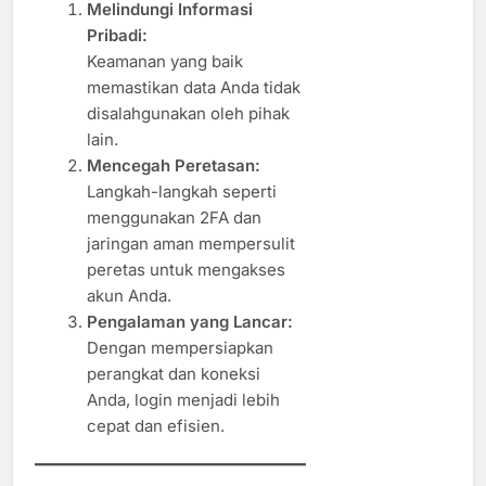
Melindungi Informasi
Pribadi:
Keamanan yang baik
memastikan data Anda tidak
disalahgunakan oleh pihak
lain.
Mencegah Peretasan:
Langkah-langkah seperti
menggunakan 2FA dan
jaringan aman mempersulit
peretas untuk mengakses
akun Anda.
Pengalaman yang Lancar:
Dengan mempersiapkan
perangkat dan koneksi
Anda, login menjadi lebih
cepat dan efisien.