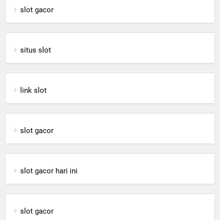
slot gacor
situs slot
link slot
slot gacor
slot gacor hari ini
slot gacor