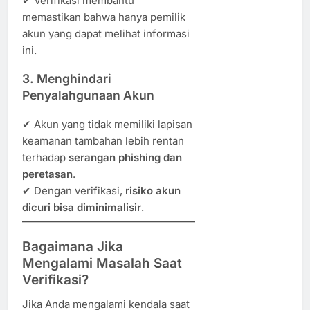
✔ Verifikasi membantu
memastikan bahwa hanya pemilik
akun yang dapat melihat informasi
ini.
3. Menghindari
Penyalahgunaan Akun
✔ Akun yang tidak memiliki lapisan
keamanan tambahan lebih rentan
terhadap
serangan phishing dan
peretasan
.
✔ Dengan verifikasi,
risiko akun
dicuri bisa diminimalisir
.
Bagaimana Jika
Mengalami Masalah Saat
Verifikasi?
Jika Anda mengalami kendala saat