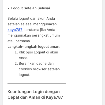
7. Logout Setelah Selesai
Selalu logout dari akun Anda
setelah selesai menggunakan
kaya787
, terutama jika Anda
menggunakan perangkat umum
atau bersama.
Langkah-langkah logout aman:
Klik opsi
Logout
di akun
Anda.
Bersihkan cache dan
cookies browser setelah
logout.
Keuntungan Login dengan
Cepat dan Aman di Kaya787