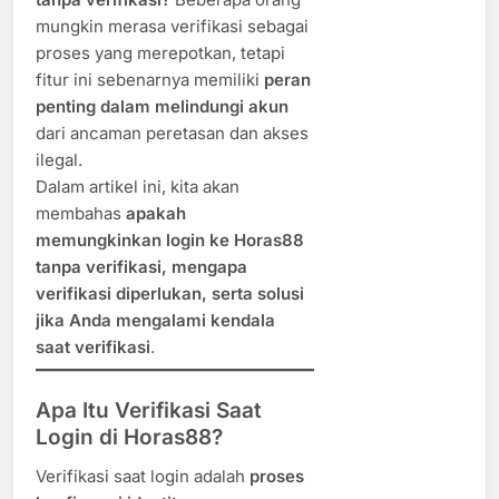
mungkin merasa verifikasi sebagai
proses yang merepotkan, tetapi
fitur ini sebenarnya memiliki
peran
penting dalam melindungi akun
dari ancaman peretasan dan akses
ilegal.
Dalam artikel ini, kita akan
membahas
apakah
memungkinkan login ke Horas88
tanpa verifikasi, mengapa
verifikasi diperlukan, serta solusi
jika Anda mengalami kendala
saat verifikasi
.
Apa Itu Verifikasi Saat
Login di Horas88?
Verifikasi saat login adalah
proses