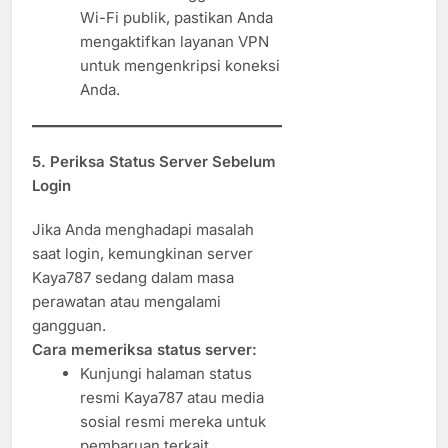
Wi-Fi publik, pastikan Anda
mengaktifkan layanan VPN
untuk mengenkripsi koneksi
Anda.
5. Periksa Status Server Sebelum
Login
Jika Anda menghadapi masalah
saat login, kemungkinan server
Kaya787 sedang dalam masa
perawatan atau mengalami
gangguan.
Cara memeriksa status server:
Kunjungi halaman status
resmi Kaya787 atau media
sosial resmi mereka untuk
pembaruan terkait.