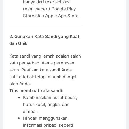
hanya dari toko aplikasi
resmi seperti Google Play
Store atau Apple App Store.
2. Gunakan Kata Sandi yang Kuat
dan Unik
Kata sandi yang lemah adalah salah
satu penyebab utama peretasan
akun. Pastikan kata sandi Anda
sulit ditebak tetapi mudah diingat
oleh Anda.
Tips membuat kata sandi:
Kombinasikan huruf besar,
huruf kecil, angka, dan
simbol.
Hindari menggunakan
informasi pribadi seperti