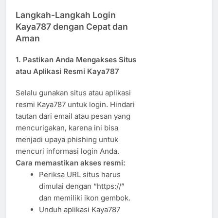
Langkah-Langkah Login
Kaya787 dengan Cepat dan
Aman
1. Pastikan Anda Mengakses Situs
atau Aplikasi Resmi Kaya787
Selalu gunakan situs atau aplikasi
resmi Kaya787 untuk login. Hindari
tautan dari email atau pesan yang
mencurigakan, karena ini bisa
menjadi upaya phishing untuk
mencuri informasi login Anda.
Cara memastikan akses resmi:
Periksa URL situs harus
dimulai dengan “https://”
dan memiliki ikon gembok.
Unduh aplikasi Kaya787