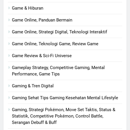
Game & Hiburan
Game Online, Panduan Bermain
Game Online, Strategi Digital, Teknologi Interaktif
Game Online, Teknologi Game, Review Game
Game Review & Sci-Fi Universe
Gameplay Strategy, Competitive Gaming, Mental
Performance, Game Tips
Gaming & Tren Digital
Gaming Sehat Tips Gaming Kesehatan Mental Lifestyle
Gaming, Strategi Pokémon, Move Set Taktis, Status &
Statistik, Competitive Pokémon, Control Battle,
Serangan Debuff & Buff