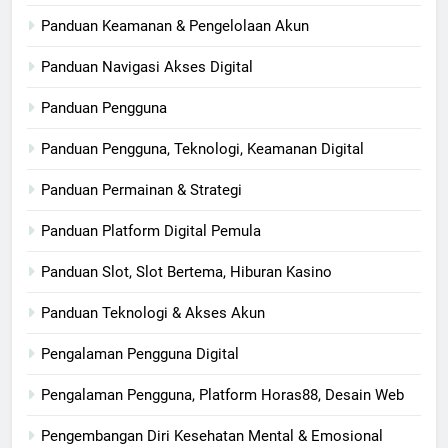
Panduan Keamanan & Pengelolaan Akun
Panduan Navigasi Akses Digital
Panduan Pengguna
Panduan Pengguna, Teknologi, Keamanan Digital
Panduan Permainan & Strategi
Panduan Platform Digital Pemula
Panduan Slot, Slot Bertema, Hiburan Kasino
Panduan Teknologi & Akses Akun
Pengalaman Pengguna Digital
Pengalaman Pengguna, Platform Horas88, Desain Web
Pengembangan Diri Kesehatan Mental & Emosional