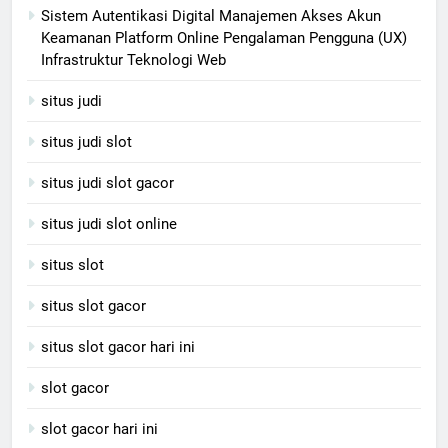
Sistem Autentikasi Digital Manajemen Akses Akun
Keamanan Platform Online Pengalaman Pengguna (UX)
Infrastruktur Teknologi Web
situs judi
situs judi slot
situs judi slot gacor
situs judi slot online
situs slot
situs slot gacor
situs slot gacor hari ini
slot gacor
slot gacor hari ini