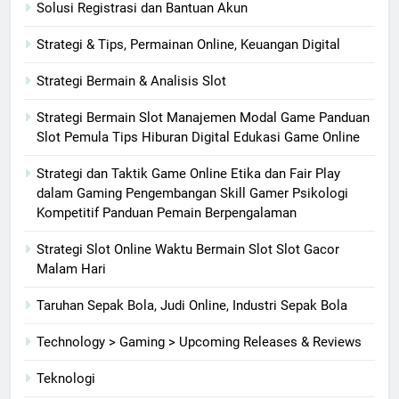
Solusi Registrasi dan Bantuan Akun
Strategi & Tips, Permainan Online, Keuangan Digital
Strategi Bermain & Analisis Slot
Strategi Bermain Slot Manajemen Modal Game Panduan
Slot Pemula Tips Hiburan Digital Edukasi Game Online
Strategi dan Taktik Game Online Etika dan Fair Play
dalam Gaming Pengembangan Skill Gamer Psikologi
Kompetitif Panduan Pemain Berpengalaman
Strategi Slot Online Waktu Bermain Slot Slot Gacor
Malam Hari
Taruhan Sepak Bola, Judi Online, Industri Sepak Bola
Technology > Gaming > Upcoming Releases & Reviews
Teknologi