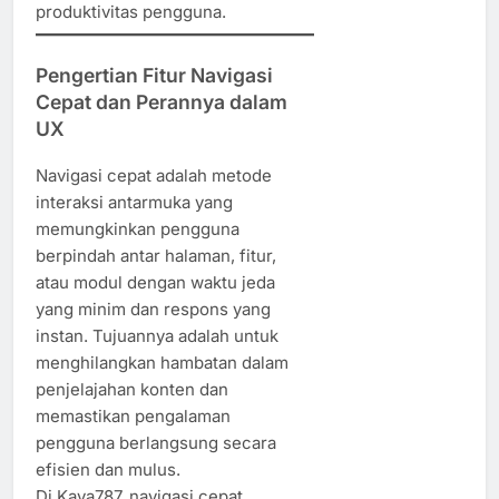
produktivitas pengguna.
Pengertian Fitur Navigasi
Cepat dan Perannya dalam
UX
Navigasi cepat adalah metode
interaksi antarmuka yang
memungkinkan pengguna
berpindah antar halaman, fitur,
atau modul dengan waktu jeda
yang minim dan respons yang
instan. Tujuannya adalah untuk
menghilangkan hambatan dalam
penjelajahan konten dan
memastikan pengalaman
pengguna berlangsung secara
efisien dan mulus.
Di Kaya787, navigasi cepat