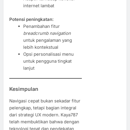
internet lambat
Potensi peningkatan:
Penambahan fitur
breadcrumb navigation
untuk pengalaman yang
lebih kontekstual
Opsi personalisasi menu
untuk pengguna tingkat
lanjut
Kesimpulan
Navigasi cepat bukan sekadar fitur
pelengkap, tetapi bagian integral
dari strategi UX modern. Kaya787
telah membuktikan bahwa dengan
teknologi tepat dan pendekatan