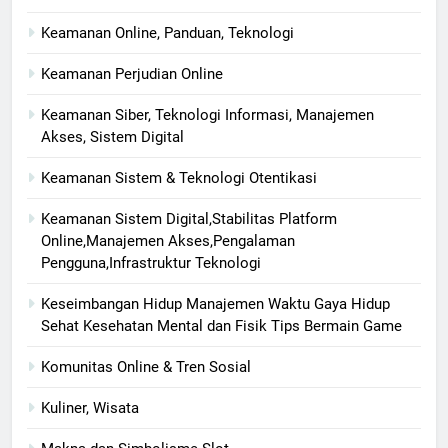
Keamanan Online, Panduan, Teknologi
Keamanan Perjudian Online
Keamanan Siber, Teknologi Informasi, Manajemen
Akses, Sistem Digital
Keamanan Sistem & Teknologi Otentikasi
Keamanan Sistem Digital,Stabilitas Platform
Online,Manajemen Akses,Pengalaman
Pengguna,Infrastruktur Teknologi
Keseimbangan Hidup Manajemen Waktu Gaya Hidup
Sehat Kesehatan Mental dan Fisik Tips Bermain Game
Komunitas Online & Tren Sosial
Kuliner, Wisata