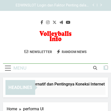
Skip
Cara Login Edwinslot Saat Browser Tidak
to
Merespons dengan Langkah Aman dan Praktis
content
Lebah4D Login Mobile Friendly untuk Akses Lebih
Fleksibel dan Aman
TIARA4D Link Alternatif dan Pentingnya Koneksi
Internet Stabil
EDWINSLOT Login dan Faktor Penting dalam
Menjaga Kenyamanan Pengguna
Volleyballs Info
Ikuti Perkembangan Dunia Bola Voli
Cara Login Edwinslot Saat Browser Tidak
NEWSLETTER
RANDOM NEWS
Merespons dengan Langkah Aman dan Praktis
Dengan Volleyballs Info. Berita, Tips,
Lebah4D Login Mobile Friendly untuk Akses Lebih
Dan Panduan Permainan Bola Voli
Fleksibel dan Aman
MENU
Untuk Penggemar Olahraga.
ARA4D Link Alternatif dan Pentingnya Koneksi Internet Stabil
HEADLINES
Weeks Ago
Home
performa UI