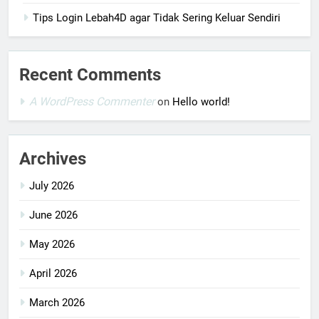
Tips Login Lebah4D agar Tidak Sering Keluar Sendiri
Recent Comments
A WordPress Commenter
on
Hello world!
Archives
July 2026
June 2026
May 2026
April 2026
March 2026