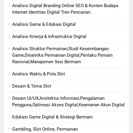
Analisis Digital Branding Online SEO & Konten Budaya
Internet Identitas Digital Tren Pencarian.
Analisis Game & Edukasi Digital
Analisis Kinerja & Infrastruktur Digital
Analisis Struktur Permainan,Studi Keseimbangan
Game,Dinamika Permainan Digital,Perilaku Pemain
Rasional,Manajemen Sesi Bermain
Analisis Waktu & Pola Slot
Desain & Tema Slot
Desain UI/UX,Arsitektur Informasi,Pengalaman
Pengguna,Optimasi Akses Digital,Keamanan Akun Digital
Edukasi Game Digital & Strategi Bermain
Gambling, Slot Online, Permainan