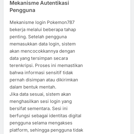
Mekanisme Autentikasi
Pengguna
Mekanisme login Pokemon787
bekerja melalui beberapa tahap
penting. Setelah pengguna
memasukkan data login, sistem
akan mencocokkannya dengan
data yang tersimpan secara
terenkripsi. Proses ini memastikan
bahwa informasi sensitif tidak
pernah disimpan atau dikirimkan
dalam bentuk mentah.
Jika data sesuai, sistem akan
menghasilkan sesi login yang
bersifat sementara. Sesi ini
berfungsi sebagai identitas digital
pengguna selama mengakses
platform, sehingga pengguna tidak