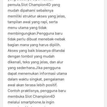
pemula.Slot Champion4D yang
mudah dipahami sebaiknya
memiliki struktur akses yang jelas,
tampilan awal yang rapi, serta
menu utama yang tidak
membingungkan.Pengguna baru
tidak perlu dibuat menebak-nebak
bagian mana yang harus dipilih.
Akses yang baik biasanya ditandai
dengan tombol yang mudah
dikenali, teks yang jelas, dan alur
yang sederhana.Jika pengguna
dapat menemukan informasi utama
dalam waktu singkat, pengalaman
awal akan terasa lebih positif.
Contoh praktisnya, pengguna baru
membuka Slot Champion4D
melalui smartphone.Ia ingin