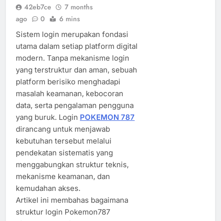
42eb7ce
7 months
ago
0
6 mins
Sistem login merupakan fondasi
utama dalam setiap platform digital
modern. Tanpa mekanisme login
yang terstruktur dan aman, sebuah
platform berisiko menghadapi
masalah keamanan, kebocoran
data, serta pengalaman pengguna
yang buruk. Login
POKEMON 787
dirancang untuk menjawab
kebutuhan tersebut melalui
pendekatan sistematis yang
menggabungkan struktur teknis,
mekanisme keamanan, dan
kemudahan akses.
Artikel ini membahas bagaimana
struktur login Pokemon787