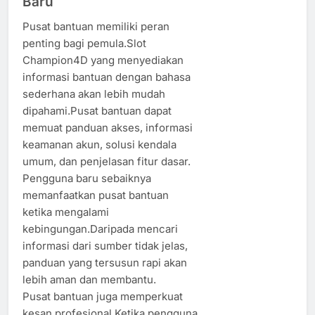
Baru
Pusat bantuan memiliki peran
penting bagi pemula.Slot
Champion4D yang menyediakan
informasi bantuan dengan bahasa
sederhana akan lebih mudah
dipahami.Pusat bantuan dapat
memuat panduan akses, informasi
keamanan akun, solusi kendala
umum, dan penjelasan fitur dasar.
Pengguna baru sebaiknya
memanfaatkan pusat bantuan
ketika mengalami
kebingungan.Daripada mencari
informasi dari sumber tidak jelas,
panduan yang tersusun rapi akan
lebih aman dan membantu.
Pusat bantuan juga memperkuat
kesan profesional.Ketika pengguna