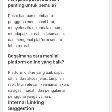
penting untuk pemula?
Pusat bantuan membantu
pengguna memahami fitur,
menyelesaikan kendala umum,
mendapatkan arahan keamanan,
dan mengenal platform secara
lebih terarah.
Bagaimana cara menilai
platform online yang baik?
Platform online yang baik dapat
dinilai dari akses jelas, tampilan
rapi, fitur relevan, keamanan akun,
navigasi mudah, dan pengalaman
pengguna yang nyaman.
Internal Linking
Suggestion