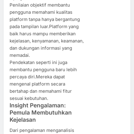
Penilaian objektif membantu
pengguna memahami kualitas
platform tanpa hanya bergantung
pada tampilan luar.Platform yang
baik harus mampu memberikan
kejelasan, kenyamanan, keamanan,
dan dukungan informasi yang
memadai.
Pendekatan seperti ini juga
membantu pengguna baru lebih
percaya diri.Mereka dapat
mengenal platform secara
bertahap dan memahami fitur
sesuai kebutuhan.
Insight Pengalaman:
Pemula Membutuhkan
Kejelasan
Dari pengalaman menganalisis