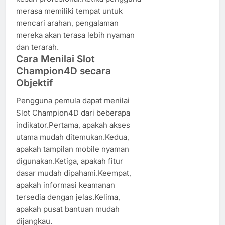
merasa memiliki tempat untuk
mencari arahan, pengalaman
mereka akan terasa lebih nyaman
dan terarah.
Cara Menilai Slot
Champion4D secara
Objektif
Pengguna pemula dapat menilai
Slot Champion4D dari beberapa
indikator.Pertama, apakah akses
utama mudah ditemukan.Kedua,
apakah tampilan mobile nyaman
digunakan.Ketiga, apakah fitur
dasar mudah dipahami.Keempat,
apakah informasi keamanan
tersedia dengan jelas.Kelima,
apakah pusat bantuan mudah
dijangkau.