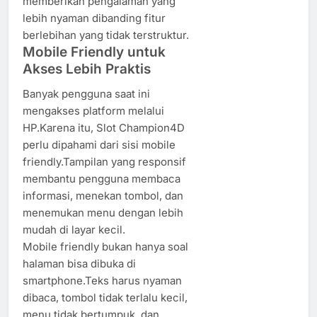
memberikan pengalaman yang
lebih nyaman dibanding fitur
berlebihan yang tidak terstruktur.
Mobile Friendly untuk
Akses Lebih Praktis
Banyak pengguna saat ini
mengakses platform melalui
HP.Karena itu, Slot Champion4D
perlu dipahami dari sisi mobile
friendly.Tampilan yang responsif
membantu pengguna membaca
informasi, menekan tombol, dan
menemukan menu dengan lebih
mudah di layar kecil.
Mobile friendly bukan hanya soal
halaman bisa dibuka di
smartphone.Teks harus nyaman
dibaca, tombol tidak terlalu kecil,
menu tidak bertumpuk, dan