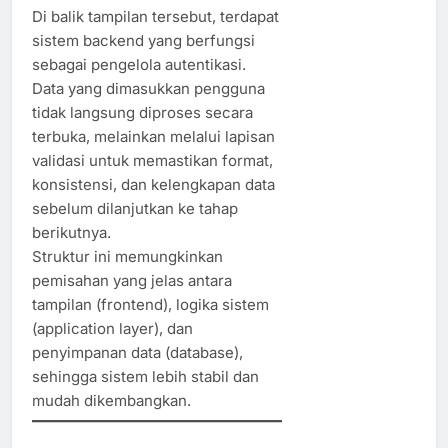
Di balik tampilan tersebut, terdapat
sistem backend yang berfungsi
sebagai pengelola autentikasi.
Data yang dimasukkan pengguna
tidak langsung diproses secara
terbuka, melainkan melalui lapisan
validasi untuk memastikan format,
konsistensi, dan kelengkapan data
sebelum dilanjutkan ke tahap
berikutnya.
Struktur ini memungkinkan
pemisahan yang jelas antara
tampilan (frontend), logika sistem
(application layer), dan
penyimpanan data (database),
sehingga sistem lebih stabil dan
mudah dikembangkan.