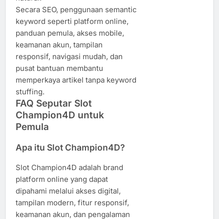
Secara SEO, penggunaan semantic
keyword seperti platform online,
panduan pemula, akses mobile,
keamanan akun, tampilan
responsif, navigasi mudah, dan
pusat bantuan membantu
memperkaya artikel tanpa keyword
stuffing.
FAQ Seputar Slot
Champion4D untuk
Pemula
Apa itu Slot Champion4D?
Slot Champion4D adalah brand
platform online yang dapat
dipahami melalui akses digital,
tampilan modern, fitur responsif,
keamanan akun, dan pengalaman