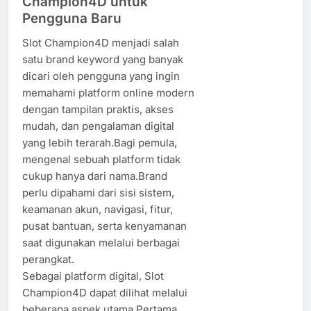
Champion4D untuk
Pengguna Baru
Slot Champion4D menjadi salah
satu brand keyword yang banyak
dicari oleh pengguna yang ingin
memahami platform online modern
dengan tampilan praktis, akses
mudah, dan pengalaman digital
yang lebih terarah.Bagi pemula,
mengenal sebuah platform tidak
cukup hanya dari nama.Brand
perlu dipahami dari sisi sistem,
keamanan akun, navigasi, fitur,
pusat bantuan, serta kenyamanan
saat digunakan melalui berbagai
perangkat.
Sebagai platform digital, Slot
Champion4D dapat dilihat melalui
beberapa aspek utama.Pertama,