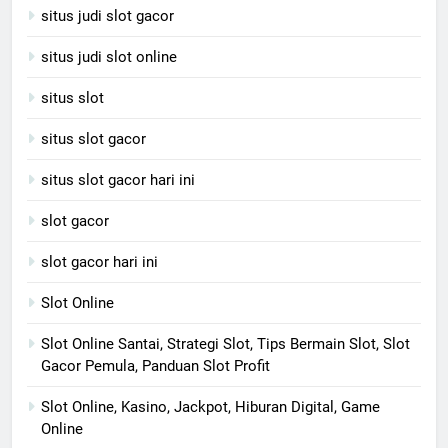
situs judi slot gacor
situs judi slot online
situs slot
situs slot gacor
situs slot gacor hari ini
slot gacor
slot gacor hari ini
Slot Online
Slot Online Santai, Strategi Slot, Tips Bermain Slot, Slot
Gacor Pemula, Panduan Slot Profit
Slot Online, Kasino, Jackpot, Hiburan Digital, Game
Online