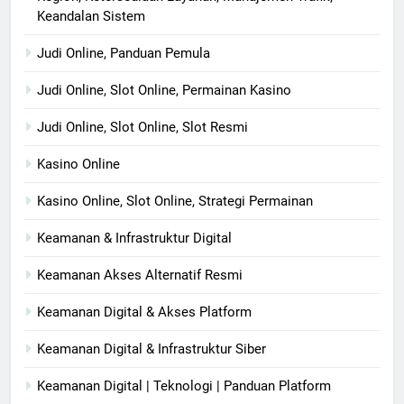
Keandalan Sistem
Judi Online, Panduan Pemula
Judi Online, Slot Online, Permainan Kasino
Judi Online, Slot Online, Slot Resmi
Kasino Online
Kasino Online, Slot Online, Strategi Permainan
Keamanan & Infrastruktur Digital
Keamanan Akses Alternatif Resmi
Keamanan Digital & Akses Platform
Keamanan Digital & Infrastruktur Siber
Keamanan Digital | Teknologi | Panduan Platform