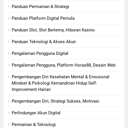
Panduan Permainan & Strategi
Panduan Platform Digital Pemula
Panduan Slot, Slot Bertema, Hiburan Kasino
Panduan Teknologi & Akses Akun
Pengalaman Pengguna Digital
Pengalaman Pengguna, Platform Horas88, Desain Web
Pengembangan Diri Kesehatan Mental & Emosional
Mindset & Psikologi Kemandirian Hidup Self-
Improvement Harian
Pengembangan Diri, Strategi Sukses, Motivasi.
Perlindungan Akun Digital
Permainan & Teknologi