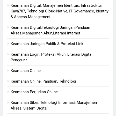
Keamanan Digital, Manajemen Identitas, Infrastruktur
Kaya787, Teknologi Cloud-Native, IT Governance, Identity
& Access Management
Keamanan Digital,Teknologi Jaringan,Panduan
Akses,Manajemen Akun,Literasi Internet
Keamanan Jaringan Publik & Proteksi Link
Keamanan Login, Proteksi Akun, Literasi Digital
Pengguna
Keamanan Online
Keamanan Online, Panduan, Teknologi
Keamanan Perjudian Online
Keamanan Siber, Teknologi Informasi, Manajemen
Akses, Sistem Digital