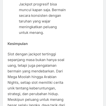
Jackpot progresif bisa
muncul kapan saja. Bermain
secara konsisten dengan
taruhan yang wajar
meningkatkan peluang
untuk menang.
Kesimpulan
Slot dengan jackpot tertinggi
sepanjang masa bukan hanya soal
uang, tetapi juga pengalaman
bermain yang mendebarkan. Dari
Mega Moolah hingga Arabian
Nights, setiap slot memiliki cerita
unik tentang keberuntungan,
strategi, dan perubahan hidup.
Meskipun peluang untuk menang
besar selalu langka, daya tarik dari