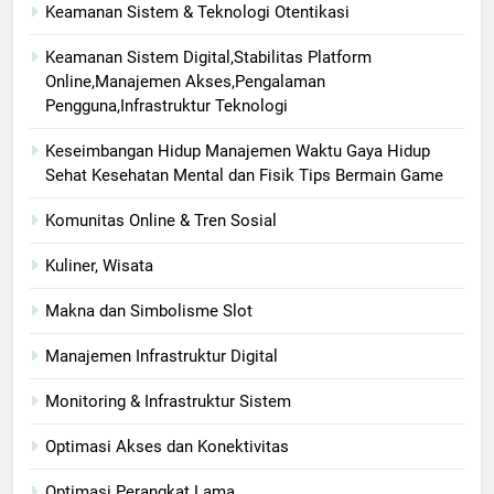
Keamanan Sistem & Teknologi Otentikasi
Keamanan Sistem Digital,Stabilitas Platform
Online,Manajemen Akses,Pengalaman
Pengguna,Infrastruktur Teknologi
Keseimbangan Hidup Manajemen Waktu Gaya Hidup
Sehat Kesehatan Mental dan Fisik Tips Bermain Game
Komunitas Online & Tren Sosial
Kuliner, Wisata
Makna dan Simbolisme Slot
Manajemen Infrastruktur Digital
Monitoring & Infrastruktur Sistem
Optimasi Akses dan Konektivitas
Optimasi Perangkat Lama