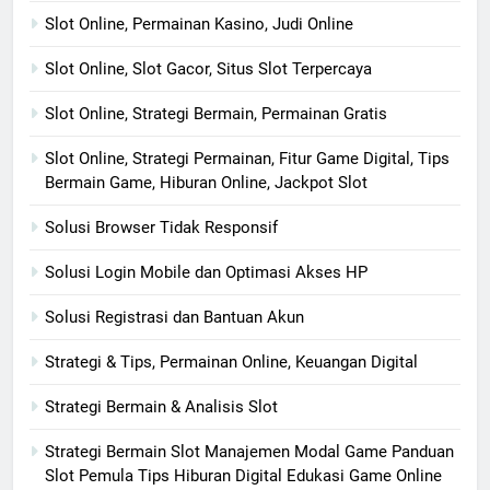
Slot Online, Permainan Kasino, Judi Online
Slot Online, Slot Gacor, Situs Slot Terpercaya
Slot Online, Strategi Bermain, Permainan Gratis
Slot Online, Strategi Permainan, Fitur Game Digital, Tips
Bermain Game, Hiburan Online, Jackpot Slot
Solusi Browser Tidak Responsif
Solusi Login Mobile dan Optimasi Akses HP
Solusi Registrasi dan Bantuan Akun
Strategi & Tips, Permainan Online, Keuangan Digital
Strategi Bermain & Analisis Slot
Strategi Bermain Slot Manajemen Modal Game Panduan
Slot Pemula Tips Hiburan Digital Edukasi Game Online