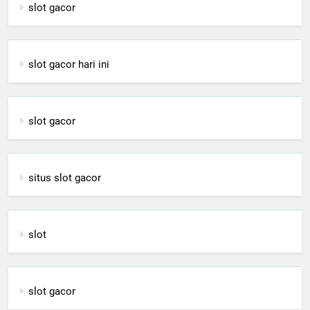
slot gacor
slot gacor hari ini
slot gacor
situs slot gacor
slot
slot gacor