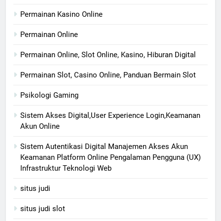
Permainan Kasino Online
Permainan Online
Permainan Online, Slot Online, Kasino, Hiburan Digital
Permainan Slot, Casino Online, Panduan Bermain Slot
Psikologi Gaming
Sistem Akses Digital,User Experience Login,Keamanan
Akun Online
Sistem Autentikasi Digital Manajemen Akses Akun
Keamanan Platform Online Pengalaman Pengguna (UX)
Infrastruktur Teknologi Web
situs judi
situs judi slot