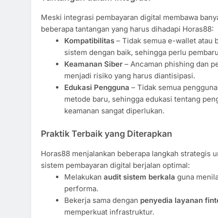
Meski integrasi pembayaran digital membawa bany
beberapa tantangan yang harus dihadapi Horas88:
Kompatibilitas
– Tidak semua e-wallet atau
sistem dengan baik, sehingga perlu pembaru
Keamanan Siber
– Ancaman phishing dan pen
menjadi risiko yang harus diantisipasi.
Edukasi Pengguna
– Tidak semua pengguna 
metode baru, sehingga edukasi tentang pe
keamanan sangat diperlukan.
Praktik Terbaik yang Diterapkan
Horas88 menjalankan beberapa langkah strategis 
sistem pembayaran digital berjalan optimal:
Melakukan
audit sistem berkala
guna menila
performa.
Bekerja sama dengan
penyedia layanan fin
memperkuat infrastruktur.