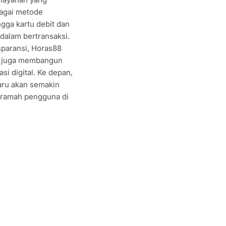
agai metode
gga kartu debit dan
dalam bertransaksi.
sparansi, Horas88
pi juga membangun
si digital. Ke depan,
baru akan semakin
 ramah pengguna di