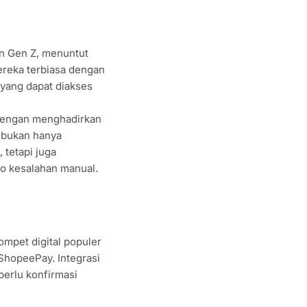
n Gen Z, menuntut
Mereka terbiasa dengan
yang dapat diakses
dengan menghadirkan
i bukan hanya
tetapi juga
ko kesalahan manual.
mpet digital populer
 ShopeePay. Integrasi
perlu konfirmasi