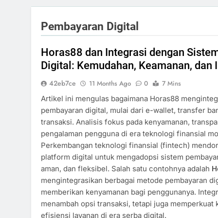
Pembayaran Digital
Horas88 dan Integrasi dengan Sist
Digital: Kemudahan, Keamanan, dan 
42eb7ce
11 Months Ago
0
7 Mins
Artikel ini mengulas bagaimana Horas88 menginteg
pembayaran digital, mulai dari e-wallet, transfer 
transaksi. Analisis fokus pada kenyamanan, transpa
pengalaman pengguna di era teknologi finansial m
Perkembangan teknologi finansial (fintech) mendo
platform digital untuk mengadopsi sistem pembayar
aman, dan fleksibel. Salah satu contohnya adalah
H
mengintegrasikan berbagai metode pembayaran dig
memberikan kenyamanan bagi penggunanya. Integra
menambah opsi transaksi, tetapi juga memperkuat
efisiensi layanan di era serba digital.