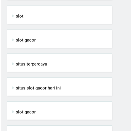
slot
slot gacor
situs terpercaya
situs slot gacor hari ini
slot gacor