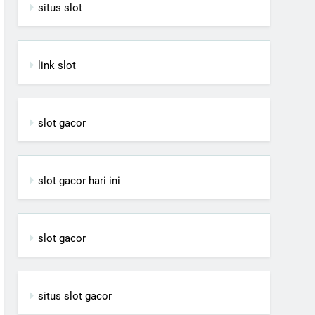
situs slot
link slot
slot gacor
slot gacor hari ini
slot gacor
situs slot gacor