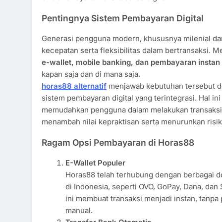
Pentingnya Sistem Pembayaran Digital
Generasi pengguna modern, khususnya milenial da
kecepatan serta fleksibilitas dalam bertransaksi. 
e-wallet, mobile banking, dan pembayaran instan
kapan saja dan di mana saja.
horas88 alternatif
menjawab kebutuhan tersebut 
sistem pembayaran digital yang terintegrasi. Hal in
memudahkan pengguna dalam melakukan transaksi, 
menambah nilai kepraktisan serta menurunkan risi
Ragam Opsi Pembayaran di Horas88
E-Wallet Populer
Horas88 telah terhubung dengan berbagai do
di Indonesia, seperti OVO, GoPay, Dana, dan
ini membuat transaksi menjadi instan, tanpa 
manual.