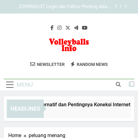
Skip
Cara Login Edwinslot Saat Browser Tidak
to
Merespons dengan Langkah Aman dan Praktis
content
Lebah4D Login Mobile Friendly untuk Akses Lebih
Fleksibel dan Aman
TIARA4D Link Alternatif dan Pentingnya Koneksi
Internet Stabil
EDWINSLOT Login dan Faktor Penting dalam
Menjaga Kenyamanan Pengguna
Volleyballs Info
Ikuti Perkembangan Dunia Bola Voli
Cara Login Edwinslot Saat Browser Tidak
NEWSLETTER
RANDOM NEWS
Merespons dengan Langkah Aman dan Praktis
Dengan Volleyballs Info. Berita, Tips,
Lebah4D Login Mobile Friendly untuk Akses Lebih
Dan Panduan Permainan Bola Voli
Fleksibel dan Aman
MENU
Untuk Penggemar Olahraga.
ARA4D Link Alternatif dan Pentingnya Koneksi Internet Stabil
HEADLINES
Weeks Ago
Home
peluang menang