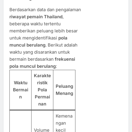
Berdasarkan data dan pengalaman
riwayat pemain Thailand
,
beberapa waktu tertentu
memberikan peluang lebih besar
untuk mengidentifikasi
pola
muncul berulang
. Berikut adalah
waktu yang disarankan untuk
bermain berdasarkan
frekuensi
pola muncul berulang
:
Karakte
Waktu
ristik
Peluang
Bermai
Pola
Menang
n
Permai
nan
Kemena
ngan
Volume
kecil