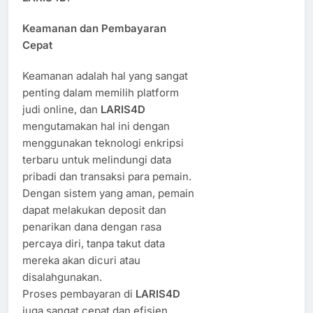
Keamanan dan Pembayaran
Cepat
Keamanan adalah hal yang sangat
penting dalam memilih platform
judi online, dan
LARIS4D
mengutamakan hal ini dengan
menggunakan teknologi enkripsi
terbaru untuk melindungi data
pribadi dan transaksi para pemain.
Dengan sistem yang aman, pemain
dapat melakukan deposit dan
penarikan dana dengan rasa
percaya diri, tanpa takut data
mereka akan dicuri atau
disalahgunakan.
Proses pembayaran di
LARIS4D
juga sangat cepat dan efisien.