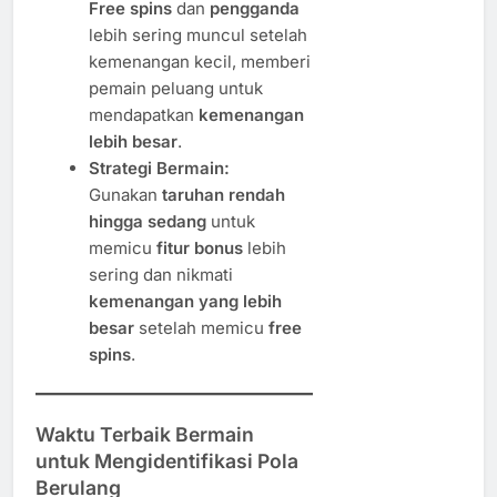
Free spins
dan
pengganda
lebih sering muncul setelah
kemenangan kecil, memberi
pemain peluang untuk
mendapatkan
kemenangan
lebih besar
.
Strategi Bermain:
Gunakan
taruhan rendah
hingga sedang
untuk
memicu
fitur bonus
lebih
sering dan nikmati
kemenangan yang lebih
besar
setelah memicu
free
spins
.
Waktu Terbaik Bermain
untuk Mengidentifikasi Pola
Berulang