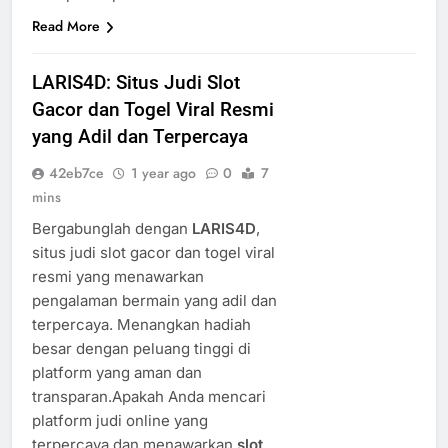
Read More
LARIS4D: Situs Judi Slot
Gacor dan Togel Viral Resmi
yang Adil dan Terpercaya
42eb7ce
1 year ago
0
7
mins
Bergabunglah dengan
LARIS4D
,
situs judi slot gacor dan togel viral
resmi yang menawarkan
pengalaman bermain yang adil dan
terpercaya. Menangkan hadiah
besar dengan peluang tinggi di
platform yang aman dan
transparan.Apakah Anda mencari
platform judi online yang
terpercaya dan menawarkan
slot