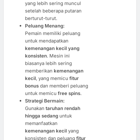
yang lebih sering muncul
setelah beberapa putaran
berturut-turut.
Peluang Menang:
Pemain memiliki peluang
untuk mendapatkan
kemenangan kecil yang
konsisten
. Mesin ini
biasanya lebih sering
memberikan
kemenangan
kecil
, yang memicu
fitur
bonus
dan memberi peluang
untuk memicu
free spins
.
Strategi Bermain:
Gunakan
taruhan rendah
hingga sedang
untuk
memanfaatkan
kemenangan kecil
yang
konsisten dan peluang
fitur