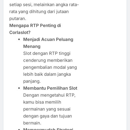
setiap sesi, melainkan angka rata-
rata yang dihitung dari jutaan
putaran.
Mengapa RTP Penting di
Corlaslot?
Menjadi Acuan Peluang
Menang
Slot dengan RTP tinggi
cenderung memberikan
pengembalian modal yang
lebih baik dalam jangka
panjang.
Membantu Pemilihan Slot
Dengan mengetahui RTP,
kamu bisa memilih
permainan yang sesuai
dengan gaya dan tujuan
bermain.
Mempermudah Strategi