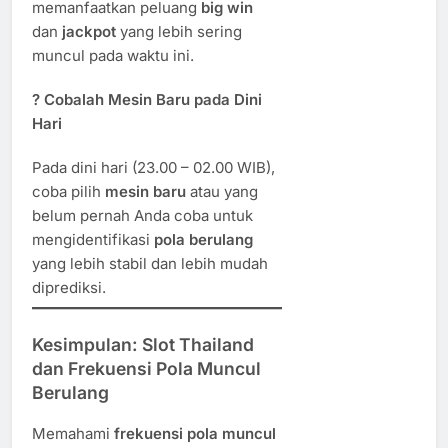
memanfaatkan peluang
big win
dan
jackpot
yang lebih sering
muncul pada waktu ini.
?
Cobalah Mesin Baru pada Dini
Hari
Pada dini hari (23.00 – 02.00 WIB),
coba pilih
mesin baru
atau yang
belum pernah Anda coba untuk
mengidentifikasi
pola berulang
yang lebih stabil dan lebih mudah
diprediksi.
Kesimpulan: Slot Thailand
dan Frekuensi Pola Muncul
Berulang
Memahami
frekuensi pola muncul