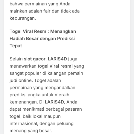
bahwa permainan yang Anda
mainkan adalah fair dan tidak ada
kecurangan.
Togel Viral Resmi: Menangkan
Hadiah Besar dengan Prediksi
Tepat
Selain
slot gacor
,
LARIS4D
juga
menawarkan
togel viral resmi
yang
sangat populer di kalangan pemain
judi online. Togel adalah
permainan yang mengandalkan
prediksi angka untuk meraih
kemenangan. Di
LARIS4D
, Anda
dapat menikmati berbagai pasaran
togel, baik lokal maupun
internasional, dengan peluang
menang yang besar.