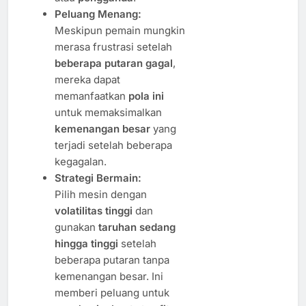
Peluang Menang:
Meskipun pemain mungkin
merasa frustrasi setelah
beberapa putaran gagal
,
mereka dapat
memanfaatkan
pola ini
untuk memaksimalkan
kemenangan besar
yang
terjadi setelah beberapa
kegagalan.
Strategi Bermain:
Pilih mesin dengan
volatilitas tinggi
dan
gunakan
taruhan sedang
hingga tinggi
setelah
beberapa putaran tanpa
kemenangan besar. Ini
memberi peluang untuk