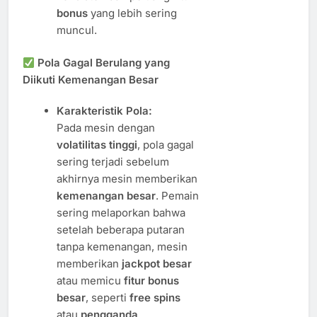
bonus
yang lebih sering
muncul.
Pola Gagal Berulang yang
Diikuti Kemenangan Besar
Karakteristik Pola:
Pada mesin dengan
volatilitas tinggi
, pola gagal
sering terjadi sebelum
akhirnya mesin memberikan
kemenangan besar
. Pemain
sering melaporkan bahwa
setelah beberapa putaran
tanpa kemenangan, mesin
memberikan
jackpot besar
atau memicu
fitur bonus
besar
, seperti
free spins
atau
pengganda
.