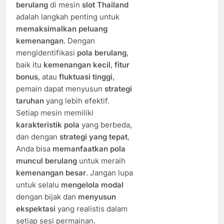
berulang
di mesin
slot Thailand
adalah langkah penting untuk
memaksimalkan peluang
kemenangan
. Dengan
mengidentifikasi
pola berulang
,
baik itu
kemenangan kecil
,
fitur
bonus
, atau
fluktuasi tinggi
,
pemain dapat menyusun
strategi
taruhan
yang lebih efektif.
Setiap mesin memiliki
karakteristik pola
yang berbeda,
dan dengan
strategi yang tepat
,
Anda bisa
memanfaatkan pola
muncul berulang
untuk meraih
kemenangan besar
. Jangan lupa
untuk selalu
mengelola modal
dengan bijak dan
menyusun
ekspektasi
yang realistis dalam
setiap sesi permainan.