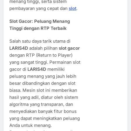
menang tinggi, serta sistem
pembayaran yang cepat dan
slot
.
Slot Gacor: Peluang Menang
Tinggi dengan RTP Terbaik
Salah satu daya tarik utama di
LARIS4D
adalah pilihan
slot gacor
dengan RTP (Return to Player)
yang sangat tinggi. Permainan slot
gacor di
LARIS4D
memiliki
peluang menang yang jauh lebih
besar dibandingkan dengan slot
biasa. Mesin slot ini memberikan
hasil yang adil, diatur oleh sistem
algoritma yang transparan, dan
menyediakan banyak fitur bonus
yang dapat meningkatkan peluang
Anda untuk menang.