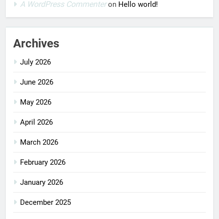
A WordPress Commenter
on
Hello world!
Archives
July 2026
June 2026
May 2026
April 2026
March 2026
February 2026
January 2026
December 2025