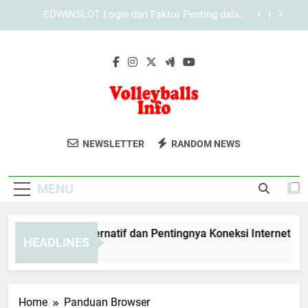
Skip
Cara Login Edwinslot Saat Browser Tidak
to
Merespons dengan Langkah Aman dan Praktis
content
Lebah4D Login Mobile Friendly untuk Akses Lebih
Fleksibel dan Aman
TIARA4D Link Alternatif dan Pentingnya Koneksi
Internet Stabil
EDWINSLOT Login dan Faktor Penting dalam
Menjaga Kenyamanan Pengguna
Volleyballs Info
Ikuti Perkembangan Dunia Bola Voli
Cara Login Edwinslot Saat Browser Tidak
NEWSLETTER
RANDOM NEWS
Merespons dengan Langkah Aman dan Praktis
Dengan Volleyballs Info. Berita, Tips,
Lebah4D Login Mobile Friendly untuk Akses Lebih
Dan Panduan Permainan Bola Voli
Fleksibel dan Aman
MENU
Untuk Penggemar Olahraga.
ARA4D Link Alternatif dan Pentingnya Koneksi Internet Stabil
HEADLINES
Weeks Ago
Home
Panduan Browser