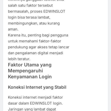
salah satu faktor tersebut
bermasalah, proses EDWINSLOT
login bisa terasa lambat,
membingungkan, atau kurang
aman.
Karena itu, penting bagi pengguna
untuk memahami faktor-faktor
pendukung agar akses tetap lancar
dan pengalaman digital menjadi
lebih teratur.
Faktor Utama yang
Mempengaruhi
Kenyamanan Login
Koneksi Internet yang Stabil
Koneksi internet menjadi faktor
dasar dalam EDWINSLOT login.
Jaringan yang lambat dapat