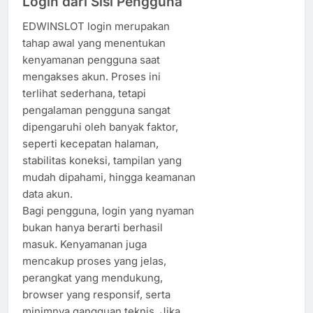
Login dari Sisi Pengguna
EDWINSLOT login merupakan
tahap awal yang menentukan
kenyamanan pengguna saat
mengakses akun. Proses ini
terlihat sederhana, tetapi
pengalaman pengguna sangat
dipengaruhi oleh banyak faktor,
seperti kecepatan halaman,
stabilitas koneksi, tampilan yang
mudah dipahami, hingga keamanan
data akun.
Bagi pengguna, login yang nyaman
bukan hanya berarti berhasil
masuk. Kenyamanan juga
mencakup proses yang jelas,
perangkat yang mendukung,
browser yang responsif, serta
minimnya gangguan teknis. Jika