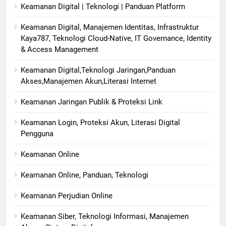
Keamanan Digital | Teknologi | Panduan Platform
Keamanan Digital, Manajemen Identitas, Infrastruktur
Kaya787, Teknologi Cloud-Native, IT Governance, Identity
& Access Management
Keamanan Digital,Teknologi Jaringan,Panduan
Akses,Manajemen Akun,Literasi Internet
Keamanan Jaringan Publik & Proteksi Link
Keamanan Login, Proteksi Akun, Literasi Digital
Pengguna
Keamanan Online
Keamanan Online, Panduan, Teknologi
Keamanan Perjudian Online
Keamanan Siber, Teknologi Informasi, Manajemen