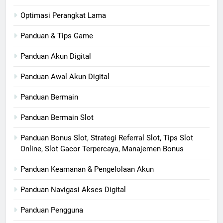
Optimasi Perangkat Lama
Panduan & Tips Game
Panduan Akun Digital
Panduan Awal Akun Digital
Panduan Bermain
Panduan Bermain Slot
Panduan Bonus Slot, Strategi Referral Slot, Tips Slot
Online, Slot Gacor Terpercaya, Manajemen Bonus
Panduan Keamanan & Pengelolaan Akun
Panduan Navigasi Akses Digital
Panduan Pengguna