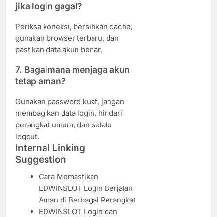
jika login gagal?
Periksa koneksi, bersihkan cache,
gunakan browser terbaru, dan
pastikan data akun benar.
7. Bagaimana menjaga akun
tetap aman?
Gunakan password kuat, jangan
membagikan data login, hindari
perangkat umum, dan selalu
logout.
Internal Linking
Suggestion
Cara Memastikan
EDWINSLOT Login Berjalan
Aman di Berbagai Perangkat
EDWINSLOT Login dan