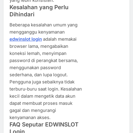
yang lebih konsisten.
Kesalahan yang Perlu
Dihindari
Beberapa kesalahan umum yang
mengganggu kenyamanan
edwinslot login
adalah memakai
browser lama, mengabaikan
koneksi lemah, menyimpan
password di perangkat bersama,
menggunakan password
sederhana, dan lupa logout.
Pengguna juga sebaiknya tidak
terburu-buru saat login. Kesalahan
kecil dalam mengetik data akun
dapat membuat proses masuk
gagal dan mengurangi
kenyamanan akses.
FAQ Seputar EDWINSLOT
Login