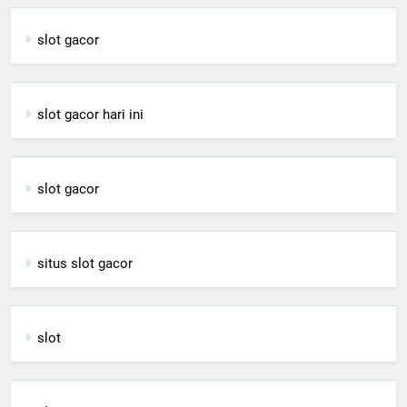
slot gacor
slot gacor hari ini
slot gacor
situs slot gacor
slot