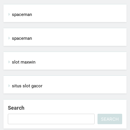
spaceman
spaceman
slot maxwin
situs slot gacor
Search
SEARCH