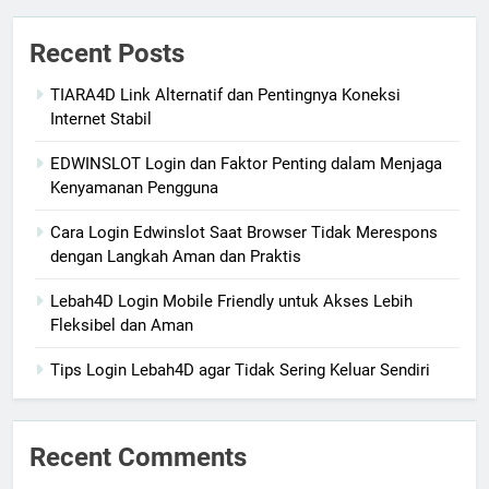
Recent Posts
TIARA4D Link Alternatif dan Pentingnya Koneksi
Internet Stabil
EDWINSLOT Login dan Faktor Penting dalam Menjaga
Kenyamanan Pengguna
Cara Login Edwinslot Saat Browser Tidak Merespons
dengan Langkah Aman dan Praktis
Lebah4D Login Mobile Friendly untuk Akses Lebih
Fleksibel dan Aman
Tips Login Lebah4D agar Tidak Sering Keluar Sendiri
Recent Comments