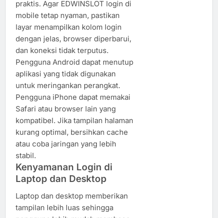
praktis. Agar EDWINSLOT login di
mobile tetap nyaman, pastikan
layar menampilkan kolom login
dengan jelas, browser diperbarui,
dan koneksi tidak terputus.
Pengguna Android dapat menutup
aplikasi yang tidak digunakan
untuk meringankan perangkat.
Pengguna iPhone dapat memakai
Safari atau browser lain yang
kompatibel. Jika tampilan halaman
kurang optimal, bersihkan cache
atau coba jaringan yang lebih
stabil.
Kenyamanan Login di
Laptop dan Desktop
Laptop dan desktop memberikan
tampilan lebih luas sehingga