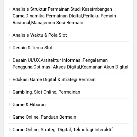
Analisis Struktur Permainan,Studi Keseimbangan
Game,Dinamika Permainan Digital,Perilaku Pemain
Rasional,Manajemen Sesi Bermain
Analisis Waktu & Pola Slot
Desain & Tema Slot
Desain UI/UX,Arsitektur Informasi,Pengalaman
Pengguna,Optimasi Akses Digital,Keamanan Akun Digital
Edukasi Game Digital & Strategi Bermain
Gambling, Slot Online, Permainan
Game & Hiburan
Game Online, Panduan Bermain
Game Online, Strategi Digital, Teknologi Interaktif