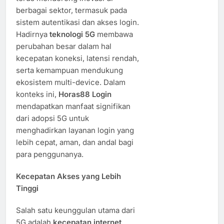
berbagai sektor, termasuk pada
sistem autentikasi dan akses login.
Hadirnya
teknologi 5G
membawa
perubahan besar dalam hal
kecepatan koneksi, latensi rendah,
serta kemampuan mendukung
ekosistem multi-device. Dalam
konteks ini,
Horas88 Login
mendapatkan manfaat signifikan
dari adopsi 5G untuk
menghadirkan layanan login yang
lebih cepat, aman, dan andal bagi
para penggunanya.
Kecepatan Akses yang Lebih
Tinggi
Salah satu keunggulan utama dari
5G adalah
kecepatan internet