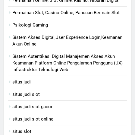
Permainan Online, Slot Online, Kasino, Hiburan Digital
Permainan Slot, Casino Online, Panduan Bermain Slot
Psikologi Gaming
Sistem Akses Digital,User Experience Login,Keamanan
Akun Online
Sistem Autentikasi Digital Manajemen Akses Akun
Keamanan Platform Online Pengalaman Pengguna (UX)
Infrastruktur Teknologi Web
situs judi
situs judi slot
situs judi slot gacor
situs judi slot online
situs slot