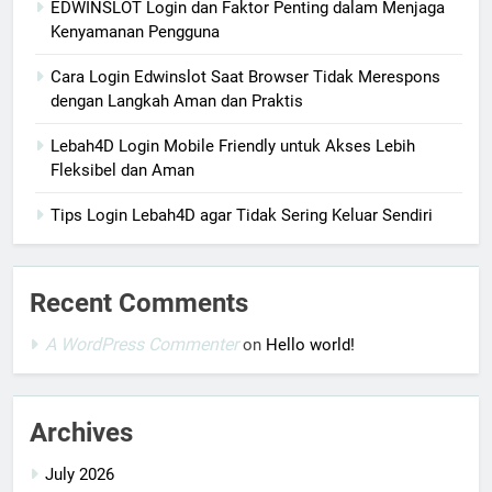
EDWINSLOT Login dan Faktor Penting dalam Menjaga
Kenyamanan Pengguna
Cara Login Edwinslot Saat Browser Tidak Merespons
dengan Langkah Aman dan Praktis
Lebah4D Login Mobile Friendly untuk Akses Lebih
Fleksibel dan Aman
Tips Login Lebah4D agar Tidak Sering Keluar Sendiri
Recent Comments
A WordPress Commenter
on
Hello world!
Archives
July 2026