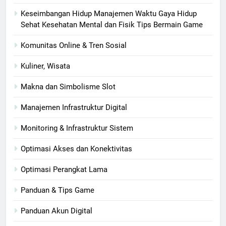
Keseimbangan Hidup Manajemen Waktu Gaya Hidup
Sehat Kesehatan Mental dan Fisik Tips Bermain Game
Komunitas Online & Tren Sosial
Kuliner, Wisata
Makna dan Simbolisme Slot
Manajemen Infrastruktur Digital
Monitoring & Infrastruktur Sistem
Optimasi Akses dan Konektivitas
Optimasi Perangkat Lama
Panduan & Tips Game
Panduan Akun Digital