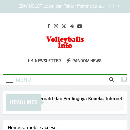
Skip
Cara Login Edwinslot Saat Browser Tidak
to
Merespons dengan Langkah Aman dan Praktis
content
Lebah4D Login Mobile Friendly untuk Akses Lebih
Fleksibel dan Aman
TIARA4D Link Alternatif dan Pentingnya Koneksi
Internet Stabil
EDWINSLOT Login dan Faktor Penting dalam
Menjaga Kenyamanan Pengguna
Volleyballs Info
Ikuti Perkembangan Dunia Bola Voli
Cara Login Edwinslot Saat Browser Tidak
NEWSLETTER
RANDOM NEWS
Merespons dengan Langkah Aman dan Praktis
Dengan Volleyballs Info. Berita, Tips,
Lebah4D Login Mobile Friendly untuk Akses Lebih
Dan Panduan Permainan Bola Voli
Fleksibel dan Aman
MENU
Untuk Penggemar Olahraga.
ARA4D Link Alternatif dan Pentingnya Koneksi Internet Stabil
HEADLINES
Weeks Ago
Home
mobile access