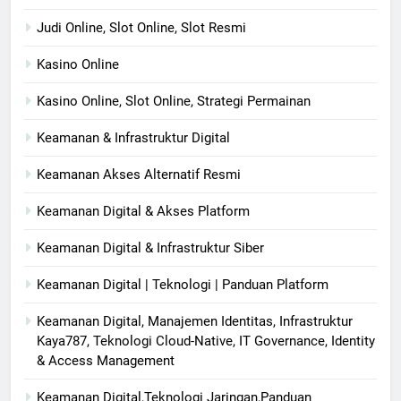
Judi Online, Slot Online, Slot Resmi
Kasino Online
Kasino Online, Slot Online, Strategi Permainan
Keamanan & Infrastruktur Digital
Keamanan Akses Alternatif Resmi
Keamanan Digital & Akses Platform
Keamanan Digital & Infrastruktur Siber
Keamanan Digital | Teknologi | Panduan Platform
Keamanan Digital, Manajemen Identitas, Infrastruktur
Kaya787, Teknologi Cloud-Native, IT Governance, Identity
& Access Management
Keamanan Digital,Teknologi Jaringan,Panduan