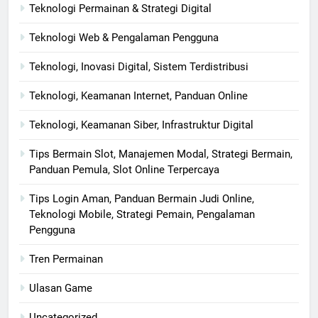
Teknologi Permainan & Strategi Digital
Teknologi Web & Pengalaman Pengguna
Teknologi, Inovasi Digital, Sistem Terdistribusi
Teknologi, Keamanan Internet, Panduan Online
Teknologi, Keamanan Siber, Infrastruktur Digital
Tips Bermain Slot, Manajemen Modal, Strategi Bermain,
Panduan Pemula, Slot Online Terpercaya
Tips Login Aman, Panduan Bermain Judi Online,
Teknologi Mobile, Strategi Pemain, Pengalaman
Pengguna
Tren Permainan
Ulasan Game
Uncategorized