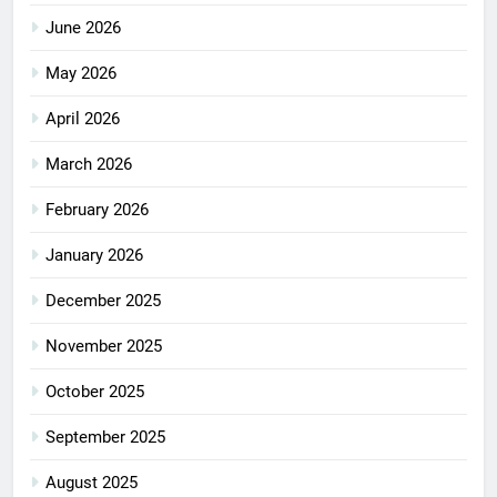
June 2026
May 2026
April 2026
March 2026
February 2026
January 2026
December 2025
November 2025
October 2025
September 2025
August 2025