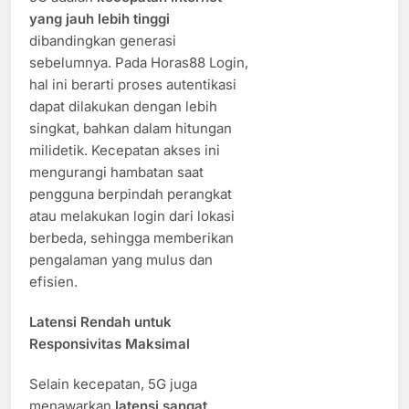
yang jauh lebih tinggi
dibandingkan generasi
sebelumnya. Pada Horas88 Login,
hal ini berarti proses autentikasi
dapat dilakukan dengan lebih
singkat, bahkan dalam hitungan
milidetik. Kecepatan akses ini
mengurangi hambatan saat
pengguna berpindah perangkat
atau melakukan login dari lokasi
berbeda, sehingga memberikan
pengalaman yang mulus dan
efisien.
Latensi Rendah untuk
Responsivitas Maksimal
Selain kecepatan, 5G juga
menawarkan
latensi sangat