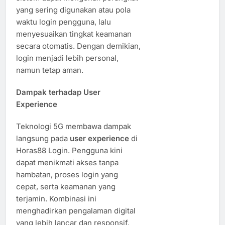
yang sering digunakan atau pola
waktu login pengguna, lalu
menyesuaikan tingkat keamanan
secara otomatis. Dengan demikian,
login menjadi lebih personal,
namun tetap aman.
Dampak terhadap User
Experience
Teknologi 5G membawa dampak
langsung pada
user experience
di
Horas88 Login. Pengguna kini
dapat menikmati akses tanpa
hambatan, proses login yang
cepat, serta keamanan yang
terjamin. Kombinasi ini
menghadirkan pengalaman digital
yang lebih lancar dan responsif,