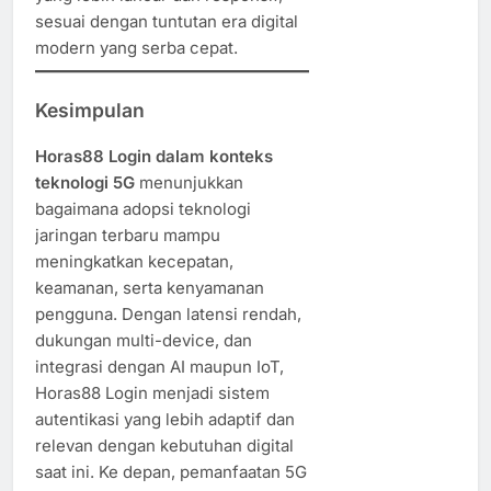
sesuai dengan tuntutan era digital
modern yang serba cepat.
Kesimpulan
Horas88 Login dalam konteks
teknologi 5G
menunjukkan
bagaimana adopsi teknologi
jaringan terbaru mampu
meningkatkan kecepatan,
keamanan, serta kenyamanan
pengguna. Dengan latensi rendah,
dukungan multi-device, dan
integrasi dengan AI maupun IoT,
Horas88 Login menjadi sistem
autentikasi yang lebih adaptif dan
relevan dengan kebutuhan digital
saat ini. Ke depan, pemanfaatan 5G