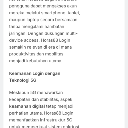
pengguna dapat mengakses akun
mereka melalui smartphone, tablet,
maupun laptop secara bersamaan
tanpa mengalami hambatan
jaringan. Dengan dukungan multi-
device access, Horas88 Login
semakin relevan di era di mana
produktivitas dan mobilitas
menjadi kebutuhan utama.
Keamanan Login dengan
Teknologi 5G
Meskipun 5G menawarkan
kecepatan dan stabilitas, aspek
keamanan digital
tetap menjadi
perhatian utama. Horas88 Login
memanfaatkan infrastruktur 5G
untuk memperkuat sistem enkripsi