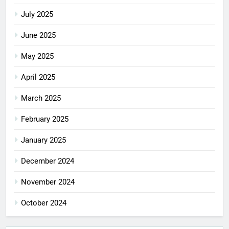
July 2025
June 2025
May 2025
April 2025
March 2025
February 2025
January 2025
December 2024
November 2024
October 2024