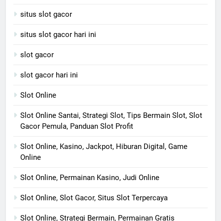
situs slot gacor
situs slot gacor hari ini
slot gacor
slot gacor hari ini
Slot Online
Slot Online Santai, Strategi Slot, Tips Bermain Slot, Slot
Gacor Pemula, Panduan Slot Profit
Slot Online, Kasino, Jackpot, Hiburan Digital, Game
Online
Slot Online, Permainan Kasino, Judi Online
Slot Online, Slot Gacor, Situs Slot Terpercaya
Slot Online, Strategi Bermain, Permainan Gratis