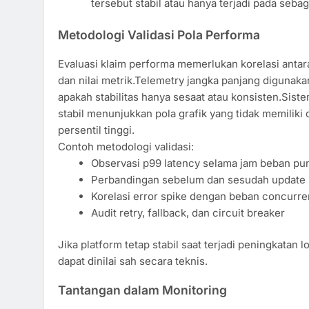
tersebut stabil atau hanya terjadi pada sebag
Metodologi Validasi Pola Performa
Evaluasi klaim performa memerlukan korelasi antar
dan nilai metrik.Telemetry jangka panjang digunaka
apakah stabilitas hanya sesaat atau konsisten.Sis
stabil menunjukkan pola grafik yang tidak memiliki
persentil tinggi.
Contoh metodologi validasi:
Observasi p99 latency selama jam beban pu
Perbandingan sebelum dan sesudah update 
Korelasi error spike dengan beban concurr
Audit retry, fallback, dan circuit breaker
Jika platform tetap stabil saat terjadi peningkatan 
dapat dinilai sah secara teknis.
Tantangan dalam Monitoring