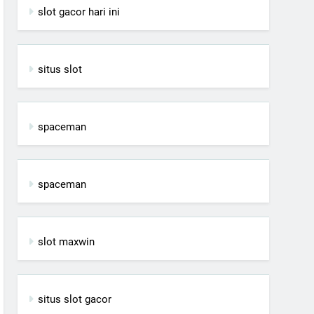
slot gacor hari ini
situs slot
spaceman
spaceman
slot maxwin
situs slot gacor