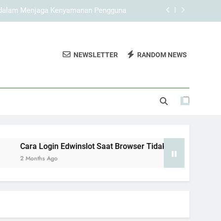
 dalam Menjaga Kenyamanan Pengguna
pons dengan Langkah Aman dan Praktis
 untuk Akses Lebih Fleksibel dan Aman
NEWSLETTER
RANDOM NEWS
dan Pentingnya Koneksi Internet Stabil
a, Tips, Dan Panduan Permainan Bola Voli Untuk Penggemar
 dalam Menjaga Kenyamanan Pengguna
pons dengan Langkah Aman dan Praktis
 untuk Akses Lebih Fleksibel dan Aman
ogin Edwinslot Saat Browser Tidak Merespons dengan Langka
s Ago