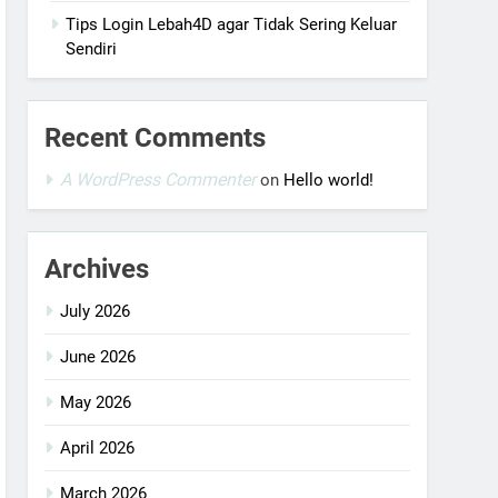
Tips Login Lebah4D agar Tidak Sering Keluar
Sendiri
Recent Comments
A WordPress Commenter
on
Hello world!
Archives
July 2026
June 2026
May 2026
April 2026
March 2026