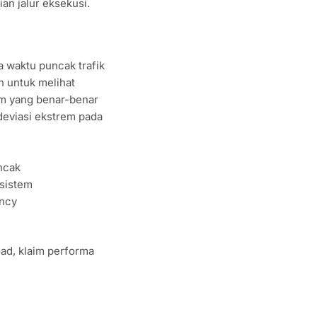
ian jalur eksekusi.
a waktu puncak trafik
n untuk melihat
tem yang benar-benar
 deviasi ekstrem pada
ncak
sistem
ency
load, klaim performa