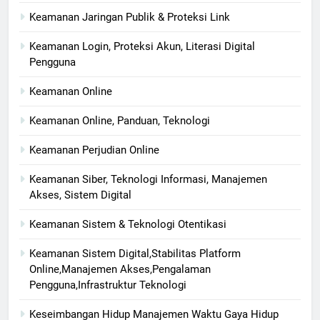
Keamanan Jaringan Publik & Proteksi Link
Keamanan Login, Proteksi Akun, Literasi Digital
Pengguna
Keamanan Online
Keamanan Online, Panduan, Teknologi
Keamanan Perjudian Online
Keamanan Siber, Teknologi Informasi, Manajemen
Akses, Sistem Digital
Keamanan Sistem & Teknologi Otentikasi
Keamanan Sistem Digital,Stabilitas Platform
Online,Manajemen Akses,Pengalaman
Pengguna,Infrastruktur Teknologi
Keseimbangan Hidup Manajemen Waktu Gaya Hidup