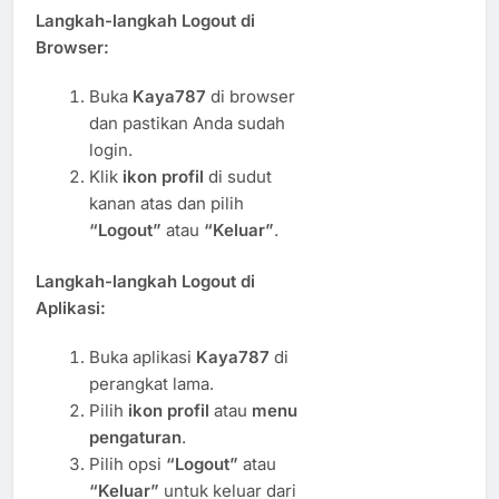
Langkah-langkah Logout di
Browser:
Buka
Kaya787
di browser
dan pastikan Anda sudah
login.
Klik
ikon profil
di sudut
kanan atas dan pilih
“Logout”
atau
“Keluar”
.
Langkah-langkah Logout di
Aplikasi:
Buka aplikasi
Kaya787
di
perangkat lama.
Pilih
ikon profil
atau
menu
pengaturan
.
Pilih opsi
“Logout”
atau
“Keluar”
untuk keluar dari