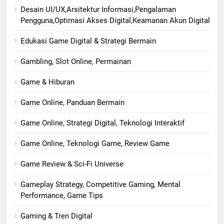
Desain UI/UX,Arsitektur Informasi,Pengalaman
Pengguna,Optimasi Akses Digital,Keamanan Akun Digital
Edukasi Game Digital & Strategi Bermain
Gambling, Slot Online, Permainan
Game & Hiburan
Game Online, Panduan Bermain
Game Online, Strategi Digital, Teknologi Interaktif
Game Online, Teknologi Game, Review Game
Game Review & Sci-Fi Universe
Gameplay Strategy, Competitive Gaming, Mental
Performance, Game Tips
Gaming & Tren Digital