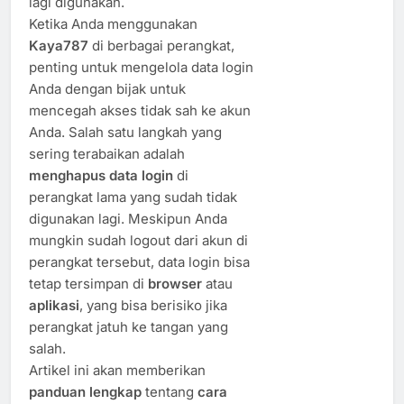
lagi digunakan.
Ketika Anda menggunakan
Kaya787
di berbagai perangkat,
penting untuk mengelola data login
Anda dengan bijak untuk
mencegah akses tidak sah ke akun
Anda. Salah satu langkah yang
sering terabaikan adalah
menghapus data login
di
perangkat lama yang sudah tidak
digunakan lagi. Meskipun Anda
mungkin sudah logout dari akun di
perangkat tersebut, data login bisa
tetap tersimpan di
browser
atau
aplikasi
, yang bisa berisiko jika
perangkat jatuh ke tangan yang
salah.
Artikel ini akan memberikan
panduan lengkap
tentang
cara