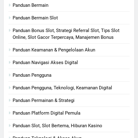
Panduan Bermain
Panduan Bermain Slot
Panduan Bonus Slot, Strategi Referral Slot, Tips Slot
Online, Slot Gacor Terpercaya, Manajemen Bonus
Panduan Keamanan & Pengelolaan Akun
Panduan Navigasi Akses Digital
Panduan Pengguna
Panduan Pengguna, Teknologi, Keamanan Digital
Panduan Permainan & Strategi
Panduan Platform Digital Pemula
Panduan Slot, Slot Bertema, Hiburan Kasino