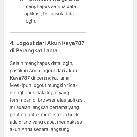
menghapus semua data
aplikasi, termasuk data
login.
4. Logout dari Akun Kaya787
di Perangkat Lama
Selain menghapus data login,
pastikan Anda
logout dari akun
Kaya787
di perangkat lama.
Meskipun logout mungkin tidak
menghapus data login yang
tersimpan di browser atau aplikasi,
ini adalah langkah pertama yang
penting untuk memastikan tidak
ada orang yang dapat mengakses
akun Anda secara langsung.