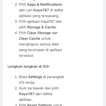
Pilih
Apps & Notifications
dan cari
Kaya787
di daftar
aplikasi yang terpasang.
Pilih aplikasi Kaya787 dan
pilih
Storage & Cache
.
Pilih
Clear Storage
dan
Clear Cache
untuk
menghapus semua data
yang tersimpan di aplikasi
tersebut.
Langkah-langkah di iOS:
Buka
Settings
di perangkat
iOS Anda.
Gulir ke bawah dan pilih
Kaya787
dari daftar
aplikasi.
Pilih
Reset Settings
untuk