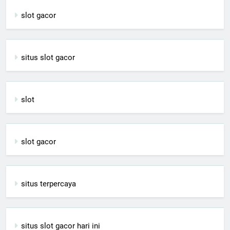
slot gacor
situs slot gacor
slot
slot gacor
situs terpercaya
situs slot gacor hari ini