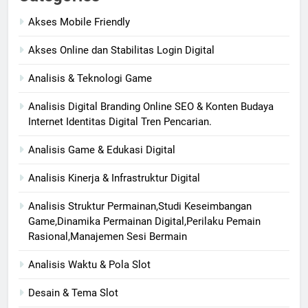
Akses Mobile Friendly
Akses Online dan Stabilitas Login Digital
Analisis & Teknologi Game
Analisis Digital Branding Online SEO & Konten Budaya
Internet Identitas Digital Tren Pencarian.
Analisis Game & Edukasi Digital
Analisis Kinerja & Infrastruktur Digital
Analisis Struktur Permainan,Studi Keseimbangan
Game,Dinamika Permainan Digital,Perilaku Pemain
Rasional,Manajemen Sesi Bermain
Analisis Waktu & Pola Slot
Desain & Tema Slot