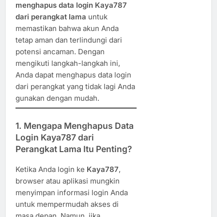
menghapus data login Kaya787
dari perangkat lama
untuk
memastikan bahwa akun Anda
tetap aman dan terlindungi dari
potensi ancaman. Dengan
mengikuti langkah-langkah ini,
Anda dapat menghapus data login
dari perangkat yang tidak lagi Anda
gunakan dengan mudah.
1. Mengapa Menghapus Data
Login Kaya787 dari
Perangkat Lama Itu Penting?
Ketika Anda login ke
Kaya787
,
browser atau aplikasi mungkin
menyimpan informasi login Anda
untuk mempermudah akses di
masa depan. Namun, jika