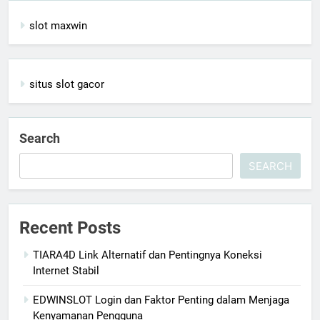
slot maxwin
situs slot gacor
Search
SEARCH
Recent Posts
TIARA4D Link Alternatif dan Pentingnya Koneksi
Internet Stabil
EDWINSLOT Login dan Faktor Penting dalam Menjaga
Kenyamanan Pengguna