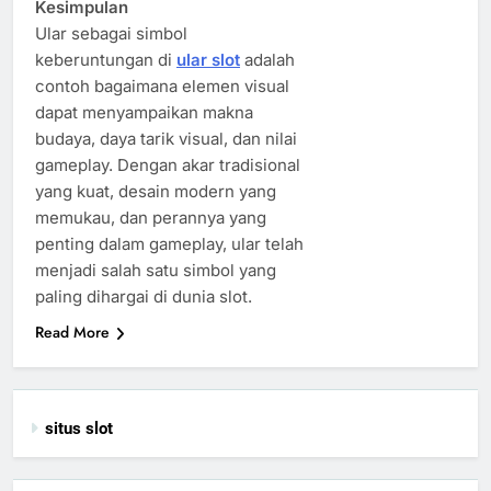
Kesimpulan
Ular sebagai simbol
keberuntungan di
ular slot
adalah
contoh bagaimana elemen visual
dapat menyampaikan makna
budaya, daya tarik visual, dan nilai
gameplay. Dengan akar tradisional
yang kuat, desain modern yang
memukau, dan perannya yang
penting dalam gameplay, ular telah
menjadi salah satu simbol yang
paling dihargai di dunia slot.
Read More
situs slot