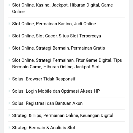
Slot Online, Kasino, Jackpot, Hiburan Digital, Game
Online
Slot Online, Permainan Kasino, Judi Online
Slot Online, Slot Gacor, Situs Slot Terpercaya
Slot Online, Strategi Bermain, Permainan Gratis
Slot Online, Strategi Permainan, Fitur Game Digital, Tips
Bermain Game, Hiburan Online, Jackpot Slot
Solusi Browser Tidak Responsif
Solusi Login Mobile dan Optimasi Akses HP
Solusi Registrasi dan Bantuan Akun
Strategi & Tips, Permainan Online, Keuangan Digital
Strategi Bermain & Analisis Slot