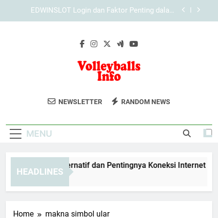
Skip
Cara Login Edwinslot Saat Browser Tidak
to
Merespons dengan Langkah Aman dan Praktis
content
Lebah4D Login Mobile Friendly untuk Akses Lebih
Fleksibel dan Aman
TIARA4D Link Alternatif dan Pentingnya Koneksi
Internet Stabil
EDWINSLOT Login dan Faktor Penting dalam
Menjaga Kenyamanan Pengguna
Volleyballs Info
Ikuti Perkembangan Dunia Bola Voli
Cara Login Edwinslot Saat Browser Tidak
NEWSLETTER
RANDOM NEWS
Merespons dengan Langkah Aman dan Praktis
Dengan Volleyballs Info. Berita, Tips,
Lebah4D Login Mobile Friendly untuk Akses Lebih
Dan Panduan Permainan Bola Voli
Fleksibel dan Aman
MENU
Untuk Penggemar Olahraga.
ARA4D Link Alternatif dan Pentingnya Koneksi Internet Stabil
HEADLINES
Weeks Ago
Home
makna simbol ular