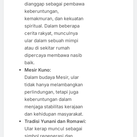
dianggap sebagai pembawa
keberuntungan,
kemakmuran, dan kekuatan
spiritual. Dalam beberapa
cerita rakyat, munculnya
ular dalam sebuah mimpi
atau di sekitar rumah
dipercaya membawa nasib
baik.
Mesir Kuno:
Dalam budaya Mesir, ular
tidak hanya melambangkan
perlindungan, tetapi juga
keberuntungan dalam
menjaga stabilitas kerajaan
dan kehidupan masyarakat.
Tradisi Yunani dan Romawi:
Ular kerap muncul sebagai
simbol regenerasi dan