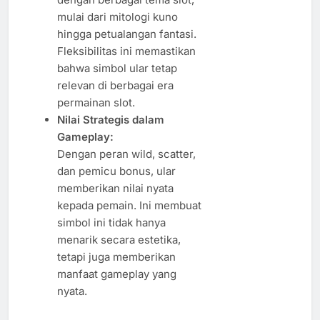
mulai dari mitologi kuno
hingga petualangan fantasi.
Fleksibilitas ini memastikan
bahwa simbol ular tetap
relevan di berbagai era
permainan slot.
Nilai Strategis dalam
Gameplay:
Dengan peran wild, scatter,
dan pemicu bonus, ular
memberikan nilai nyata
kepada pemain. Ini membuat
simbol ini tidak hanya
menarik secara estetika,
tetapi juga memberikan
manfaat gameplay yang
nyata.