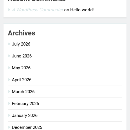
A WordPress Commenter
on
Hello world!
Archives
July 2026
June 2026
May 2026
April 2026
March 2026
February 2026
January 2026
December 2025