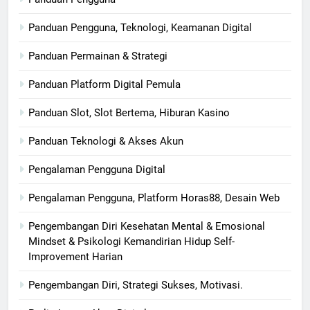
Panduan Pengguna, Teknologi, Keamanan Digital
Panduan Permainan & Strategi
Panduan Platform Digital Pemula
Panduan Slot, Slot Bertema, Hiburan Kasino
Panduan Teknologi & Akses Akun
Pengalaman Pengguna Digital
Pengalaman Pengguna, Platform Horas88, Desain Web
Pengembangan Diri Kesehatan Mental & Emosional
Mindset & Psikologi Kemandirian Hidup Self-
Improvement Harian
Pengembangan Diri, Strategi Sukses, Motivasi.