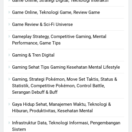
Game Online, Strategi Digital, Teknologi Interaktif
Game Online, Teknologi Game, Review Game
Game Review & Sci-Fi Universe
Gameplay Strategy, Competitive Gaming, Mental
Performance, Game Tips
Gaming & Tren Digital
Gaming Sehat Tips Gaming Kesehatan Mental Lifestyle
Gaming, Strategi Pokémon, Move Set Taktis, Status &
Statistik, Competitive Pokémon, Control Battle,
Serangan Debuff & Buff
Gaya Hidup Sehat, Manajemen Waktu, Teknologi &
Hiburan, Produktivitas, Kesehatan Mental
Infrastruktur Data, Teknologi Informasi, Pengembangan
Sistem