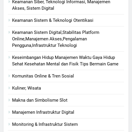
Keamanan Siber, Teknologi Informasi, Manajemen
Akses, Sistem Digital
Keamanan Sistem & Teknologi Otentikasi
Keamanan Sistem Digital,Stabilitas Platform
Online,Manajemen Akses,Pengalaman
Pengguna,Infrastruktur Teknologi
Keseimbangan Hidup Manajemen Waktu Gaya Hidup
Sehat Kesehatan Mental dan Fisik Tips Bermain Game
Komunitas Online & Tren Sosial
Kuliner, Wisata
Makna dan Simbolisme Slot
Manajemen Infrastruktur Digital
Monitoring & Infrastruktur Sistem