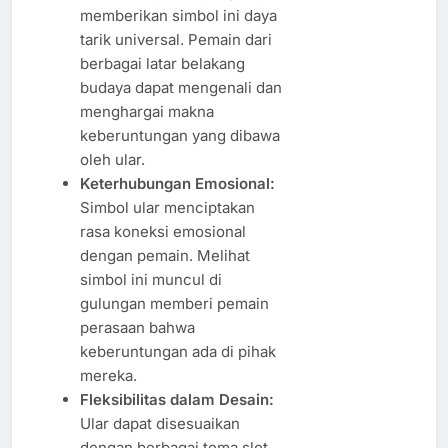
memberikan simbol ini daya
tarik universal. Pemain dari
berbagai latar belakang
budaya dapat mengenali dan
menghargai makna
keberuntungan yang dibawa
oleh ular.
Keterhubungan Emosional:
Simbol ular menciptakan
rasa koneksi emosional
dengan pemain. Melihat
simbol ini muncul di
gulungan memberi pemain
perasaan bahwa
keberuntungan ada di pihak
mereka.
Fleksibilitas dalam Desain:
Ular dapat disesuaikan
dengan berbagai tema slot,