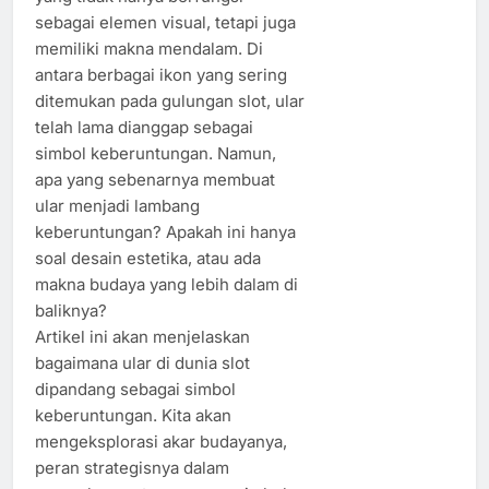
sebagai elemen visual, tetapi juga
memiliki makna mendalam. Di
antara berbagai ikon yang sering
ditemukan pada gulungan slot, ular
telah lama dianggap sebagai
simbol keberuntungan. Namun,
apa yang sebenarnya membuat
ular menjadi lambang
keberuntungan? Apakah ini hanya
soal desain estetika, atau ada
makna budaya yang lebih dalam di
baliknya?
Artikel ini akan menjelaskan
bagaimana ular di dunia slot
dipandang sebagai simbol
keberuntungan. Kita akan
mengeksplorasi akar budayanya,
peran strategisnya dalam