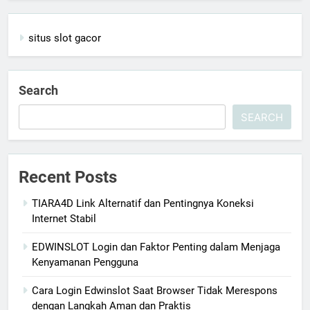
situs slot gacor
Search
SEARCH
Recent Posts
TIARA4D Link Alternatif dan Pentingnya Koneksi
Internet Stabil
EDWINSLOT Login dan Faktor Penting dalam Menjaga
Kenyamanan Pengguna
Cara Login Edwinslot Saat Browser Tidak Merespons
dengan Langkah Aman dan Praktis