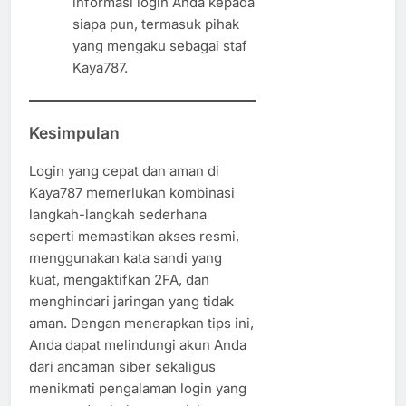
informasi login Anda kepada
siapa pun, termasuk pihak
yang mengaku sebagai staf
Kaya787.
Kesimpulan
Login yang cepat dan aman di
Kaya787 memerlukan kombinasi
langkah-langkah sederhana
seperti memastikan akses resmi,
menggunakan kata sandi yang
kuat, mengaktifkan 2FA, dan
menghindari jaringan yang tidak
aman. Dengan menerapkan tips ini,
Anda dapat melindungi akun Anda
dari ancaman siber sekaligus
menikmati pengalaman login yang