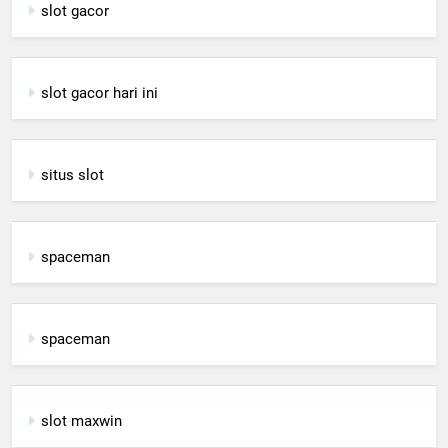
slot gacor
slot gacor hari ini
situs slot
spaceman
spaceman
slot maxwin