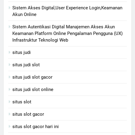
Sistem Akses Digital,User Experience Login,Keamanan
Akun Online
Sistem Autentikasi Digital Manajemen Akses Akun
Keamanan Platform Online Pengalaman Pengguna (UX)
Infrastruktur Teknologi Web
situs judi
situs judi slot
situs judi slot gacor
situs judi slot online
situs slot
situs slot gacor
situs slot gacor hari ini