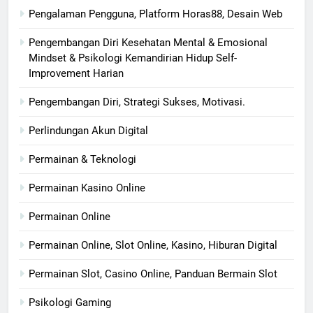
Pengalaman Pengguna, Platform Horas88, Desain Web
Pengembangan Diri Kesehatan Mental & Emosional
Mindset & Psikologi Kemandirian Hidup Self-
Improvement Harian
Pengembangan Diri, Strategi Sukses, Motivasi.
Perlindungan Akun Digital
Permainan & Teknologi
Permainan Kasino Online
Permainan Online
Permainan Online, Slot Online, Kasino, Hiburan Digital
Permainan Slot, Casino Online, Panduan Bermain Slot
Psikologi Gaming