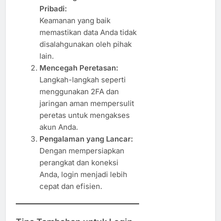
Pribadi:
Keamanan yang baik
memastikan data Anda tidak
disalahgunakan oleh pihak
lain.
Mencegah Peretasan:
Langkah-langkah seperti
menggunakan 2FA dan
jaringan aman mempersulit
peretas untuk mengakses
akun Anda.
Pengalaman yang Lancar:
Dengan mempersiapkan
perangkat dan koneksi
Anda, login menjadi lebih
cepat dan efisien.