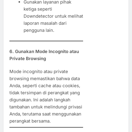
Gunakan layanan pihak
ketiga seperti
Downdetector untuk melihat
laporan masalah dari
pengguna lain.
6. Gunakan Mode Incognito atau
Private Browsing
Mode incognito atau private
browsing memastikan bahwa data
Anda, seperti cache atau cookies,
tidak tersimpan di perangkat yang
digunakan. Ini adalah langkah
tambahan untuk melindungi privasi
Anda, terutama saat menggunakan
perangkat bersama.