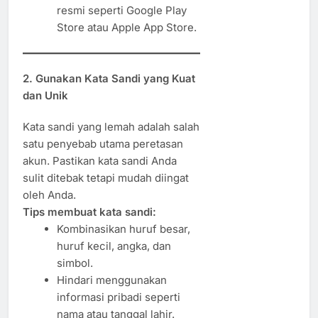
resmi seperti Google Play
Store atau Apple App Store.
2. Gunakan Kata Sandi yang Kuat
dan Unik
Kata sandi yang lemah adalah salah
satu penyebab utama peretasan
akun. Pastikan kata sandi Anda
sulit ditebak tetapi mudah diingat
oleh Anda.
Tips membuat kata sandi:
Kombinasikan huruf besar,
huruf kecil, angka, dan
simbol.
Hindari menggunakan
informasi pribadi seperti
nama atau tanggal lahir.