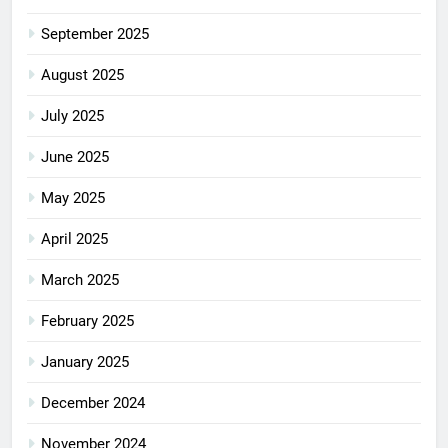
September 2025
August 2025
July 2025
June 2025
May 2025
April 2025
March 2025
February 2025
January 2025
December 2024
November 2024