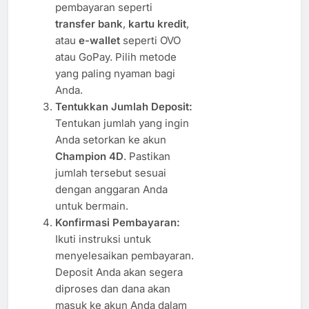
pembayaran seperti
transfer bank
,
kartu kredit
,
atau
e-wallet
seperti OVO
atau GoPay. Pilih metode
yang paling nyaman bagi
Anda.
Tentukkan Jumlah Deposit:
Tentukan jumlah yang ingin
Anda setorkan ke akun
Champion 4D
. Pastikan
jumlah tersebut sesuai
dengan anggaran Anda
untuk bermain.
Konfirmasi Pembayaran:
Ikuti instruksi untuk
menyelesaikan pembayaran.
Deposit Anda akan segera
diproses dan dana akan
masuk ke akun Anda dalam