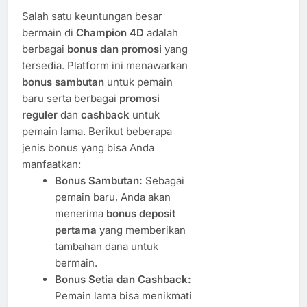
Salah satu keuntungan besar
bermain di
Champion 4D
adalah
berbagai
bonus dan promosi
yang
tersedia. Platform ini menawarkan
bonus sambutan
untuk pemain
baru serta berbagai
promosi
reguler
dan
cashback
untuk
pemain lama. Berikut beberapa
jenis bonus yang bisa Anda
manfaatkan:
Bonus Sambutan:
Sebagai
pemain baru, Anda akan
menerima
bonus deposit
pertama
yang memberikan
tambahan dana untuk
bermain.
Bonus Setia dan Cashback:
Pemain lama bisa menikmati