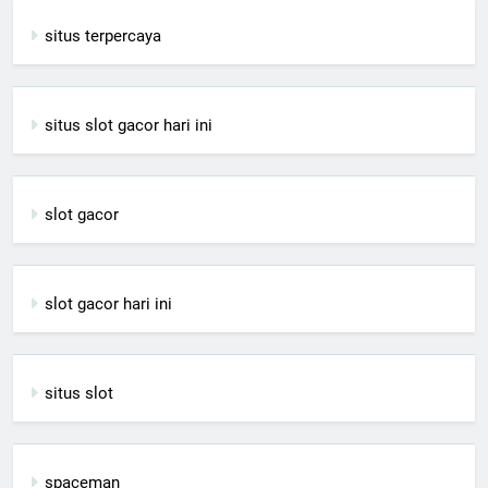
situs terpercaya
situs slot gacor hari ini
slot gacor
slot gacor hari ini
situs slot
spaceman