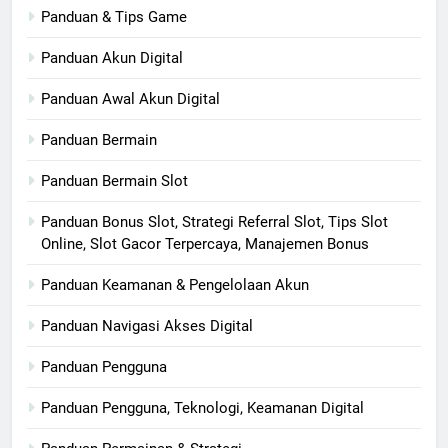
Panduan & Tips Game
Panduan Akun Digital
Panduan Awal Akun Digital
Panduan Bermain
Panduan Bermain Slot
Panduan Bonus Slot, Strategi Referral Slot, Tips Slot
Online, Slot Gacor Terpercaya, Manajemen Bonus
Panduan Keamanan & Pengelolaan Akun
Panduan Navigasi Akses Digital
Panduan Pengguna
Panduan Pengguna, Teknologi, Keamanan Digital