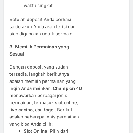
waktu singkat.
Setelah deposit Anda berhasil,
saldo akun Anda akan terisi dan
siap digunakan untuk bermain.
3.
Memilih Permainan yang
Sesuai
Dengan deposit yang sudah
tersedia, langkah berikutnya
adalah memilih permainan yang
ingin Anda mainkan.
Champion 4D
menawarkan berbagai jenis
permainan, termasuk
slot online
,
live casino
, dan
togel
. Berikut
adalah beberapa jenis permainan
yang bisa Anda pilih:
Slot Online:
Pilih dari