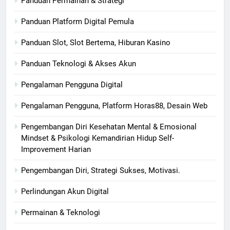
Panduan Permainan & Strategi
Panduan Platform Digital Pemula
Panduan Slot, Slot Bertema, Hiburan Kasino
Panduan Teknologi & Akses Akun
Pengalaman Pengguna Digital
Pengalaman Pengguna, Platform Horas88, Desain Web
Pengembangan Diri Kesehatan Mental & Emosional
Mindset & Psikologi Kemandirian Hidup Self-
Improvement Harian
Pengembangan Diri, Strategi Sukses, Motivasi.
Perlindungan Akun Digital
Permainan & Teknologi