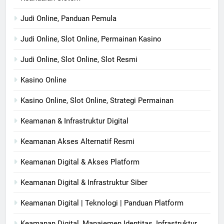
Judi Online, Panduan Pemula
Judi Online, Slot Online, Permainan Kasino
Judi Online, Slot Online, Slot Resmi
Kasino Online
Kasino Online, Slot Online, Strategi Permainan
Keamanan & Infrastruktur Digital
Keamanan Akses Alternatif Resmi
Keamanan Digital & Akses Platform
Keamanan Digital & Infrastruktur Siber
Keamanan Digital | Teknologi | Panduan Platform
Keamanan Digital, Manajemen Identitas, Infrastruktur