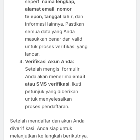
seperti
nama lengkap
,
alamat email
,
nomor
telepon
,
tanggal lahir
, dan
informasi lainnya. Pastikan
semua data yang Anda
masukkan benar dan valid
untuk proses verifikasi yang
lancar.
Verifikasi Akun Anda:
Setelah mengisi formulir,
Anda akan menerima
email
atau SMS verifikasi
. Ikuti
petunjuk yang diberikan
untuk menyelesaikan
proses pendaftaran.
Setelah mendaftar dan akun Anda
diverifikasi, Anda siap untuk
melanjutkan ke langkah berikutnya.