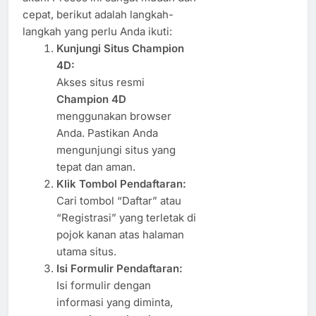
cepat, berikut adalah langkah-
langkah yang perlu Anda ikuti:
Kunjungi Situs Champion
4D:
Akses situs resmi
Champion 4D
menggunakan browser
Anda. Pastikan Anda
mengunjungi situs yang
tepat dan aman.
Klik Tombol Pendaftaran:
Cari tombol “Daftar” atau
“Registrasi” yang terletak di
pojok kanan atas halaman
utama situs.
Isi Formulir Pendaftaran:
Isi formulir dengan
informasi yang diminta,