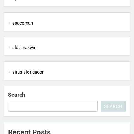
spaceman
slot maxwin
situs slot gacor
Search
SEARCH
Recent Posts