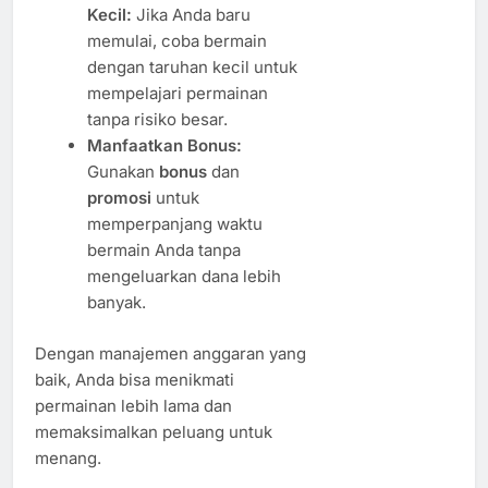
Kecil:
Jika Anda baru
memulai, coba bermain
dengan taruhan kecil untuk
mempelajari permainan
tanpa risiko besar.
Manfaatkan Bonus:
Gunakan
bonus
dan
promosi
untuk
memperpanjang waktu
bermain Anda tanpa
mengeluarkan dana lebih
banyak.
Dengan manajemen anggaran yang
baik, Anda bisa menikmati
permainan lebih lama dan
memaksimalkan peluang untuk
menang.