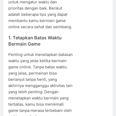
untuk mengatur waktu dan
prioritas dengan baik. Berikut
adalah beberapa tips yang dapat
membantu kamu bermain game
online secara sehat dan seimbang.
1.
Tetapkan Batas Waktu
Bermain Game
Penting untuk menetapkan batasan
waktu yang jelas ketika bermain
game online. Tanpa batas waktu
yang jelas, permainan bisa
berlanjut tanpa henti, yang
akhirnya mengganggu aktivitas lain
yang lebih penting. Dengan
menetapkan waktu bermain yang
terbatas, kamu bisa menikmati
game tanpa merasa terbebani oleh