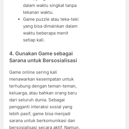
dalam waktu singkat tanpa
tekanan waktu.
Game puzzle atau teka-teki
yang bisa dimainkan dalam
waktu beberapa menit
setiap kali.
4.
Gunakan Game sebagai
Sarana untuk Bersosialisasi
Game online sering kali
menawarkan kesempatan untuk
terhubung dengan teman-teman,
keluarga, atau bahkan orang baru
dari seluruh dunia. Sebagai
pengganti interaksi sosial yang
lebih pasif, game bisa menjadi
sarana untuk berkomunikasi dan
bersosialisasi secara aktif. Namun,