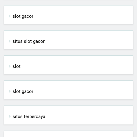
slot gacor
situs slot gacor
slot
slot gacor
situs terpercaya