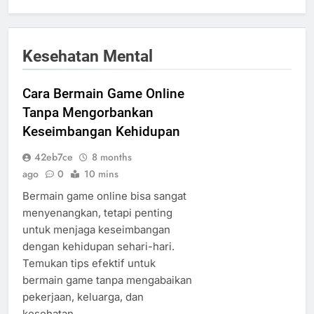
Kesehatan Mental
Cara Bermain Game Online
Tanpa Mengorbankan
Keseimbangan Kehidupan
42eb7ce
8 months
ago
0
10 mins
Bermain game online bisa sangat
menyenangkan, tetapi penting
untuk menjaga keseimbangan
dengan kehidupan sehari-hari.
Temukan tips efektif untuk
bermain game tanpa mengabaikan
pekerjaan, keluarga, dan
kesehatan.