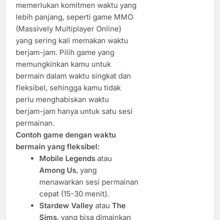
memerlukan komitmen waktu yang
lebih panjang, seperti game MMO
(Massively Multiplayer Online)
yang sering kali memakan waktu
berjam-jam. Pilih game yang
memungkinkan kamu untuk
bermain dalam waktu singkat dan
fleksibel, sehingga kamu tidak
perlu menghabiskan waktu
berjam-jam hanya untuk satu sesi
permainan.
Contoh game dengan waktu
bermain yang fleksibel:
Mobile Legends
atau
Among Us
, yang
menawarkan sesi permainan
cepat (15-30 menit).
Stardew Valley
atau
The
Sims
, yang bisa dimainkan