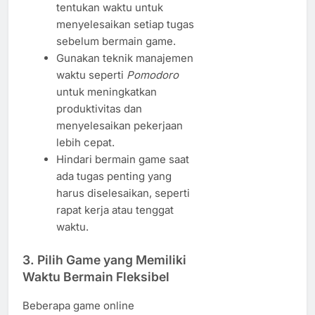
tentukan waktu untuk
menyelesaikan setiap tugas
sebelum bermain game.
Gunakan teknik manajemen
waktu seperti
Pomodoro
untuk meningkatkan
produktivitas dan
menyelesaikan pekerjaan
lebih cepat.
Hindari bermain game saat
ada tugas penting yang
harus diselesaikan, seperti
rapat kerja atau tenggat
waktu.
3.
Pilih Game yang Memiliki
Waktu Bermain Fleksibel
Beberapa game online