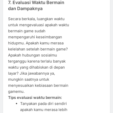
7.
Evaluasi Waktu Bermain
dan Dampaknya
Secara berkala, luangkan waktu
untuk mengevaluasi apakah waktu
bermain game sudah
mempengaruhi keseimbangan
hidupmu. Apakah kamu merasa
kelelahan setelah bermain game?
Apakah hubungan sosialmu
terganggu karena terlalu banyak
waktu yang dihabiskan di depan
layar? Jika jawabannya ya,
mungkin saatnya untuk
menyesuaikan kebiasaan bermain
gamemu.
Tips evaluasi waktu bermain:
Tanyakan pada diri sendiri
apakah kamu merasa lebih