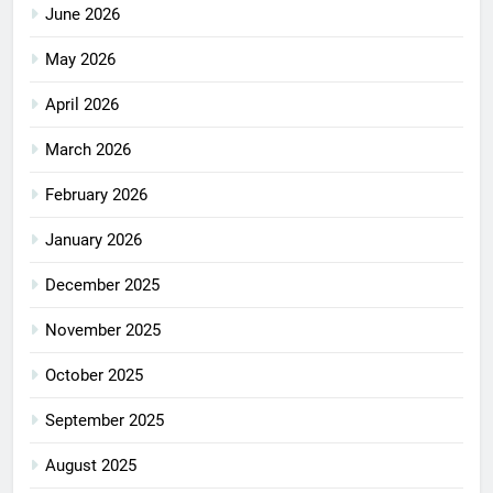
June 2026
May 2026
April 2026
March 2026
February 2026
January 2026
December 2025
November 2025
October 2025
September 2025
August 2025