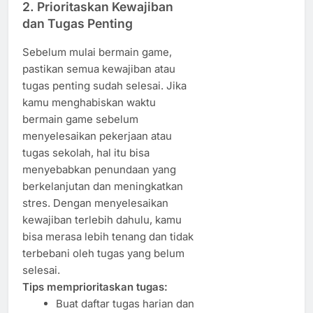
2.
Prioritaskan Kewajiban
dan Tugas Penting
Sebelum mulai bermain game,
pastikan semua kewajiban atau
tugas penting sudah selesai. Jika
kamu menghabiskan waktu
bermain game sebelum
menyelesaikan pekerjaan atau
tugas sekolah, hal itu bisa
menyebabkan penundaan yang
berkelanjutan dan meningkatkan
stres. Dengan menyelesaikan
kewajiban terlebih dahulu, kamu
bisa merasa lebih tenang dan tidak
terbebani oleh tugas yang belum
selesai.
Tips memprioritaskan tugas:
Buat daftar tugas harian dan