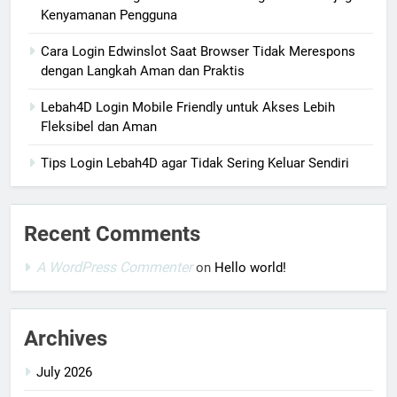
Kenyamanan Pengguna
Cara Login Edwinslot Saat Browser Tidak Merespons
dengan Langkah Aman dan Praktis
Lebah4D Login Mobile Friendly untuk Akses Lebih
Fleksibel dan Aman
Tips Login Lebah4D agar Tidak Sering Keluar Sendiri
Recent Comments
A WordPress Commenter
on
Hello world!
Archives
July 2026