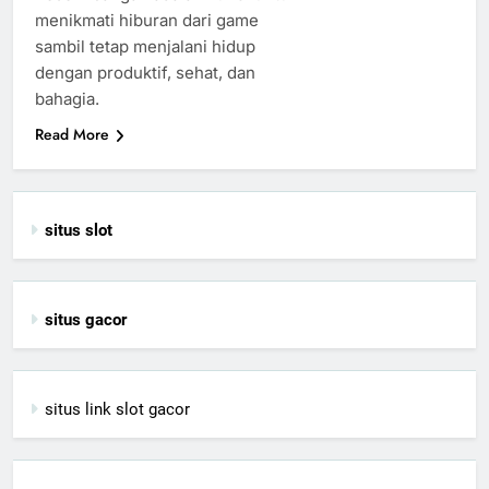
menikmati hiburan dari game
sambil tetap menjalani hidup
dengan produktif, sehat, dan
bahagia.
Read More
situs slot
situs gacor
situs link slot gacor