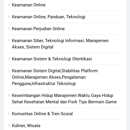
Keamanan Online
Keamanan Online, Panduan, Teknologi
Keamanan Perjudian Online
Keamanan Siber, Teknologi Informasi, Manajemen
Akses, Sistem Digital
Keamanan Sistem & Teknologi Otentikasi
Keamanan Sistem Digital,Stabilitas Platform
Online,Manajemen Akses,Pengalaman
Pengguna,Infrastruktur Teknologi
Keseimbangan Hidup Manajemen Waktu Gaya Hidup
Sehat Kesehatan Mental dan Fisik Tips Bermain Game
Komunitas Online & Tren Sosial
Kuliner, Wisata