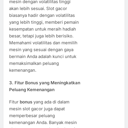
mesin dengan volatilitas tinggi
akan lebih sesuai. Slot gacor
biasanya hadir dengan volatilitas
yang lebih tinggi, memberi pemain
kesempatan untuk meraih hadiah
besar, tetapi juga lebih berisiko.
Memahami volatilitas dan memilih
mesin yang sesuai dengan gaya
bermain Anda adalah kunci untuk
memaksimalkan peluang
kemenangan.
3.
Fitur Bonus yang Meningkatkan
Peluang Kemenangan
Fitur
bonus
yang ada di dalam
mesin slot gacor juga dapat
memperbesar peluang
kemenangan Anda. Banyak mesin