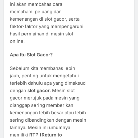
ini akan membahas cara
memahami peluang dan
kemenangan di slot gacor, serta
faktor-faktor yang mempengaruhi
hasil permainan di mesin slot
online.
Apa Itu Slot Gacor?
Sebelum kita membahas lebih
jauh, penting untuk mengetahui
terlebih dahulu apa yang dimaksud
dengan
slot gacor
. Mesin slot
gacor merujuk pada mesin yang
dianggap sering memberikan
kemenangan lebih besar atau lebih
sering dibandingkan dengan mesin
lainnya. Mesin ini umumnya
memiliki
RTP (Return to