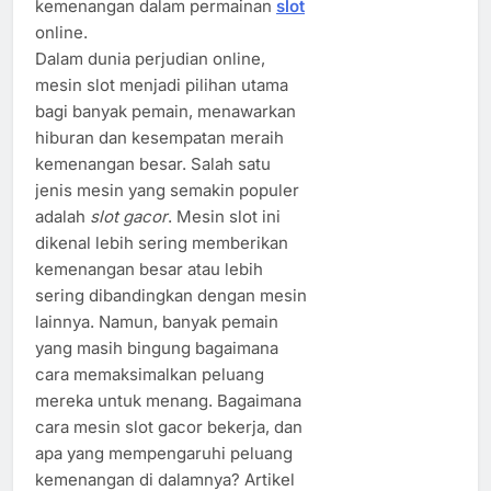
kemenangan dalam permainan
slot
online.
Dalam dunia perjudian online,
mesin slot menjadi pilihan utama
bagi banyak pemain, menawarkan
hiburan dan kesempatan meraih
kemenangan besar. Salah satu
jenis mesin yang semakin populer
adalah
slot gacor
. Mesin slot ini
dikenal lebih sering memberikan
kemenangan besar atau lebih
sering dibandingkan dengan mesin
lainnya. Namun, banyak pemain
yang masih bingung bagaimana
cara memaksimalkan peluang
mereka untuk menang. Bagaimana
cara mesin slot gacor bekerja, dan
apa yang mempengaruhi peluang
kemenangan di dalamnya? Artikel