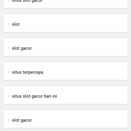
situs slot gacor
slot
slot gacor
situs terpercaya
situs slot gacor hari ini
slot gacor