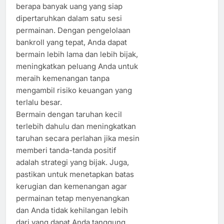
berapa banyak uang yang siap
dipertaruhkan dalam satu sesi
permainan. Dengan pengelolaan
bankroll yang tepat, Anda dapat
bermain lebih lama dan lebih bijak,
meningkatkan peluang Anda untuk
meraih kemenangan tanpa
mengambil risiko keuangan yang
terlalu besar.
Bermain dengan taruhan kecil
terlebih dahulu dan meningkatkan
taruhan secara perlahan jika mesin
memberi tanda-tanda positif
adalah strategi yang bijak. Juga,
pastikan untuk menetapkan batas
kerugian dan kemenangan agar
permainan tetap menyenangkan
dan Anda tidak kehilangan lebih
dari yang dapat Anda tanggung.