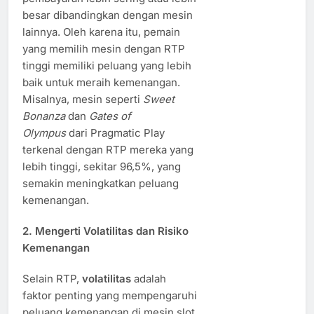
besar dibandingkan dengan mesin
lainnya. Oleh karena itu, pemain
yang memilih mesin dengan RTP
tinggi memiliki peluang yang lebih
baik untuk meraih kemenangan.
Misalnya, mesin seperti
Sweet
Bonanza
dan
Gates of
Olympus
dari Pragmatic Play
terkenal dengan RTP mereka yang
lebih tinggi, sekitar 96,5%, yang
semakin meningkatkan peluang
kemenangan.
2.
Mengerti Volatilitas dan Risiko
Kemenangan
Selain RTP,
volatilitas
adalah
faktor penting yang mempengaruhi
peluang kemenangan di mesin slot