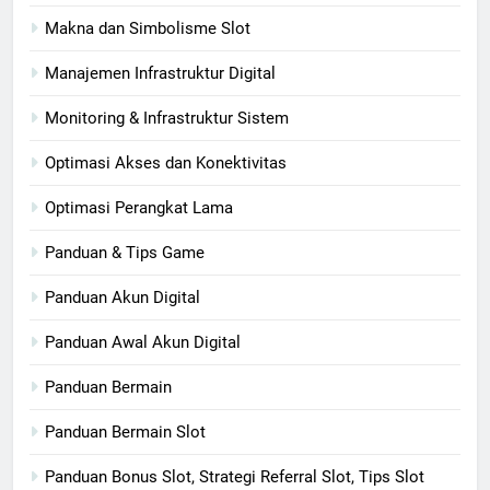
Makna dan Simbolisme Slot
Manajemen Infrastruktur Digital
Monitoring & Infrastruktur Sistem
Optimasi Akses dan Konektivitas
Optimasi Perangkat Lama
Panduan & Tips Game
Panduan Akun Digital
Panduan Awal Akun Digital
Panduan Bermain
Panduan Bermain Slot
Panduan Bonus Slot, Strategi Referral Slot, Tips Slot