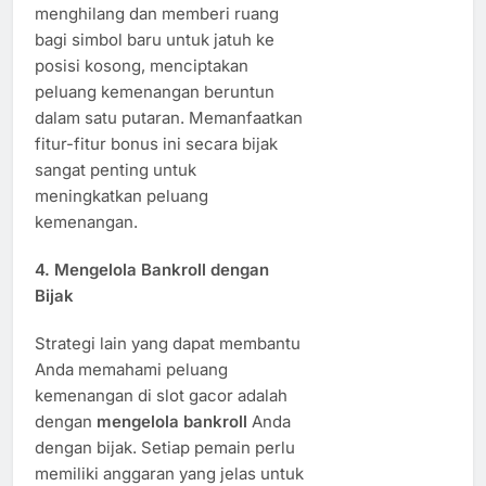
menghilang dan memberi ruang
bagi simbol baru untuk jatuh ke
posisi kosong, menciptakan
peluang kemenangan beruntun
dalam satu putaran. Memanfaatkan
fitur-fitur bonus ini secara bijak
sangat penting untuk
meningkatkan peluang
kemenangan.
4.
Mengelola Bankroll dengan
Bijak
Strategi lain yang dapat membantu
Anda memahami peluang
kemenangan di slot gacor adalah
dengan
mengelola bankroll
Anda
dengan bijak. Setiap pemain perlu
memiliki anggaran yang jelas untuk