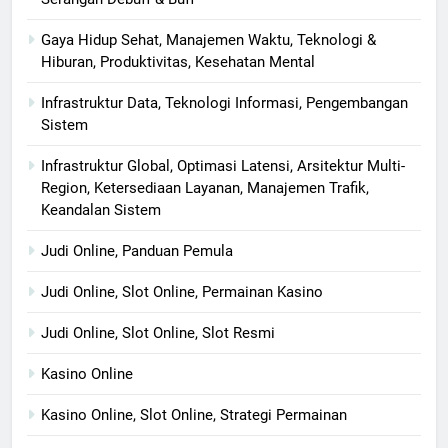
Gaya Hidup Sehat, Manajemen Waktu, Teknologi &
Hiburan, Produktivitas, Kesehatan Mental
Infrastruktur Data, Teknologi Informasi, Pengembangan
Sistem
Infrastruktur Global, Optimasi Latensi, Arsitektur Multi-
Region, Ketersediaan Layanan, Manajemen Trafik,
Keandalan Sistem
Judi Online, Panduan Pemula
Judi Online, Slot Online, Permainan Kasino
Judi Online, Slot Online, Slot Resmi
Kasino Online
Kasino Online, Slot Online, Strategi Permainan