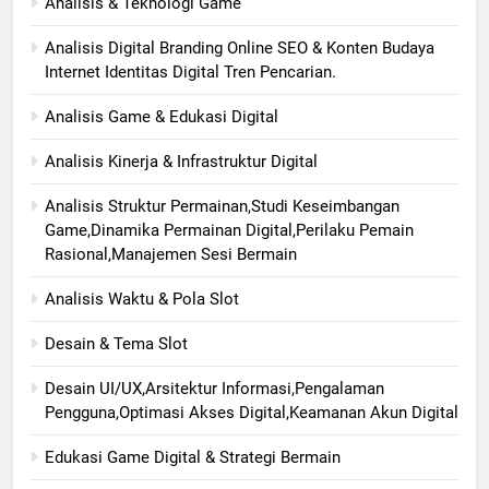
Analisis & Teknologi Game
Analisis Digital Branding Online SEO & Konten Budaya
Internet Identitas Digital Tren Pencarian.
Analisis Game & Edukasi Digital
Analisis Kinerja & Infrastruktur Digital
Analisis Struktur Permainan,Studi Keseimbangan
Game,Dinamika Permainan Digital,Perilaku Pemain
Rasional,Manajemen Sesi Bermain
Analisis Waktu & Pola Slot
Desain & Tema Slot
Desain UI/UX,Arsitektur Informasi,Pengalaman
Pengguna,Optimasi Akses Digital,Keamanan Akun Digital
Edukasi Game Digital & Strategi Bermain