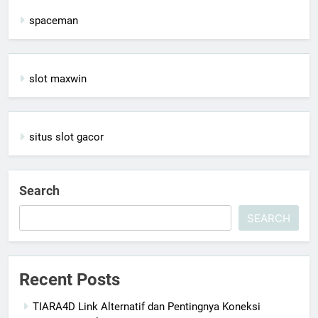
spaceman
slot maxwin
situs slot gacor
Search
SEARCH
Recent Posts
TIARA4D Link Alternatif dan Pentingnya Koneksi