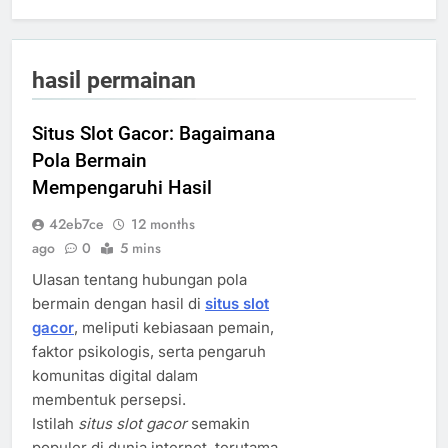
hasil permainan
Situs Slot Gacor: Bagaimana
Pola Bermain
Mempengaruhi Hasil
42eb7ce
12 months
ago
0
5 mins
Ulasan tentang hubungan pola
bermain dengan hasil di
situs slot
gacor
, meliputi kebiasaan pemain,
faktor psikologis, serta pengaruh
komunitas digital dalam
membentuk persepsi.
Istilah
situs slot gacor
semakin
populer di dunia internet, terutama