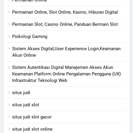
Permainan Online
Permainan Online, Slot Online, Kasino, Hiburan Digital
Permainan Slot, Casino Online, Panduan Bermain Slot
Psikologi Gaming
Sistem Akses Digital,User Experience Login,Keamanan
Akun Online
Sistem Autentikasi Digital Manajemen Akses Akun
Keamanan Platform Online Pengalaman Pengguna (UX)
Infrastruktur Teknologi Web
situs judi
situs judi slot
situs judi slot gacor
situs judi slot online