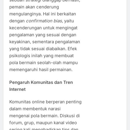
pemain akan cenderung
mengulanginya. Hal ini berkaitan
dengan
confirmation bias
, yaitu
kecenderungan untuk mengingat
pengalaman yang sesuai dengan
keyakinan, sementara pengalaman
yang tidak sesuai diabaikan. Efek
psikologis inilah yang membuat
pola bermain seolah-olah mampu
memengaruhi hasil permainan.
Pengaruh Komunitas dan Tren
Internet
Komunitas online berperan penting
dalam membentuk narasi
mengenai pola bermain. Diskusi di
forum, grup, maupun kanal video
sering kali menghadirkan tips dan