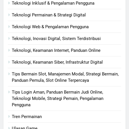
Teknologi Inklusif & Pengalaman Pengguna
Teknologi Permainan & Strategi Digital
Teknologi Web & Pengalaman Pengguna
Teknologi, Inovasi Digital, Sistem Terdistribusi
Teknologi, Keamanan Internet, Panduan Online
Teknologi, Keamanan Siber, Infrastruktur Digital
Tips Bermain Slot, Manajemen Modal, Strategi Bermain,
Panduan Pemula, Slot Online Terpercaya
Tips Login Aman, Panduan Bermain Judi Online,
Teknologi Mobile, Strategi Pemain, Pengalaman
Pengguna
Tren Permainan
Ulasan Game