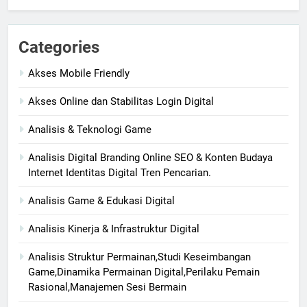
Categories
Akses Mobile Friendly
Akses Online dan Stabilitas Login Digital
Analisis & Teknologi Game
Analisis Digital Branding Online SEO & Konten Budaya
Internet Identitas Digital Tren Pencarian.
Analisis Game & Edukasi Digital
Analisis Kinerja & Infrastruktur Digital
Analisis Struktur Permainan,Studi Keseimbangan
Game,Dinamika Permainan Digital,Perilaku Pemain
Rasional,Manajemen Sesi Bermain