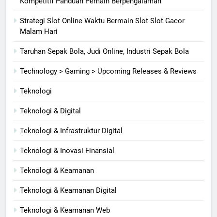
Kompetitif Panduan Pemain Berpengalaman
Strategi Slot Online Waktu Bermain Slot Slot Gacor
Malam Hari
Taruhan Sepak Bola, Judi Online, Industri Sepak Bola
Technology > Gaming > Upcoming Releases & Reviews
Teknologi
Teknologi & Digital
Teknologi & Infrastruktur Digital
Teknologi & Inovasi Finansial
Teknologi & Keamanan
Teknologi & Keamanan Digital
Teknologi & Keamanan Web