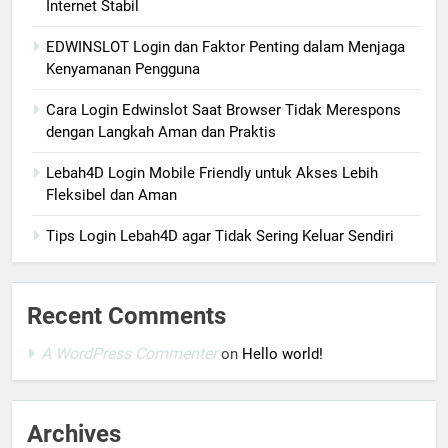
Internet Stabil
EDWINSLOT Login dan Faktor Penting dalam Menjaga
Kenyamanan Pengguna
Cara Login Edwinslot Saat Browser Tidak Merespons
dengan Langkah Aman dan Praktis
Lebah4D Login Mobile Friendly untuk Akses Lebih
Fleksibel dan Aman
Tips Login Lebah4D agar Tidak Sering Keluar Sendiri
Recent Comments
A WordPress Commenter
on
Hello world!
Archives