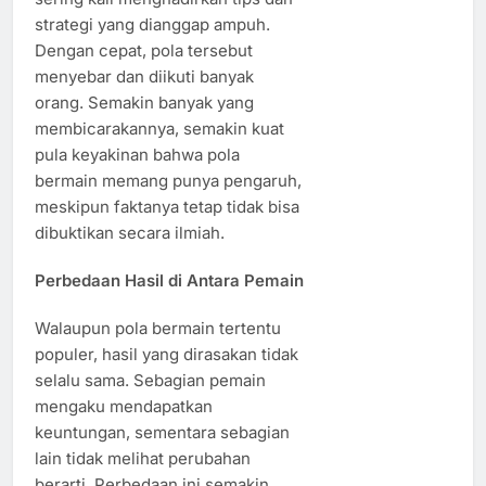
strategi yang dianggap ampuh.
Dengan cepat, pola tersebut
menyebar dan diikuti banyak
orang. Semakin banyak yang
membicarakannya, semakin kuat
pula keyakinan bahwa pola
bermain memang punya pengaruh,
meskipun faktanya tetap tidak bisa
dibuktikan secara ilmiah.
Perbedaan Hasil di Antara Pemain
Walaupun pola bermain tertentu
populer, hasil yang dirasakan tidak
selalu sama. Sebagian pemain
mengaku mendapatkan
keuntungan, sementara sebagian
lain tidak melihat perubahan
berarti. Perbedaan ini semakin