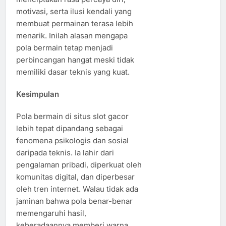
motivasi, serta ilusi kendali yang
membuat permainan terasa lebih
menarik. Inilah alasan mengapa
pola bermain tetap menjadi
perbincangan hangat meski tidak
memiliki dasar teknis yang kuat.
Kesimpulan
Pola bermain di situs slot gacor
lebih tepat dipandang sebagai
fenomena psikologis dan sosial
daripada teknis. Ia lahir dari
pengalaman pribadi, diperkuat oleh
komunitas digital, dan diperbesar
oleh tren internet. Walau tidak ada
jaminan bahwa pola benar-benar
memengaruhi hasil,
keberadaannya memberi warna