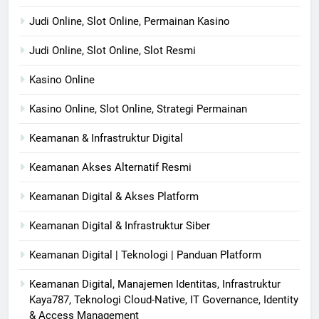
Judi Online, Slot Online, Permainan Kasino
Judi Online, Slot Online, Slot Resmi
Kasino Online
Kasino Online, Slot Online, Strategi Permainan
Keamanan & Infrastruktur Digital
Keamanan Akses Alternatif Resmi
Keamanan Digital & Akses Platform
Keamanan Digital & Infrastruktur Siber
Keamanan Digital | Teknologi | Panduan Platform
Keamanan Digital, Manajemen Identitas, Infrastruktur
Kaya787, Teknologi Cloud-Native, IT Governance, Identity
& Access Management