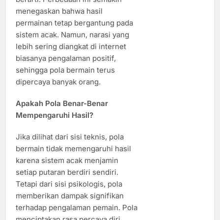
menegaskan bahwa hasil
permainan tetap bergantung pada
sistem acak. Namun, narasi yang
lebih sering diangkat di internet
biasanya pengalaman positif,
sehingga pola bermain terus
dipercaya banyak orang.
Apakah Pola Benar-Benar
Mempengaruhi Hasil?
Jika dilihat dari sisi teknis, pola
bermain tidak memengaruhi hasil
karena sistem acak menjamin
setiap putaran berdiri sendiri.
Tetapi dari sisi psikologis, pola
memberikan dampak signifikan
terhadap pengalaman pemain. Pola
menciptakan rasa percaya diri,