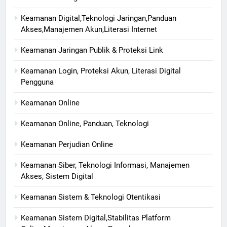
Keamanan Digital,Teknologi Jaringan,Panduan
Akses,Manajemen Akun,Literasi Internet
Keamanan Jaringan Publik & Proteksi Link
Keamanan Login, Proteksi Akun, Literasi Digital
Pengguna
Keamanan Online
Keamanan Online, Panduan, Teknologi
Keamanan Perjudian Online
Keamanan Siber, Teknologi Informasi, Manajemen
Akses, Sistem Digital
Keamanan Sistem & Teknologi Otentikasi
Keamanan Sistem Digital,Stabilitas Platform