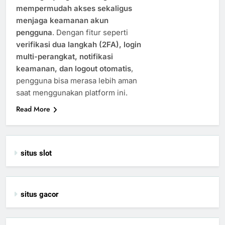
mempermudah akses sekaligus
menjaga keamanan akun
pengguna
. Dengan fitur seperti
verifikasi dua langkah (2FA), login
multi-perangkat, notifikasi
keamanan, dan logout otomatis
,
pengguna bisa merasa lebih aman
saat menggunakan platform ini.
Read More
situs slot
situs gacor