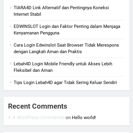
TIARA4D Link Alternatif dan Pentingnya Koneksi
Internet Stabil
EDWINSLOT Login dan Faktor Penting dalam Menjaga
Kenyamanan Pengguna
Cara Login Edwinslot Saat Browser Tidak Merespons
dengan Langkah Aman dan Praktis
Lebah4D Login Mobile Friendly untuk Akses Lebih
Fleksibel dan Aman
Tips Login Lebah4D agar Tidak Sering Keluar Sendiri
Recent Comments
A WordPress Commenter
on
Hello world!