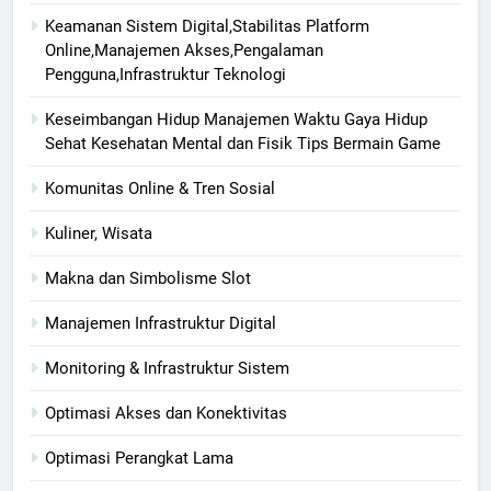
Keamanan Sistem Digital,Stabilitas Platform
Online,Manajemen Akses,Pengalaman
Pengguna,Infrastruktur Teknologi
Keseimbangan Hidup Manajemen Waktu Gaya Hidup
Sehat Kesehatan Mental dan Fisik Tips Bermain Game
Komunitas Online & Tren Sosial
Kuliner, Wisata
Makna dan Simbolisme Slot
Manajemen Infrastruktur Digital
Monitoring & Infrastruktur Sistem
Optimasi Akses dan Konektivitas
Optimasi Perangkat Lama