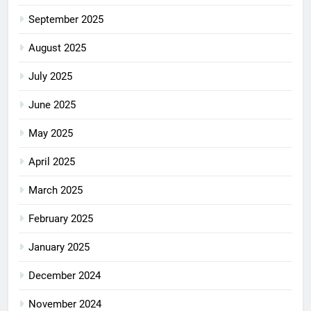
September 2025
August 2025
July 2025
June 2025
May 2025
April 2025
March 2025
February 2025
January 2025
December 2024
November 2024