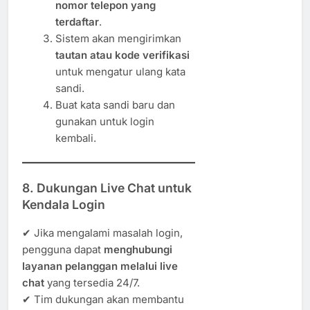
nomor telepon yang
terdaftar
.
Sistem akan mengirimkan
tautan atau kode verifikasi
untuk mengatur ulang kata
sandi.
Buat kata sandi baru dan
gunakan untuk login
kembali.
8. Dukungan Live Chat untuk
Kendala Login
✔ Jika mengalami masalah login,
pengguna dapat
menghubungi
layanan pelanggan melalui live
chat
yang tersedia 24/7.
✔ Tim dukungan akan membantu