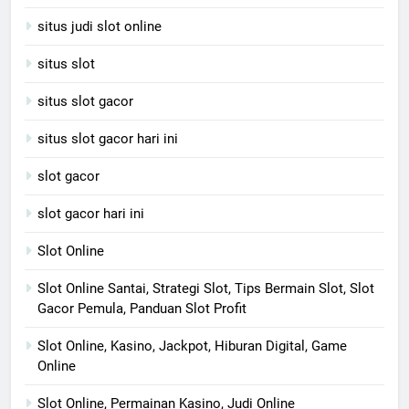
situs judi slot online
situs slot
situs slot gacor
situs slot gacor hari ini
slot gacor
slot gacor hari ini
Slot Online
Slot Online Santai, Strategi Slot, Tips Bermain Slot, Slot
Gacor Pemula, Panduan Slot Profit
Slot Online, Kasino, Jackpot, Hiburan Digital, Game
Online
Slot Online, Permainan Kasino, Judi Online