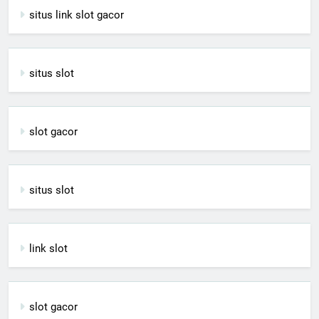
situs link slot gacor
situs slot
slot gacor
situs slot
link slot
slot gacor