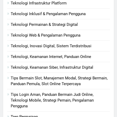
Teknologi Infrastruktur Platform
Teknologi Inklusif & Pengalaman Pengguna
Teknologi Permainan & Strategi Digital
Teknologi Web & Pengalaman Pengguna
Teknologi, Inovasi Digital, Sistem Terdistribusi
Teknologi, Keamanan Internet, Panduan Online
Teknologi, Keamanan Siber, Infrastruktur Digital
Tips Bermain Slot, Manajemen Modal, Strategi Bermain,
Panduan Pemula, Slot Online Terpercaya
Tips Login Aman, Panduan Bermain Judi Online,
Teknologi Mobile, Strategi Pemain, Pengalaman
Pengguna
Tren Permainan