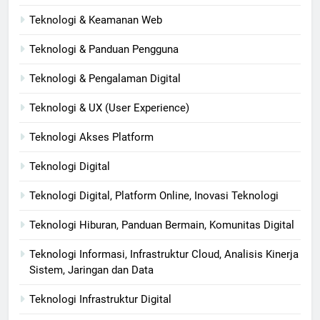
Teknologi & Keamanan Web
Teknologi & Panduan Pengguna
Teknologi & Pengalaman Digital
Teknologi & UX (User Experience)
Teknologi Akses Platform
Teknologi Digital
Teknologi Digital, Platform Online, Inovasi Teknologi
Teknologi Hiburan, Panduan Bermain, Komunitas Digital
Teknologi Informasi, Infrastruktur Cloud, Analisis Kinerja
Sistem, Jaringan dan Data
Teknologi Infrastruktur Digital