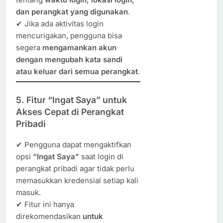
dan perangkat yang digunakan
.
✔ Jika ada aktivitas login
mencurigakan, pengguna bisa
segera
mengamankan akun
dengan mengubah kata sandi
atau keluar dari semua perangkat
.
5. Fitur “Ingat Saya” untuk
Akses Cepat di Perangkat
Pribadi
✔ Pengguna dapat mengaktifkan
opsi
“Ingat Saya”
saat login di
perangkat pribadi agar tidak perlu
memasukkan kredensial setiap kali
masuk.
✔ Fitur ini hanya
direkomendasikan
untuk