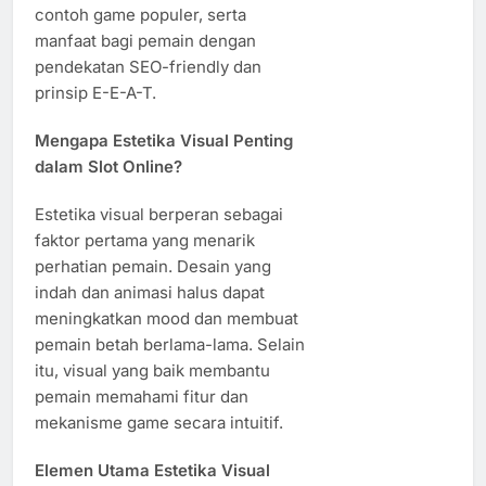
contoh game populer, serta
manfaat bagi pemain dengan
pendekatan SEO-friendly dan
prinsip E-E-A-T.
Mengapa Estetika Visual Penting
dalam Slot Online?
Estetika visual berperan sebagai
faktor pertama yang menarik
perhatian pemain. Desain yang
indah dan animasi halus dapat
meningkatkan mood dan membuat
pemain betah berlama-lama. Selain
itu, visual yang baik membantu
pemain memahami fitur dan
mekanisme game secara intuitif.
Elemen Utama Estetika Visual