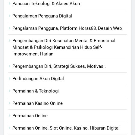
Panduan Teknologi & Akses Akun
Pengalaman Pengguna Digital
Pengalaman Pengguna, Platform Horas88, Desain Web
Pengembangan Diri Kesehatan Mental & Emosional
Mindset & Psikologi Kemandirian Hidup Self-
Improvement Harian
Pengembangan Diri, Strategi Sukses, Motivasi.
Perlindungan Akun Digital
Permainan & Teknologi
Permainan Kasino Online
Permainan Online
Permainan Online, Slot Online, Kasino, Hiburan Digital