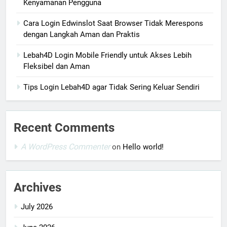
Kenyamanan Pengguna
Cara Login Edwinslot Saat Browser Tidak Merespons
dengan Langkah Aman dan Praktis
Lebah4D Login Mobile Friendly untuk Akses Lebih
Fleksibel dan Aman
Tips Login Lebah4D agar Tidak Sering Keluar Sendiri
Recent Comments
A WordPress Commenter
on
Hello world!
Archives
July 2026