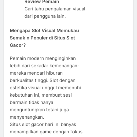
Review Pemain
Cari tahu pengalaman visual
dari pengguna lain.
Mengapa Slot Visual Memukau
Semakin Populer di Situs Slot
Gacor?
Pemain modern menginginkan
lebih dari sekadar kemenangan;
mereka mencari hiburan
berkualitas tinggi. Slot dengan
estetika visual unggul memenuhi
kebutuhan ini, membuat sesi
bermain tidak hanya
menguntungkan tetapi juga
menyenangkan.
Situs slot gacor hari ini banyak
menampilkan game dengan fokus