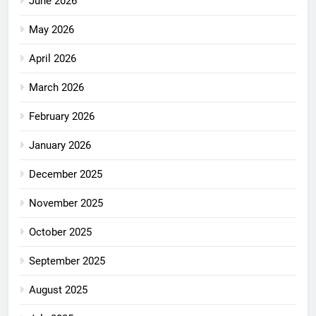
June 2026
May 2026
April 2026
March 2026
February 2026
January 2026
December 2025
November 2025
October 2025
September 2025
August 2025