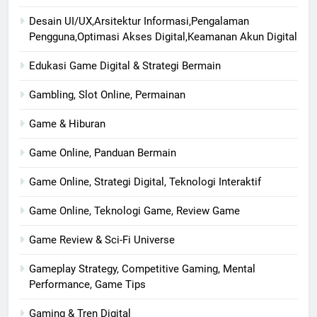
Desain UI/UX,Arsitektur Informasi,Pengalaman
Pengguna,Optimasi Akses Digital,Keamanan Akun Digital
Edukasi Game Digital & Strategi Bermain
Gambling, Slot Online, Permainan
Game & Hiburan
Game Online, Panduan Bermain
Game Online, Strategi Digital, Teknologi Interaktif
Game Online, Teknologi Game, Review Game
Game Review & Sci-Fi Universe
Gameplay Strategy, Competitive Gaming, Mental
Performance, Game Tips
Gaming & Tren Digital