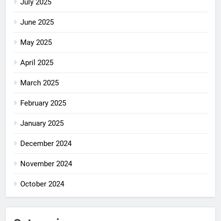
July 2025
June 2025
May 2025
April 2025
March 2025
February 2025
January 2025
December 2024
November 2024
October 2024