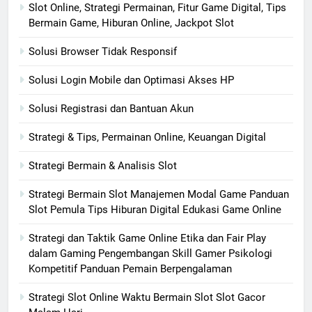
Slot Online, Strategi Permainan, Fitur Game Digital, Tips
Bermain Game, Hiburan Online, Jackpot Slot
Solusi Browser Tidak Responsif
Solusi Login Mobile dan Optimasi Akses HP
Solusi Registrasi dan Bantuan Akun
Strategi & Tips, Permainan Online, Keuangan Digital
Strategi Bermain & Analisis Slot
Strategi Bermain Slot Manajemen Modal Game Panduan
Slot Pemula Tips Hiburan Digital Edukasi Game Online
Strategi dan Taktik Game Online Etika dan Fair Play
dalam Gaming Pengembangan Skill Gamer Psikologi
Kompetitif Panduan Pemain Berpengalaman
Strategi Slot Online Waktu Bermain Slot Slot Gacor