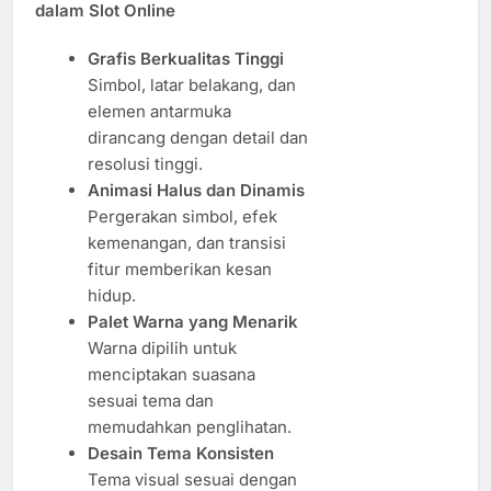
dalam Slot Online
Grafis Berkualitas Tinggi
Simbol, latar belakang, dan
elemen antarmuka
dirancang dengan detail dan
resolusi tinggi.
Animasi Halus dan Dinamis
Pergerakan simbol, efek
kemenangan, dan transisi
fitur memberikan kesan
hidup.
Palet Warna yang Menarik
Warna dipilih untuk
menciptakan suasana
sesuai tema dan
memudahkan penglihatan.
Desain Tema Konsisten
Tema visual sesuai dengan