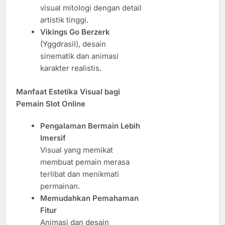
visual mitologi dengan detail
artistik tinggi.
Vikings Go Berzerk
(Yggdrasil), desain
sinematik dan animasi
karakter realistis.
Manfaat Estetika Visual bagi
Pemain Slot Online
Pengalaman Bermain Lebih
Imersif
Visual yang memikat
membuat pemain merasa
terlibat dan menikmati
permainan.
Memudahkan Pemahaman
Fitur
Animasi dan desain