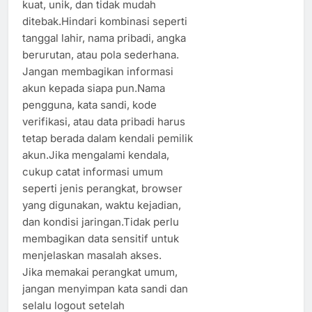
kuat, unik, dan tidak mudah
ditebak.Hindari kombinasi seperti
tanggal lahir, nama pribadi, angka
berurutan, atau pola sederhana.
Jangan membagikan informasi
akun kepada siapa pun.Nama
pengguna, kata sandi, kode
verifikasi, atau data pribadi harus
tetap berada dalam kendali pemilik
akun.Jika mengalami kendala,
cukup catat informasi umum
seperti jenis perangkat, browser
yang digunakan, waktu kejadian,
dan kondisi jaringan.Tidak perlu
membagikan data sensitif untuk
menjelaskan masalah akses.
Jika memakai perangkat umum,
jangan menyimpan kata sandi dan
selalu logout setelah