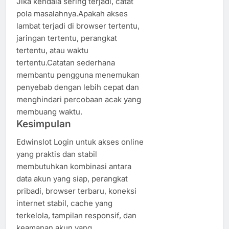
Jika kendala sering terjadi, catat
pola masalahnya.Apakah akses
lambat terjadi di browser tertentu,
jaringan tertentu, perangkat
tertentu, atau waktu
tertentu.Catatan sederhana
membantu pengguna menemukan
penyebab dengan lebih cepat dan
menghindari percobaan acak yang
membuang waktu.
Kesimpulan
Edwinslot Login untuk akses online
yang praktis dan stabil
membutuhkan kombinasi antara
data akun yang siap, perangkat
pribadi, browser terbaru, koneksi
internet stabil, cache yang
terkelola, tampilan responsif, dan
keamanan akun yang