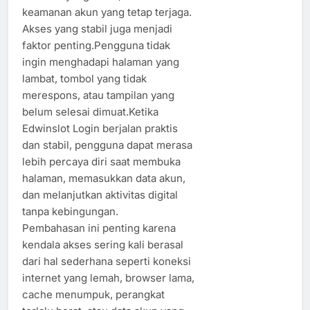
keamanan akun yang tetap terjaga.
Akses yang stabil juga menjadi
faktor penting.Pengguna tidak
ingin menghadapi halaman yang
lambat, tombol yang tidak
merespons, atau tampilan yang
belum selesai dimuat.Ketika
Edwinslot Login berjalan praktis
dan stabil, pengguna dapat merasa
lebih percaya diri saat membuka
halaman, memasukkan data akun,
dan melanjutkan aktivitas digital
tanpa kebingungan.
Pembahasan ini penting karena
kendala akses sering kali berasal
dari hal sederhana seperti koneksi
internet yang lemah, browser lama,
cache menumpuk, perangkat