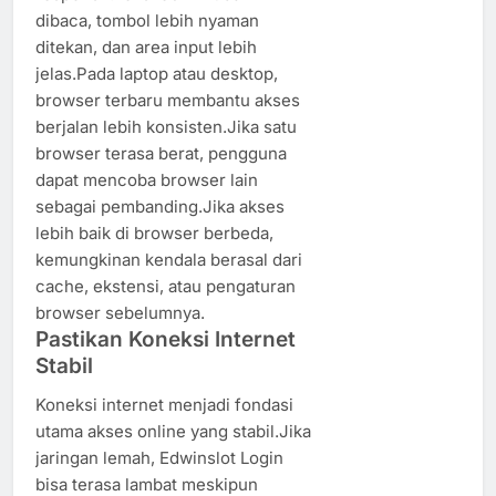
dibaca, tombol lebih nyaman
ditekan, dan area input lebih
jelas.Pada laptop atau desktop,
browser terbaru membantu akses
berjalan lebih konsisten.Jika satu
browser terasa berat, pengguna
dapat mencoba browser lain
sebagai pembanding.Jika akses
lebih baik di browser berbeda,
kemungkinan kendala berasal dari
cache, ekstensi, atau pengaturan
browser sebelumnya.
Pastikan Koneksi Internet
Stabil
Koneksi internet menjadi fondasi
utama akses online yang stabil.Jika
jaringan lemah, Edwinslot Login
bisa terasa lambat meskipun