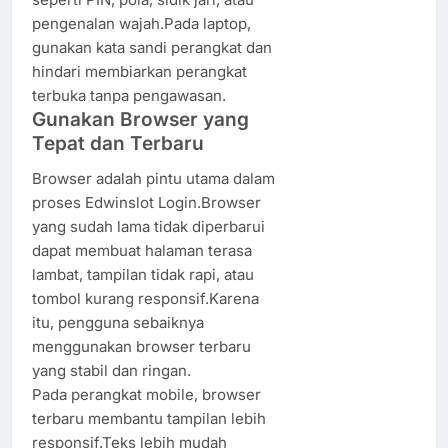
pengenalan wajah.Pada laptop,
gunakan kata sandi perangkat dan
hindari membiarkan perangkat
terbuka tanpa pengawasan.
Gunakan Browser yang
Tepat dan Terbaru
Browser adalah pintu utama dalam
proses Edwinslot Login.Browser
yang sudah lama tidak diperbarui
dapat membuat halaman terasa
lambat, tampilan tidak rapi, atau
tombol kurang responsif.Karena
itu, pengguna sebaiknya
menggunakan browser terbaru
yang stabil dan ringan.
Pada perangkat mobile, browser
terbaru membantu tampilan lebih
responsif.Teks lebih mudah