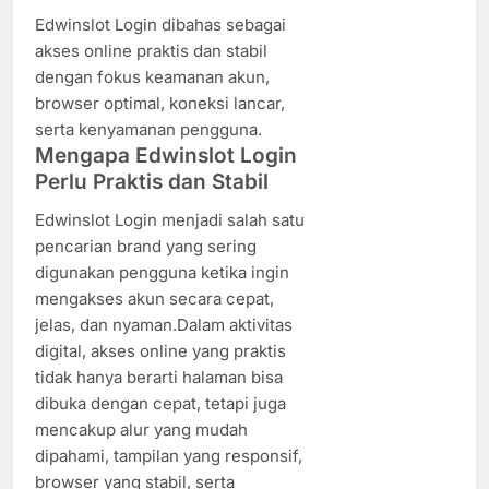
Edwinslot Login dibahas sebagai
akses online praktis dan stabil
dengan fokus keamanan akun,
browser optimal, koneksi lancar,
serta kenyamanan pengguna.
Mengapa Edwinslot Login
Perlu Praktis dan Stabil
Edwinslot Login menjadi salah satu
pencarian brand yang sering
digunakan pengguna ketika ingin
mengakses akun secara cepat,
jelas, dan nyaman.Dalam aktivitas
digital, akses online yang praktis
tidak hanya berarti halaman bisa
dibuka dengan cepat, tetapi juga
mencakup alur yang mudah
dipahami, tampilan yang responsif,
browser yang stabil, serta