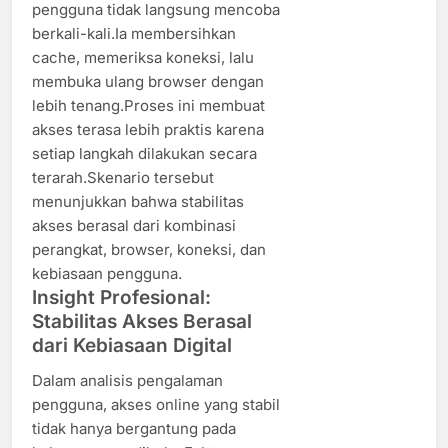
pengguna tidak langsung mencoba
berkali-kali.Ia membersihkan
cache, memeriksa koneksi, lalu
membuka ulang browser dengan
lebih tenang.Proses ini membuat
akses terasa lebih praktis karena
setiap langkah dilakukan secara
terarah.Skenario tersebut
menunjukkan bahwa stabilitas
akses berasal dari kombinasi
perangkat, browser, koneksi, dan
kebiasaan pengguna.
Insight Profesional:
Stabilitas Akses Berasal
dari Kebiasaan Digital
Dalam analisis pengalaman
pengguna, akses online yang stabil
tidak hanya bergantung pada