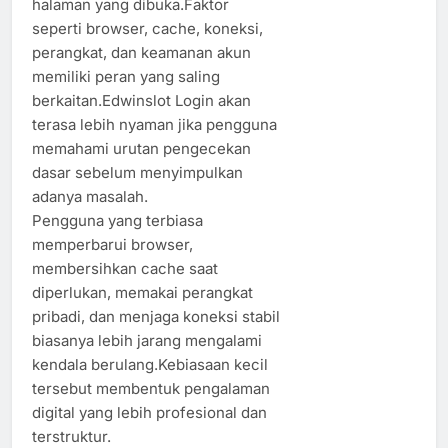
halaman yang dibuka.Faktor
seperti browser, cache, koneksi,
perangkat, dan keamanan akun
memiliki peran yang saling
berkaitan.Edwinslot Login akan
terasa lebih nyaman jika pengguna
memahami urutan pengecekan
dasar sebelum menyimpulkan
adanya masalah.
Pengguna yang terbiasa
memperbarui browser,
membersihkan cache saat
diperlukan, memakai perangkat
pribadi, dan menjaga koneksi stabil
biasanya lebih jarang mengalami
kendala berulang.Kebiasaan kecil
tersebut membentuk pengalaman
digital yang lebih profesional dan
terstruktur.