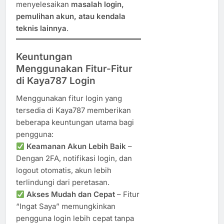
menyelesaikan
masalah login,
pemulihan akun, atau kendala
teknis lainnya
.
Keuntungan
Menggunakan Fitur-Fitur
di Kaya787 Login
Menggunakan fitur login yang
tersedia di Kaya787 memberikan
beberapa keuntungan utama bagi
pengguna:
Keamanan Akun Lebih Baik
–
Dengan 2FA, notifikasi login, dan
logout otomatis, akun lebih
terlindungi dari peretasan.
Akses Mudah dan Cepat
– Fitur
“Ingat Saya” memungkinkan
pengguna login lebih cepat tanpa