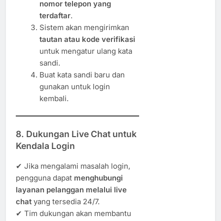
nomor telepon yang
terdaftar
.
Sistem akan mengirimkan
tautan atau kode verifikasi
untuk mengatur ulang kata
sandi.
Buat kata sandi baru dan
gunakan untuk login
kembali.
8. Dukungan Live Chat untuk
Kendala Login
✔ Jika mengalami masalah login,
pengguna dapat
menghubungi
layanan pelanggan melalui live
chat
yang tersedia 24/7.
✔ Tim dukungan akan membantu