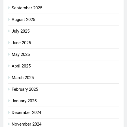
September 2025
August 2025
July 2025
June 2025
May 2025
April 2025
March 2025
February 2025
January 2025
December 2024
November 2024