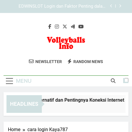
Skip
Cara Login Edwinslot Saat Browser Tidak
to
Merespons dengan Langkah Aman dan Praktis
content
Lebah4D Login Mobile Friendly untuk Akses Lebih
Fleksibel dan Aman
TIARA4D Link Alternatif dan Pentingnya Koneksi
Internet Stabil
EDWINSLOT Login dan Faktor Penting dalam
Menjaga Kenyamanan Pengguna
Volleyballs Info
Ikuti Perkembangan Dunia Bola Voli
Cara Login Edwinslot Saat Browser Tidak
NEWSLETTER
RANDOM NEWS
Merespons dengan Langkah Aman dan Praktis
Dengan Volleyballs Info. Berita, Tips,
Lebah4D Login Mobile Friendly untuk Akses Lebih
Dan Panduan Permainan Bola Voli
Fleksibel dan Aman
MENU
Untuk Penggemar Olahraga.
ARA4D Link Alternatif dan Pentingnya Koneksi Internet Stabil
HEADLINES
Weeks Ago
Home
cara login Kaya787