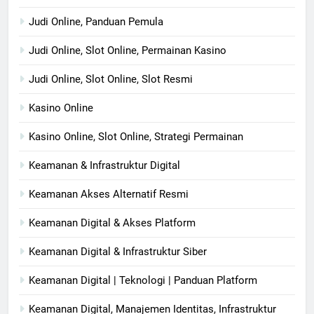
Judi Online, Panduan Pemula
Judi Online, Slot Online, Permainan Kasino
Judi Online, Slot Online, Slot Resmi
Kasino Online
Kasino Online, Slot Online, Strategi Permainan
Keamanan & Infrastruktur Digital
Keamanan Akses Alternatif Resmi
Keamanan Digital & Akses Platform
Keamanan Digital & Infrastruktur Siber
Keamanan Digital | Teknologi | Panduan Platform
Keamanan Digital, Manajemen Identitas, Infrastruktur