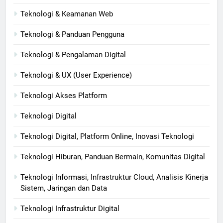
Teknologi & Keamanan Web
Teknologi & Panduan Pengguna
Teknologi & Pengalaman Digital
Teknologi & UX (User Experience)
Teknologi Akses Platform
Teknologi Digital
Teknologi Digital, Platform Online, Inovasi Teknologi
Teknologi Hiburan, Panduan Bermain, Komunitas Digital
Teknologi Informasi, Infrastruktur Cloud, Analisis Kinerja
Sistem, Jaringan dan Data
Teknologi Infrastruktur Digital