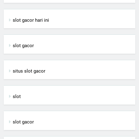
slot gacor hari ini
slot gacor
situs slot gacor
slot
slot gacor