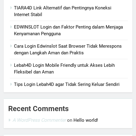
TIARA4D Link Alternatif dan Pentingnya Koneksi
Internet Stabil
EDWINSLOT Login dan Faktor Penting dalam Menjaga
Kenyamanan Pengguna
Cara Login Edwinslot Saat Browser Tidak Merespons
dengan Langkah Aman dan Praktis
Lebah4D Login Mobile Friendly untuk Akses Lebih
Fleksibel dan Aman
Tips Login Lebah4D agar Tidak Sering Keluar Sendiri
Recent Comments
A WordPress Commenter
on
Hello world!