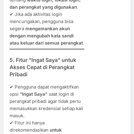
dan perangkat yang digunakan
.
✔ Jika ada aktivitas login
mencurigakan, pengguna bisa
segera
mengamankan akun
dengan mengubah kata sandi
atau keluar dari semua perangkat
.
5. Fitur “Ingat Saya” untuk
Akses Cepat di Perangkat
Pribadi
✔ Pengguna dapat mengaktifkan
opsi
“Ingat Saya”
saat login di
perangkat pribadi agar tidak perlu
memasukkan kredensial setiap kali
masuk.
✔ Fitur ini hanya
direkomendasikan
untuk