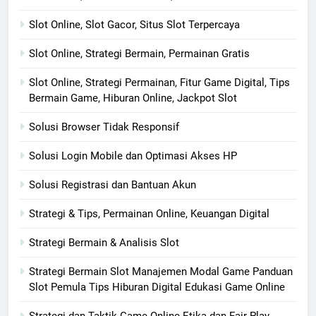
Slot Online, Slot Gacor, Situs Slot Terpercaya
Slot Online, Strategi Bermain, Permainan Gratis
Slot Online, Strategi Permainan, Fitur Game Digital, Tips
Bermain Game, Hiburan Online, Jackpot Slot
Solusi Browser Tidak Responsif
Solusi Login Mobile dan Optimasi Akses HP
Solusi Registrasi dan Bantuan Akun
Strategi & Tips, Permainan Online, Keuangan Digital
Strategi Bermain & Analisis Slot
Strategi Bermain Slot Manajemen Modal Game Panduan
Slot Pemula Tips Hiburan Digital Edukasi Game Online