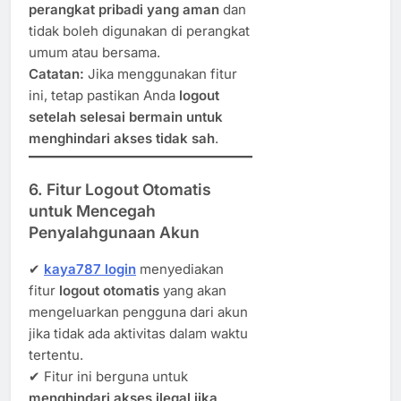
perangkat pribadi yang aman
dan
tidak boleh digunakan di perangkat
umum atau bersama.
Catatan:
Jika menggunakan fitur
ini, tetap pastikan Anda
logout
setelah selesai bermain untuk
menghindari akses tidak sah
.
6. Fitur Logout Otomatis
untuk Mencegah
Penyalahgunaan Akun
✔
kaya787 login
menyediakan
fitur
logout otomatis
yang akan
mengeluarkan pengguna dari akun
jika tidak ada aktivitas dalam waktu
tertentu.
✔ Fitur ini berguna untuk
menghindari akses ilegal jika