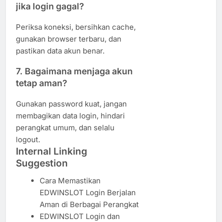
jika login gagal?
Periksa koneksi, bersihkan cache,
gunakan browser terbaru, dan
pastikan data akun benar.
7. Bagaimana menjaga akun
tetap aman?
Gunakan password kuat, jangan
membagikan data login, hindari
perangkat umum, dan selalu
logout.
Internal Linking
Suggestion
Cara Memastikan
EDWINSLOT Login Berjalan
Aman di Berbagai Perangkat
EDWINSLOT Login dan