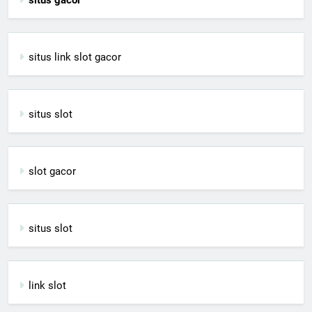
situs gacor
situs link slot gacor
situs slot
slot gacor
situs slot
link slot