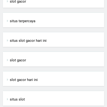
slot gacor
situs terpercaya
situs slot gacor hari ini
slot gacor
slot gacor hari ini
situs slot