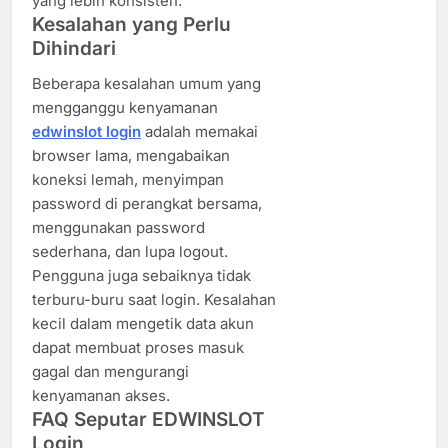
yang lebih konsisten.
Kesalahan yang Perlu
Dihindari
Beberapa kesalahan umum yang
mengganggu kenyamanan
edwinslot login
adalah memakai
browser lama, mengabaikan
koneksi lemah, menyimpan
password di perangkat bersama,
menggunakan password
sederhana, dan lupa logout.
Pengguna juga sebaiknya tidak
terburu-buru saat login. Kesalahan
kecil dalam mengetik data akun
dapat membuat proses masuk
gagal dan mengurangi
kenyamanan akses.
FAQ Seputar EDWINSLOT
Login