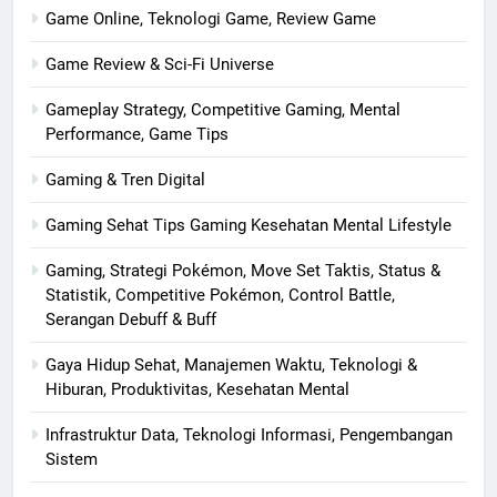
Game Online, Teknologi Game, Review Game
Game Review & Sci-Fi Universe
Gameplay Strategy, Competitive Gaming, Mental
Performance, Game Tips
Gaming & Tren Digital
Gaming Sehat Tips Gaming Kesehatan Mental Lifestyle
Gaming, Strategi Pokémon, Move Set Taktis, Status &
Statistik, Competitive Pokémon, Control Battle,
Serangan Debuff & Buff
Gaya Hidup Sehat, Manajemen Waktu, Teknologi &
Hiburan, Produktivitas, Kesehatan Mental
Infrastruktur Data, Teknologi Informasi, Pengembangan
Sistem