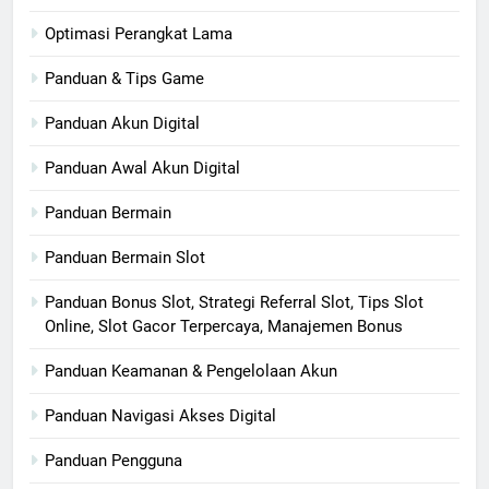
Optimasi Perangkat Lama
Panduan & Tips Game
Panduan Akun Digital
Panduan Awal Akun Digital
Panduan Bermain
Panduan Bermain Slot
Panduan Bonus Slot, Strategi Referral Slot, Tips Slot
Online, Slot Gacor Terpercaya, Manajemen Bonus
Panduan Keamanan & Pengelolaan Akun
Panduan Navigasi Akses Digital
Panduan Pengguna