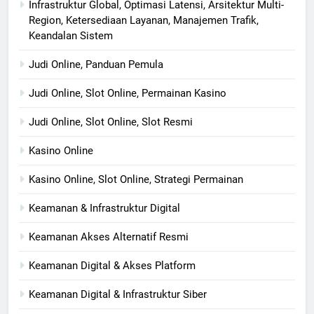
Infrastruktur Global, Optimasi Latensi, Arsitektur Multi-
Region, Ketersediaan Layanan, Manajemen Trafik,
Keandalan Sistem
Judi Online, Panduan Pemula
Judi Online, Slot Online, Permainan Kasino
Judi Online, Slot Online, Slot Resmi
Kasino Online
Kasino Online, Slot Online, Strategi Permainan
Keamanan & Infrastruktur Digital
Keamanan Akses Alternatif Resmi
Keamanan Digital & Akses Platform
Keamanan Digital & Infrastruktur Siber