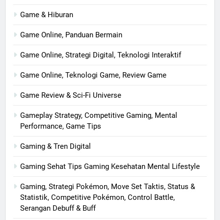
Game & Hiburan
Game Online, Panduan Bermain
Game Online, Strategi Digital, Teknologi Interaktif
Game Online, Teknologi Game, Review Game
Game Review & Sci-Fi Universe
Gameplay Strategy, Competitive Gaming, Mental
Performance, Game Tips
Gaming & Tren Digital
Gaming Sehat Tips Gaming Kesehatan Mental Lifestyle
Gaming, Strategi Pokémon, Move Set Taktis, Status &
Statistik, Competitive Pokémon, Control Battle,
Serangan Debuff & Buff