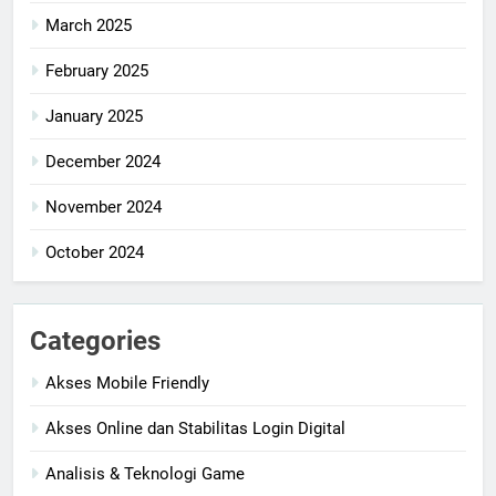
March 2025
February 2025
January 2025
December 2024
November 2024
October 2024
Categories
Akses Mobile Friendly
Akses Online dan Stabilitas Login Digital
Analisis & Teknologi Game