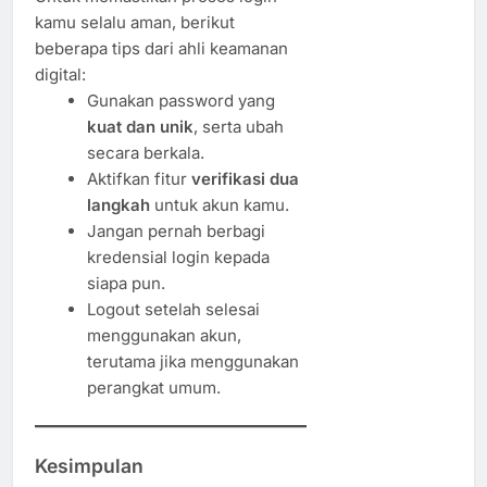
kamu selalu aman, berikut
beberapa tips dari ahli keamanan
digital:
Gunakan password yang
kuat dan unik
, serta ubah
secara berkala.
Aktifkan fitur
verifikasi dua
langkah
untuk akun kamu.
Jangan pernah berbagi
kredensial login kepada
siapa pun.
Logout setelah selesai
menggunakan akun,
terutama jika menggunakan
perangkat umum.
Kesimpulan