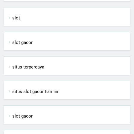
slot
slot gacor
situs terpercaya
situs slot gacor hari ini
slot gacor