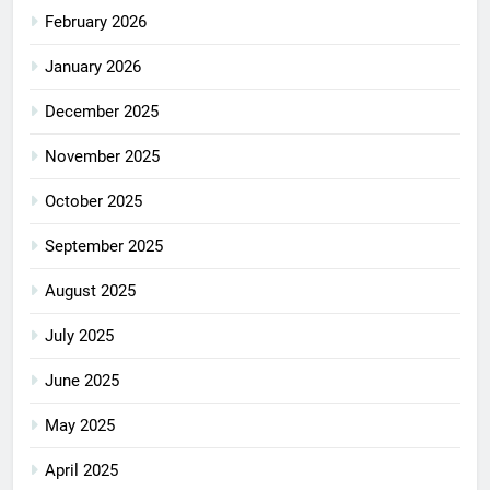
February 2026
January 2026
December 2025
November 2025
October 2025
September 2025
August 2025
July 2025
June 2025
May 2025
April 2025