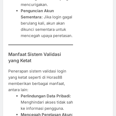
mencurigakan.
Penguncian Akun
Sementara:
Jika login gagal
berulang kali, akun akan
dikunci sementara untuk
mencegah upaya peretasan.
Manfaat Sistem Validasi
yang Ketat
Penerapan sistem validasi login
yang ketat seperti di Horas88
memberikan berbagai manfaat,
antara lain:
Perlindungan Data Pribadi:
Menghindari akses tidak sah
ke informasi pengguna.
Mencegah Peretasan Akun: