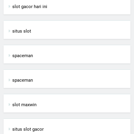
slot gacor hari ini
situs slot
spaceman
spaceman
slot maxwin
situs slot gacor