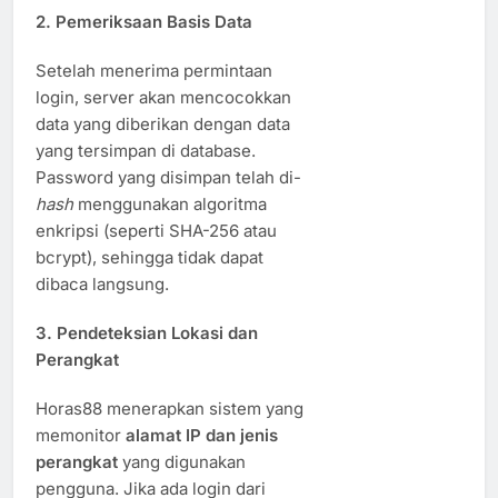
2.
Pemeriksaan Basis Data
Setelah menerima permintaan
login, server akan mencocokkan
data yang diberikan dengan data
yang tersimpan di database.
Password yang disimpan telah di-
hash
menggunakan algoritma
enkripsi (seperti SHA-256 atau
bcrypt), sehingga tidak dapat
dibaca langsung.
3.
Pendeteksian Lokasi dan
Perangkat
Horas88 menerapkan sistem yang
memonitor
alamat IP dan jenis
perangkat
yang digunakan
pengguna. Jika ada login dari