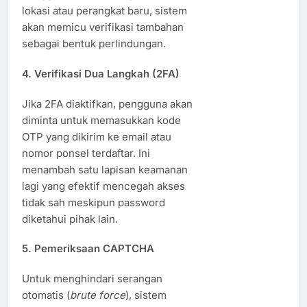
lokasi atau perangkat baru, sistem
akan memicu verifikasi tambahan
sebagai bentuk perlindungan.
4.
Verifikasi Dua Langkah (2FA)
Jika 2FA diaktifkan, pengguna akan
diminta untuk memasukkan kode
OTP yang dikirim ke email atau
nomor ponsel terdaftar. Ini
menambah satu lapisan keamanan
lagi yang efektif mencegah akses
tidak sah meskipun password
diketahui pihak lain.
5.
Pemeriksaan CAPTCHA
Untuk menghindari serangan
otomatis (
brute force
), sistem