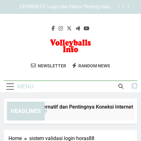
Skip
Cara Login Edwinslot Saat Browser Tidak
to
Merespons dengan Langkah Aman dan Praktis
content
Lebah4D Login Mobile Friendly untuk Akses Lebih
Fleksibel dan Aman
TIARA4D Link Alternatif dan Pentingnya Koneksi
Internet Stabil
EDWINSLOT Login dan Faktor Penting dalam
Menjaga Kenyamanan Pengguna
Volleyballs Info
Ikuti Perkembangan Dunia Bola Voli
Cara Login Edwinslot Saat Browser Tidak
NEWSLETTER
RANDOM NEWS
Merespons dengan Langkah Aman dan Praktis
Dengan Volleyballs Info. Berita, Tips,
Lebah4D Login Mobile Friendly untuk Akses Lebih
Dan Panduan Permainan Bola Voli
Fleksibel dan Aman
MENU
Untuk Penggemar Olahraga.
ARA4D Link Alternatif dan Pentingnya Koneksi Internet Stabil
HEADLINES
Weeks Ago
Home
sistem validasi login horas88