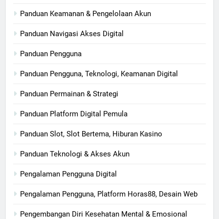
Panduan Keamanan & Pengelolaan Akun
Panduan Navigasi Akses Digital
Panduan Pengguna
Panduan Pengguna, Teknologi, Keamanan Digital
Panduan Permainan & Strategi
Panduan Platform Digital Pemula
Panduan Slot, Slot Bertema, Hiburan Kasino
Panduan Teknologi & Akses Akun
Pengalaman Pengguna Digital
Pengalaman Pengguna, Platform Horas88, Desain Web
Pengembangan Diri Kesehatan Mental & Emosional