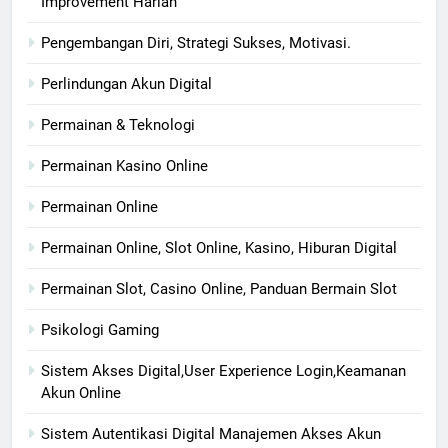
Improvement Harian
Pengembangan Diri, Strategi Sukses, Motivasi.
Perlindungan Akun Digital
Permainan & Teknologi
Permainan Kasino Online
Permainan Online
Permainan Online, Slot Online, Kasino, Hiburan Digital
Permainan Slot, Casino Online, Panduan Bermain Slot
Psikologi Gaming
Sistem Akses Digital,User Experience Login,Keamanan
Akun Online
Sistem Autentikasi Digital Manajemen Akses Akun