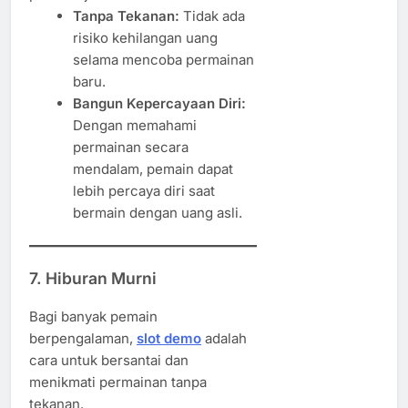
Tanpa Tekanan:
Tidak ada
risiko kehilangan uang
selama mencoba permainan
baru.
Bangun Kepercayaan Diri:
Dengan memahami
permainan secara
mendalam, pemain dapat
lebih percaya diri saat
bermain dengan uang asli.
7.
Hiburan Murni
Bagi banyak pemain
berpengalaman,
slot demo
adalah
cara untuk bersantai dan
menikmati permainan tanpa
tekanan.