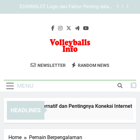
Skip
Cara Login Edwinslot Saat Browser Tidak
to
Merespons dengan Langkah Aman dan Praktis
content
Lebah4D Login Mobile Friendly untuk Akses Lebih
Fleksibel dan Aman
TIARA4D Link Alternatif dan Pentingnya Koneksi
Internet Stabil
EDWINSLOT Login dan Faktor Penting dalam
Menjaga Kenyamanan Pengguna
Volleyballs Info
Ikuti Perkembangan Dunia Bola Voli
Cara Login Edwinslot Saat Browser Tidak
NEWSLETTER
RANDOM NEWS
Merespons dengan Langkah Aman dan Praktis
Dengan Volleyballs Info. Berita, Tips,
Lebah4D Login Mobile Friendly untuk Akses Lebih
Dan Panduan Permainan Bola Voli
Fleksibel dan Aman
MENU
Untuk Penggemar Olahraga.
ARA4D Link Alternatif dan Pentingnya Koneksi Internet Stabil
HEADLINES
Weeks Ago
Home
Pemain Berpengalaman