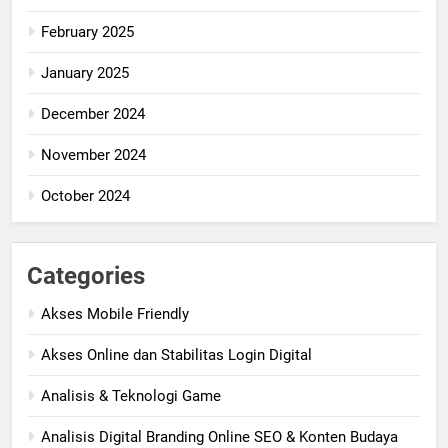
February 2025
January 2025
December 2024
November 2024
October 2024
Categories
Akses Mobile Friendly
Akses Online dan Stabilitas Login Digital
Analisis & Teknologi Game
Analisis Digital Branding Online SEO & Konten Budaya