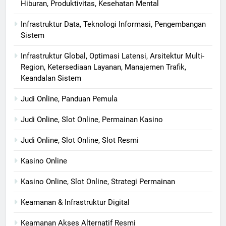
Hiburan, Produktivitas, Kesehatan Mental
Infrastruktur Data, Teknologi Informasi, Pengembangan
Sistem
Infrastruktur Global, Optimasi Latensi, Arsitektur Multi-
Region, Ketersediaan Layanan, Manajemen Trafik,
Keandalan Sistem
Judi Online, Panduan Pemula
Judi Online, Slot Online, Permainan Kasino
Judi Online, Slot Online, Slot Resmi
Kasino Online
Kasino Online, Slot Online, Strategi Permainan
Keamanan & Infrastruktur Digital
Keamanan Akses Alternatif Resmi