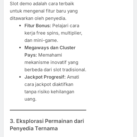
Slot demo adalah cara terbaik
untuk mengenal fitur baru yang
ditawarkan oleh penyedia.
Fitur Bonus:
Pelajari cara
kerja free spins, multiplier,
dan mini-game.
Megaways dan Cluster
Pays:
Memahami
mekanisme inovatif yang
berbeda dari slot tradisional.
Jackpot Progresif:
Amati
cara jackpot diaktifkan
tanpa risiko kehilangan
uang.
3.
Eksplorasi Permainan dari
Penyedia Ternama