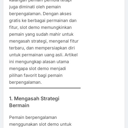
juga diminati oleh pemain
berpengalaman. Dengan akses
gratis ke berbagai permainan dan
fitur, slot demo memungkinkan
pemain yang sudah mahir untuk
mengasah strategi, mengenal fitur
terbaru, dan mempersiapkan diri
untuk permainan uang asli. Artikel
ini mengungkap alasan utama
mengapa slot demo menjadi
pilihan favorit bagi pemain
berpengalaman.
1.
Mengasah Strategi
Bermain
Pemain berpengalaman
menggunakan slot demo untuk