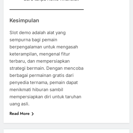
Kesimpulan
Slot demo adalah alat yang
sempurna bagi pemain
berpengalaman untuk mengasah
keterampilan, mengenal fitur
terbaru, dan mempersiapkan
strategi bermain. Dengan mencoba
berbagai permainan gratis dari
penyedia ternama, pemain dapat
menikmati hiburan sambil
mempersiapkan diri untuk taruhan
uang asli.
Read More