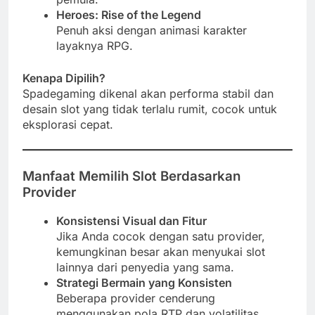
Heroes: Rise of the Legend
Penuh aksi dengan animasi karakter
layaknya RPG.
Kenapa Dipilih?
Spadegaming dikenal akan performa stabil dan
desain slot yang tidak terlalu rumit, cocok untuk
eksplorasi cepat.
Manfaat Memilih Slot Berdasarkan
Provider
Konsistensi Visual dan Fitur
Jika Anda cocok dengan satu provider,
kemungkinan besar akan menyukai slot
lainnya dari penyedia yang sama.
Strategi Bermain yang Konsisten
Beberapa provider cenderung
menggunakan pola RTP dan volatilitas