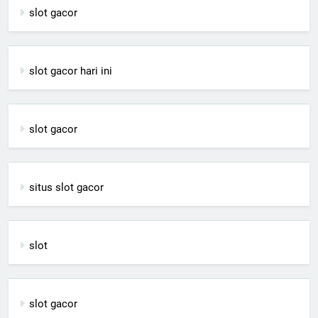
slot gacor
slot gacor hari ini
slot gacor
situs slot gacor
slot
slot gacor