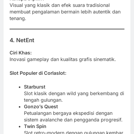
Visual yang klasik dan efek suara tradisional
membuat pengalaman bermain lebih autentik dan
tenang.
4. NetEnt
Ciri Khas:
Inovasi gameplay dan kualitas grafis sinematik.
Slot Populer di Corlaslot:
Starburst
Slot klasik dengan wild yang berkembang di
tengah gulungan.
Gonzo’s Quest
Petualangan bergaya ekspedisi dengan
sistem avalanche dan pengganda progresif.
Twin Spin
Slot retro-modern dengan gulungan kembar