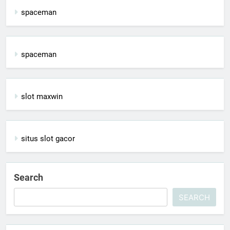
spaceman
spaceman
slot maxwin
situs slot gacor
Search
SEARCH