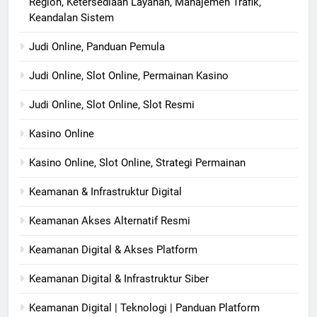
Region, Ketersediaan Layanan, Manajemen Trafik,
Keandalan Sistem
Judi Online, Panduan Pemula
Judi Online, Slot Online, Permainan Kasino
Judi Online, Slot Online, Slot Resmi
Kasino Online
Kasino Online, Slot Online, Strategi Permainan
Keamanan & Infrastruktur Digital
Keamanan Akses Alternatif Resmi
Keamanan Digital & Akses Platform
Keamanan Digital & Infrastruktur Siber
Keamanan Digital | Teknologi | Panduan Platform