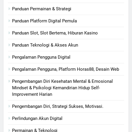
Panduan Permainan & Strategi
Panduan Platform Digital Pemula
Panduan Slot, Slot Bertema, Hiburan Kasino
Panduan Teknologi & Akses Akun
Pengalaman Pengguna Digital
Pengalaman Pengguna, Platform Horas88, Desain Web
Pengembangan Diri Kesehatan Mental & Emosional
Mindset & Psikologi Kemandirian Hidup Self-
Improvement Harian
Pengembangan Diri, Strategi Sukses, Motivasi.
Perlindungan Akun Digital
Permainan & Teknologi