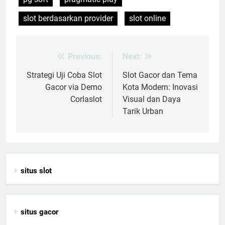
slot berdasarkan provider
slot online
Previous:
Next:
Post
navigation
Strategi Uji Coba Slot
Slot Gacor dan Tema
Gacor via Demo
Kota Modern: Inovasi
Corlaslot
Visual dan Daya
Tarik Urban
situs slot
situs gacor